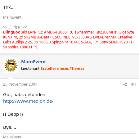
Thx..
MainEvent
_____________
>> I´ll rise ! <<
BlingBox
(als LAN-PC): AMD64 3000+ (Clawhammer) @2300MHz, Gigabyte
K8N Pro, 2x 512MB A-Data PC500, NEC NC-3500AG DVD-Brenner, Creative
Labs Audigy 2 ZS, 3x 160GB Spinpoint 1614C S-ATA, 17" Sony SDM-HS73 TFT,
Sapphire X800XT PE
MainEvent
Lieutenant
Ersteller dieses Themas
25. November 2001
#4
Gut, habs gefunden.
http://www.medion.de/
(I Depp !)
Bye,...
MainEvent