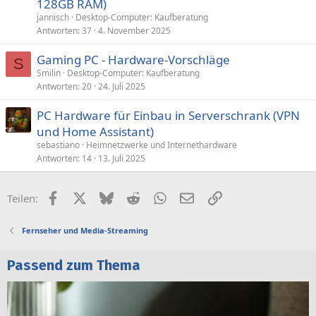
128GB RAM)
jannisch
Desktop-Computer: Kaufberatung
Antworten
37
4. November 2025
Gaming PC - Hardware-Vorschläge
S
Smilin
Desktop-Computer: Kaufberatung
Antworten
20
24. Juli 2025
PC Hardware für Einbau in Serverschrank (VPN
und Home Assistant)
sebastiano
Heimnetzwerke und Internethardware
Antworten
14
13. Juli 2025
Facebook
X (Twitter)
Bluesky
Reddit
WhatsApp
E-Mail
Link
Teilen:
Fernseher und Media-Streaming
Passend zum Thema