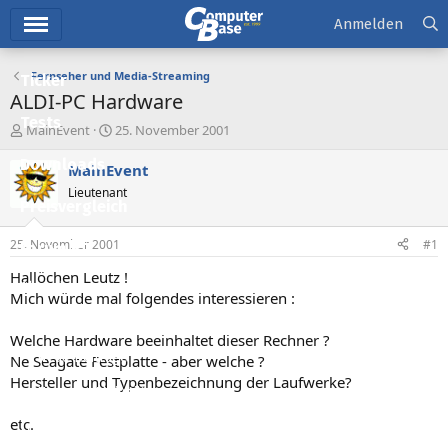
Hauptmenü
Anmelden
Fernseher und Media-Streaming
Ticker
ALDI-PC Hardware
Tests
E
E
MainEvent
25. November 2001
r
r
Downloads
s
s
MainEvent
t
t
Lieutenant
e
e
Preisvergleich
l
l
l
l
25. November 2001
#1
Forum
e
t
r
a
Hallöchen Leutz !
Aktuelles
m
Mich würde mal folgendes interessieren :
Empfohlene Inhalte
Welche Hardware beeinhaltet dieser Rechner ?
Neue Beiträge
Ne Seagate Festplatte - aber welche ?
Hersteller und Typenbezeichnung der Laufwerke?
Neueste Aktivitäten
etc.
Leserartikel