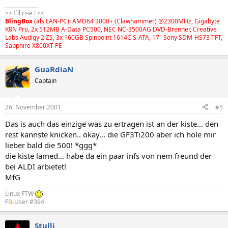
_____________
>> I´ll rise ! <<
BlingBox
(als LAN-PC): AMD64 3000+ (Clawhammer) @2300MHz, Gigabyte
K8N Pro, 2x 512MB A-Data PC500, NEC NC-3500AG DVD-Brenner, Creative
Labs Audigy 2 ZS, 3x 160GB Spinpoint 1614C S-ATA, 17" Sony SDM-HS73 TFT,
Sapphire X800XT PE
GuaRdiaN
Captain
26. November 2001
#5
Das is auch das einzige was zu ertragen ist an der kiste... den
rest kannste knicken.. okay... die GF3Ti200 aber ich hole mir
lieber bald die 500! *ggg*
die kiste lamed... habe da ein paar infs von nem freund der
bei ALDI arbietet!
MfG
Linux FTW
F
B
-User #394
Stulli