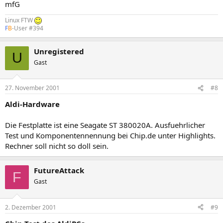
mfG
Linux FTW
F
B
-User #394
Unregistered
U
Gast
27. November 2001
#8
Aldi-Hardware
Die Festplatte ist eine Seagate ST 380020A. Ausfuehrlicher
Test und Komponentennennung bei Chip.de unter Highlights.
Rechner soll nicht so doll sein.
FutureAttack
F
Gast
2. Dezember 2001
#9