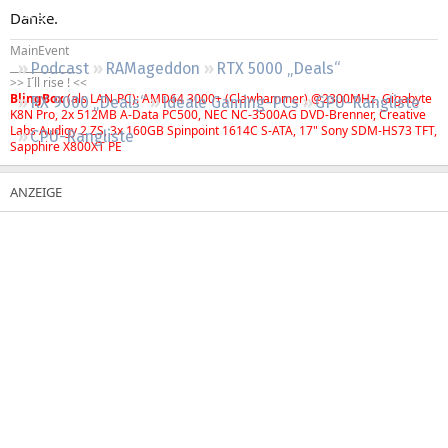
Regeln
Danke.
MainEvent
_____________
Podcast
RAMageddon
RTX 5000 „Deals“
>> I´ll rise ! <<
BlingBox
(als LAN-PC): AMD64 3000+ (Clawhammer) @2300MHz, Gigabyte
RX 9000 „Deals“
Ideale Gaming-PCs
GPU-Rangliste
K8N Pro, 2x 512MB A-Data PC500, NEC NC-3500AG DVD-Brenner, Creative
Labs Audigy 2 ZS, 3x 160GB Spinpoint 1614C S-ATA, 17" Sony SDM-HS73 TFT,
CPU-Rangliste
Sapphire X800XT PE