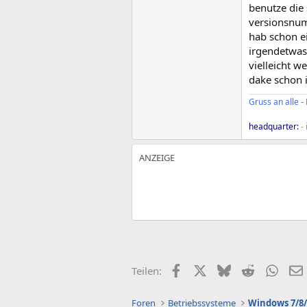
benutze die 
versionsnu
hab schon ei
irgendetwas
vielleicht 
dake schon 
Gruss an alle -
headquarter:
- 
Facebook
X (Twitter)
Bluesky
Reddit
What
Teilen:
Foren
Betriebssysteme
Windows 7/8/