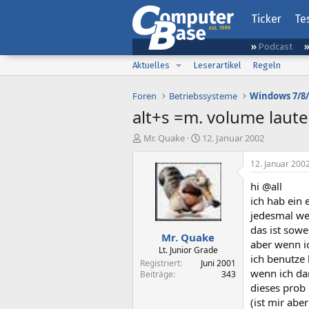
Ticker
Te
Podcast
Aktuelles
Leserartikel
Regeln
Foren
Betriebssysteme
Windows 7/8/
alt+s =m. volume laute
E
E
Mr. Quake
12. Januar 2002
r
r
s
s
12. Januar 200
t
t
hi @all
e
e
l
l
ich hab ein
l
l
jedesmal we
e
t
das ist sow
Mr. Quake
r
a
aber wenn i
m
Lt. Junior Grade
ich benutze 
Registriert
Juni 2001
wenn ich da
Beiträge
343
dieses prob 
(ist mir abe