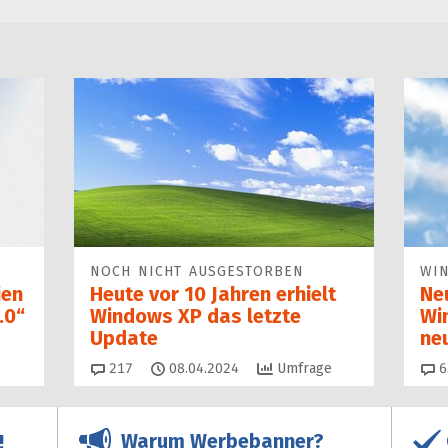
NOCH NICHT AUSGESTORBEN
WI
ien
Heute vor 10 Jahren erhielt
Ne
.0“
Windows XP das letzte
Wi
Update
ne
Kommentare
217
08.04.2024
Umfrage
6
Warum Werbebanner?
!