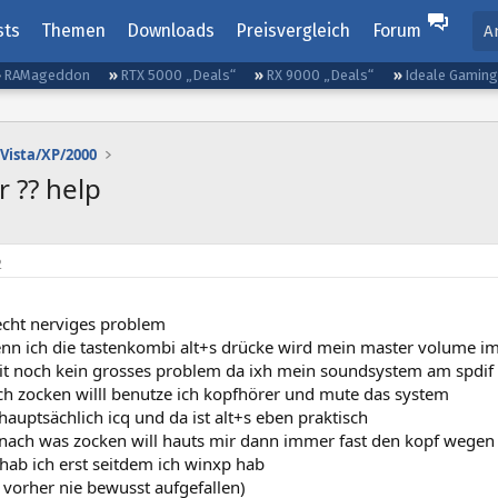
sts
Themen
Downloads
Preisvergleich
Forum
A
RAMageddon
RTX 5000 „Deals“
RX 9000 „Deals“
Ideale Gamin
Vista/XP/2000
r ?? help
2
 echt nerviges problem
nn ich die tastenkombi alt+s drücke wird mein master volume im
eit noch kein grosses problem da ixh mein soundsystem am spdi
ch zocken willl benutze ich kopfhörer und mute das system
hauptsächlich icq und da ist alt+s eben praktisch
nach was zocken will hauts mir dann immer fast den kopf wegen 
hab ich erst seitdem ich winxp hab
r vorher nie bewusst aufgefallen)