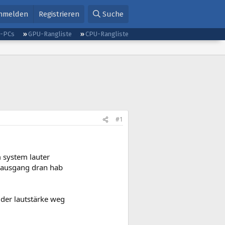
nmelden
Registrieren
Suche
g-PCs
GPU-Rangliste
CPU-Rangliste
#1
 system lauter
f ausgang dran hab
der lautstärke weg