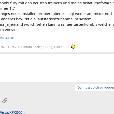
sonix fury mit den neusten treibern und meine tastatursoftware 
mmer 1.7
niges neuzuinstallen probiert aber es liegt weder am mixer noch 
 anderes bewirkt die lautstärkenzunahme im system
weiss ja jemand wo ich sehen kann was fuer tastenkombis welche 
im vorraus
 Mr. Quake
i2600k, R9 290 Custom Cooler, 16 Gig, 128er SSD -
Du musst dich einloggen
sApp
E-Mail
Link
Vista/XP/2000