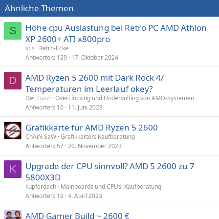
Ähnliche Themen
Höhe cpu Auslastung bei Retro PC AMD Athlon
S
XP 2600+ ATI x800pro
st.s
Retro-Ecke
Antworten
129
17. Oktober 2024
AMD Ryzen 5 2600 mit Dark Rock 4/
D
Temperaturen im Leerlauf okey?
Der Fuzzi
Overclocking und Undervolting von AMD-Systemen
Antworten
10
11. Juni 2023
Grafikkarte für AMD Ryzen 5 2600
ChAiN SaW
Grafikkarten: Kaufberatung
Antworten
57
20. November 2023
Upgrade der CPU sinnvoll? AMD 5 2600 zu 7
K
5800X3D
kupferdach
Mainboards und CPUs: Kaufberatung
Antworten
19
4. April 2023
AMD Gamer Build ~ 2600 €