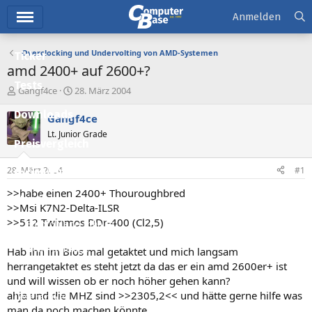
Hauptmenü
Anmelden
Overclocking und Undervolting von AMD-Systemen
Ticker
amd 2400+ auf 2600+?
Tests
E
E
Gangf4ce
28. März 2004
r
r
Downloads
s
s
Gangf4ce
t
t
Lt. Junior Grade
e
e
Preisvergleich
l
l
l
l
28. März 2004
#1
Forum
e
t
r
a
>>habe einen 2400+ Thouroughbred
Aktuelles
m
>>Msi K7N2-Delta-ILSR
>>512 Twinmos DDr-400 (Cl2,5)
Empfohlene Inhalte
Neue Beiträge
Hab ihn im Bios mal getaktet und mich langsam
herrangetaktet es steht jetzt da das er ein amd 2600er+ ist
Neueste Aktivitäten
und will wissen ob er noch höher gehen kann?
ahja und die MHZ sind >>2305,2<< und hätte gerne hilfe was
Leserartikel
man da noch machen könnte