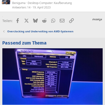
Beniguma
Desktop-Computer: Kaufberatung
Antworten
14
19. April 2023
Facebook
X (Twitter)
Bluesky
Reddit
WhatsApp
E-Mail
Link
Teilen:
Overclocking und Undervolting von AMD-Systemen
Passend zum Thema