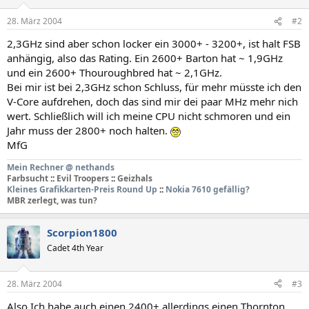
28. März 2004
#2
2,3GHz sind aber schon locker ein 3000+ - 3200+, ist halt FSB
anhängig, also das Rating. Ein 2600+ Barton hat ~ 1,9GHz
und ein 2600+ Thouroughbred hat ~ 2,1GHz.
Bei mir ist bei 2,3GHz schon Schluss, für mehr müsste ich den
V-Core aufdrehen, doch das sind mir dei paar MHz mehr nich
wert. Schließlich will ich meine CPU nicht schmoren und ein
Jahr muss der 2800+ noch halten.
MfG
Mein Rechner @ nethands
Farbsucht
::
Evil Troopers
::
Geizhals
Kleines Grafikkarten-Preis Round Up
::
Nokia 7610 gefällig?
MBR zerlegt, was tun?
Scorpion1800
Cadet 4th Year
28. März 2004
#3
Also Ich habe auch einen 2400+ allerdings einen Thornton