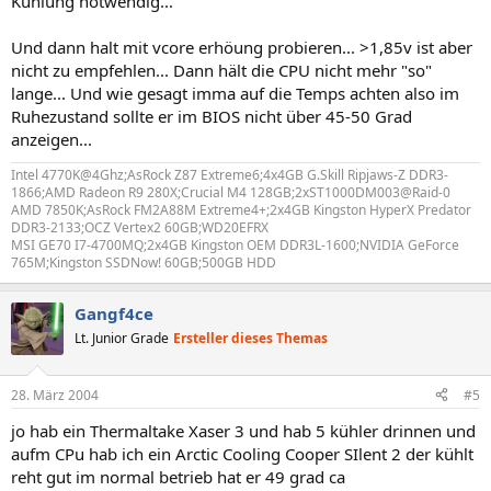
Kühlung notwendig...
Und dann halt mit vcore erhöung probieren... >1,85v ist aber
nicht zu empfehlen... Dann hält die CPU nicht mehr "so"
lange... Und wie gesagt imma auf die Temps achten also im
Ruhezustand sollte er im BIOS nicht über 45-50 Grad
anzeigen...
Intel 4770K@4Ghz;AsRock Z87 Extreme6;4x4GB G.Skill Ripjaws-Z DDR3-
1866;AMD Radeon R9 280X;Crucial M4 128GB;2xST1000DM003@Raid-0
AMD 7850K;AsRock FM2A88M Extreme4+;2x4GB Kingston HyperX Predator
DDR3-2133;OCZ Vertex2 60GB;WD20EFRX
MSI GE70 I7-4700MQ;2x4GB Kingston OEM DDR3L-1600;NVIDIA GeForce
765M;Kingston SSDNow! 60GB;500GB HDD
Gangf4ce
Lt. Junior Grade
Ersteller dieses Themas
28. März 2004
#5
jo hab ein Thermaltake Xaser 3 und hab 5 kühler drinnen und
aufm CPu hab ich ein Arctic Cooling Cooper SIlent 2 der kühlt
reht gut im normal betrieb hat er 49 grad ca