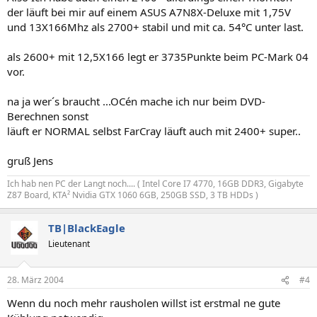
der läuft bei mir auf einem ASUS A7N8X-Deluxe mit 1,75V
und 13X166Mhz als 2700+ stabil und mit ca. 54°C unter last.
als 2600+ mit 12,5X166 legt er 3735Punkte beim PC-Mark 04
vor.
na ja wer´s braucht ...OCén mache ich nur beim DVD-
Berechnen sonst
läuft er NORMAL selbst FarCray läuft auch mit 2400+ super..
gruß Jens
Ich hab nen PC der Langt noch.... ( Intel Core I7 4770, 16GB DDR3, Gigabyte
Z87 Board, KTA² Nvidia GTX 1060 6GB, 250GB SSD, 3 TB HDDs )
TB|BlackEagle
Lieutenant
28. März 2004
#4
Wenn du noch mehr rausholen willst ist erstmal ne gute