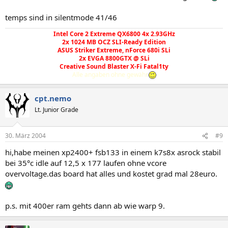
temps sind in silentmode 41/46
Intel Core 2 Extreme QX6800 4x 2.93GHz
2x 1024 MB OCZ SLI-Ready Edition
ASUS Striker Extreme, nForce 680i SLi
2x EVGA 8800GTX @ SLi
Creative Sound Blaster X-Fi Fatal1ty
Alle angaben ohne gewähr.
cpt.nemo
Lt. Junior Grade
30. März 2004
#9
hi,habe meinen xp2400+ fsb133 in einem k7s8x asrock stabil
bei 35°c idle auf 12,5 x 177 laufen ohne vcore
overvoltage.das board hat alles und kostet grad mal 28euro.
p.s. mit 400er ram gehts dann ab wie warp 9.