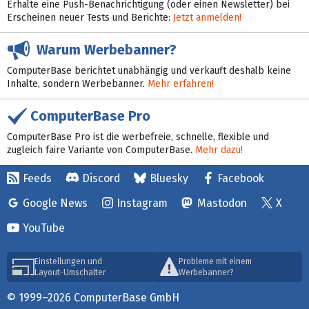
Erhalte eine Push-Benachrichtigung (oder einen Newsletter) bei
Erscheinen neuer Tests und Berichte:
Jetzt anmelden!
Warum Werbebanner?
ComputerBase berichtet unabhängig und verkauft deshalb keine
Inhalte, sondern Werbebanner.
Mehr erfahren!
ComputerBase Pro
ComputerBase Pro ist die werbefreie, schnelle, flexible und
zugleich faire Variante von ComputerBase.
Mehr dazu!
Feeds
Discord
Bluesky
Facebook
Google News
Instagram
Mastodon
X
YouTube
Einstellungen und
Probleme mit einem
Layout-Umschalter
Werbebanner?
© 1999–2026 ComputerBase GmbH