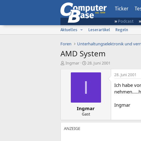
Ticker
Te
Podcast
Aktuelles
Leserartikel
Regeln
Foren
Unterhaltungselektronik und ver
AMD System
E
E
Ingmar
28. Juni 2001
r
r
s
s
28. Juni 2001
t
t
I
Ich habe vo
e
e
l
l
nehmen.....
l
l
e
t
Ingmar
Ingmar
r
a
m
Gast