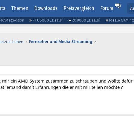
sts
Themen
Downloads
Preisvergleich
Forum
A
RAMageddon
RTX 5000 „Deals“
RX 9000 „Deals“
Ideale Gamin
netztes Leben
Fernseher und Media-Streaming
r, mir ein AMD System zusammen zu schrauben und wollte dafür
hat jemand damit Erfahrungen die er mit mir teilen möchte ?