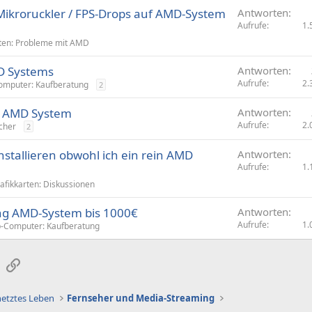
Mikroruckler / FPS-Drops auf AMD-System
Antworten
Aufrufe
1.
rten: Probleme mit AMD
D Systems
Antworten
Aufrufe
2.
omputer: Kaufberatung
2
f AMD System
Antworten
Aufrufe
2.
cher
2
installieren obwohl ich ein rein AMD
Antworten
Aufrufe
1.
afikkarten: Diskussionen
ng AMD-System bis 1000€
Antworten
Aufrufe
1.
-Computer: Kaufberatung
sApp
E-Mail
Link
netztes Leben
Fernseher und Media-Streaming