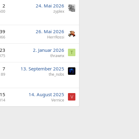
2
24. Mai 2026
500
zyplex
39
26. Mai 2026
366
HerrRossi
23
2. Januar 2026
T
075
thrawnx
7
13. September 2025
189
the_nobs
15
14. August 2025
V
014
Vernice