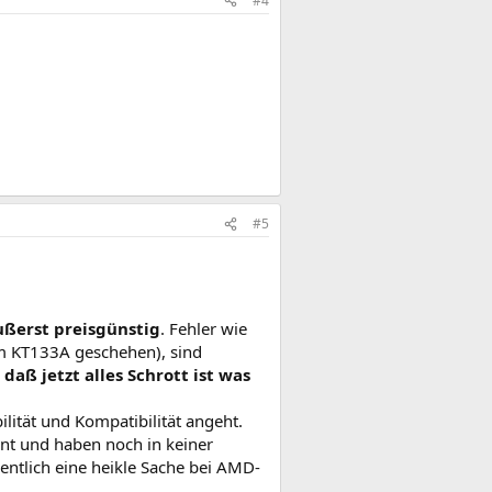
#4
#5
ußerst preisgünstig
. Fehler wie
m KT133A geschehen), sind
daß jetzt alles Schrott ist was
lität und Kompatibilität angeht.
nt und haben noch in keiner
ntlich eine heikle Sache bei AMD-