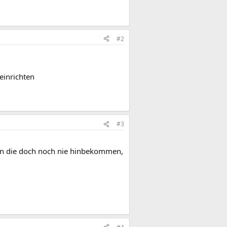
#2
inrichten
#3
aben die doch noch nie hinbekommen,