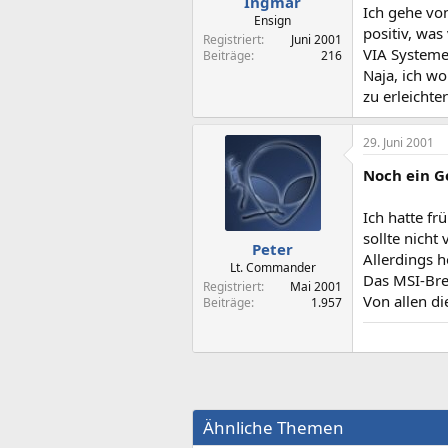
Ingmar
Ich gehe vo
Ensign
positiv, was
Registriert
Juni 2001
VIA Systeme
Beiträge
216
Naja, ich w
zu erleichte
29. Juni 2001
Noch ein G
Ich hatte fr
sollte nicht 
Peter
Allerdings 
Lt. Commander
Das MSI-Bret
Registriert
Mai 2001
Von allen di
Beiträge
1.957
Ähnliche Themen