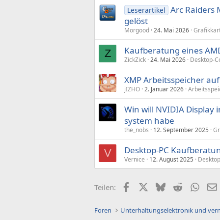
Arc Raiders 
Leserartikel
gelöst
Morgood
24. Mai 2026
Grafikka
Kaufberatung eines AM
Z
ZickZick
24. Mai 2026
Desktop-C
XMP Arbeitsspeicher au
jIZHO
2. Januar 2026
Arbeitsspei
Win will NVIDIA Display 
system habe
the_nobs
12. September 2025
Gr
Desktop-PC Kaufberatu
V
Vernice
12. August 2025
Desktop
Facebook
X (Twitter)
Bluesky
Reddit
What
Teilen:
Foren
Unterhaltungselektronik und ver