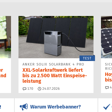
TEST
ANKER SOLIX SOLARBANK 4 PRO
SIC
RIC
er
XXL-Solarkraftwerk liefert
Ho
and
bis zu 2.500 Watt Einspeise­
bi
leistung
4
Kommentare
170
24.07.2026
Warum Werbebanner?
!