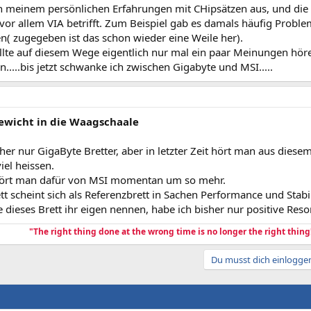
n meinem persönlichen Erfahrungen mit CHipsätzen aus, und die
 vor allem VIA betrifft. Zum Beispiel gab es damals häufig Proble
n( zugegeben ist das schon wieder eine Weile her).
ollte auf diesem Wege eigentlich nur mal ein paar Meinungen hö
rn.....bis jetzt schwanke ich zwischen Gigabyte und MSI.....
ewicht in die Waagschaale
üher nur GigaByte Bretter, aber in letzter Zeit hört man aus diese
viel heissen.
hört man dafür von MSI momentan um so mehr.
t scheint sich als Referenzbrett in Sachen Performance und Stabili
e dieses Brett ihr eigen nennen, habe ich bisher nur positive R
"The right thing done at the wrong time is no longer the right thing
Du musst dich einloggen