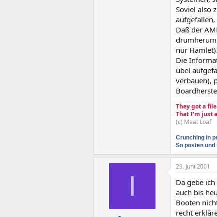
Soviel also 
aufgefallen, 
Daß der AMD
drumherum, 
nur Hamlet)
Die Informat
übel aufgefa
verbauen), 
Boardherste
They got a fil
That I'm just
(c) Meat Loaf
Crunching in p
So posten und 
29. Juni 2001
I
Da gebe ich
auch bis heu
Booten nich
recht erklär