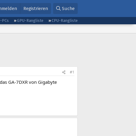
nmelden
Registrieren
Suche
g-PCs
GPU-Rangliste
CPU-Rangliste
#1
 das GA-7DXR von Gigabyte