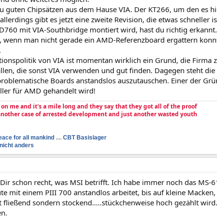
zu guten Chipsätzen aus dem Hause VIA. Der KT266, um den es hier
allerdings gibt es jetzt eine zweite Revision, die etwas schneller is
760 mit VIA-Southbridge montiert wird, hast du richtig erkann
wenn man nicht gerade ein AMD-Referenzboard ergattern konnte
.
ionspolitik von VIA ist momentan wirklich ein Grund, die Firma z
llen, die sonst VIA verwenden und gut finden. Dagegen steht die P
problematische Boards anstandslos auszutauschen. Einer der Grü
ller für AMD gehandelt wird!
e on me and it's a mile long and they say that they got all of the proof
 another case of arrested development and just another wasted youth
eace for all mankind
....
CBT Basislager
nicht anders
 Dir schon recht, was MSI betrifft. Ich habe immer noch das MS
te mit einem PIII 700 anstandlos arbeitet, bis auf kleine Macke
t fließend sondern stockend.....stückchenweise hoch gezählt wird
en.