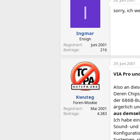
28. Juni 2001
I
sorry, ich w
Ingmar
Ensign
Registriert
Juni 2001
Beiträge
216
29. Juni 2001
VIA Pro un
Also an dies
Deren Chips
Kwuteg
der 686B-Bu
Foren-Wookie
ärgerlich u
Registriert
Mai 2001
aus demse
Beiträge
4.383
Ich habe ein
Sound- und 
Konfigurati
Systemen, s