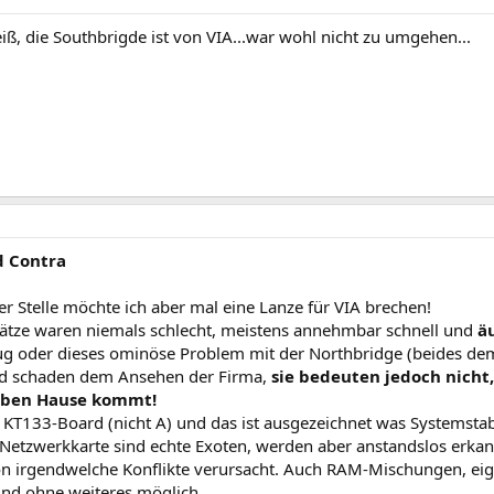
eiß, die Southbrigde ist von VIA...war wohl nicht zu umgehen...
d Contra
er Stelle möchte ich aber mal eine Lanze für VIA brechen!
ätze waren niemals schlecht, meistens annehmbar schnell und
ä
g oder dieses ominöse Problem mit der Northbridge (beides de
nd schaden dem Ansehen der Firma,
sie bedeuten jedoch nicht, 
lben Hause kommt!
 KT133-Board (nicht A) und das ist ausgezeichnet was Systemstabi
Netzwerkkarte sind echte Exoten, werden aber anstandslos erkan
on irgendwelche Konflikte verursacht. Auch RAM-Mischungen, eige
ind ohne weiteres möglich.