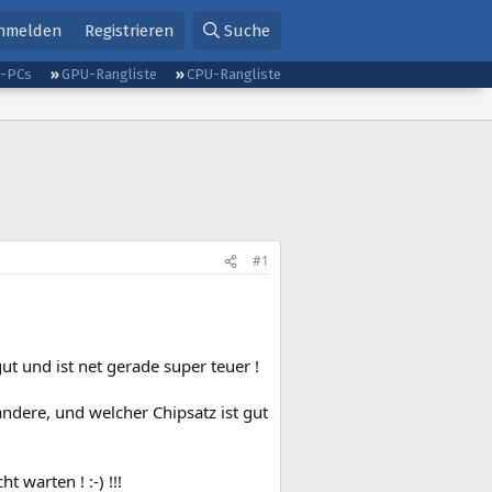
nmelden
Registrieren
Suche
g-PCs
GPU-Rangliste
CPU-Rangliste
#1
t und ist net gerade super teuer !
 andere, und welcher Chipsatz ist gut
 warten ! :-) !!!