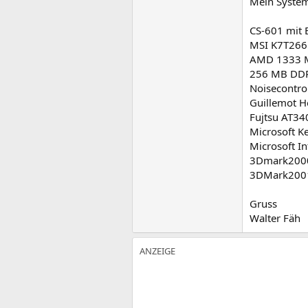
Mein Syste
CS-601 mit 
MSI K7T266
AMD 1333 
256 MB DDR
Noisecontro
Guillemot H
Fujtsu AT3
Microsoft K
Microsoft In
3Dmark2000
3DMark2001
Gruss
Walter Fäh