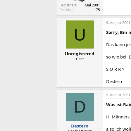
Registriert
Mai 2001
Beiträge
175
9. August 2001
U
Sorry, Bin 
Das kann je
Unregistered
so wie bei: 
Gast
S O R R Y
Destero
9. August 2001
D
Was ist Rai
Hi Männers
Destero
also ich wol