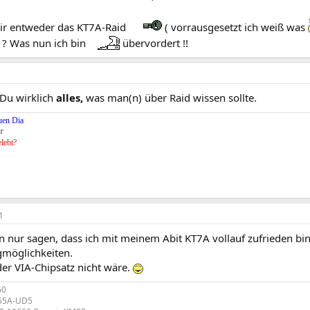
ir entweder das KT7A-Raid
( vorrausgesetzt ich weiß was
? Was nun ich bin
übervordert !!
 Du wirklich
alles,
was man(n) über Raid wissen sollte.
uen Dia
r
elebt?
1
n nur sagen, dass ich mit meinem Abit KT7A vollauf zufrieden bin
gmöglichkeiten.
er VIA-Chipsatz nicht wäre.
60
P55A-UD5