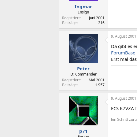
Ingmar
Ensign
Registriert
Juni 2001
Beiträge
216
9. August 2001
Da gibt es e
ForumBase
Erst mal das
Peter
Lt. Commander
Registriert
Mai 2001
Beiträge
1.957
9. August 2001
ECS K7VZA f
Ein Schritt zur
p71
Ensign