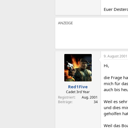
Euer Destero
9. August 2001
Hi,
die Frage ha
mich für das
Red1Five
auch bis he
Cadet 3rd Year
Registriert
Aug. 2001
Weil es sehr
Beiträge
34
und dies mi
geholfen hat
Weil das Boa