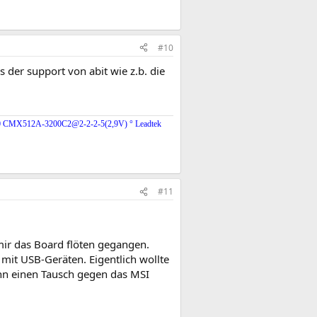
#10
s der support von abit wie z.b. die
00 CMX512A-3200C2@2-2-2-5(2,9V) ° Leadtek
#11
mir das Board flöten gegangen.
mit USB-Geräten. Eigentlich wollte
nn einen Tausch gegen das MSI