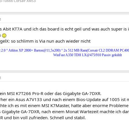
3-10666 Corsair XMS3
1
 Abit KT7A und ich das board is echt geil und was auch super is i
s
elX: so schlimm is Via nun auch wieder nicht
er.2.0 ° Athlon XP 2800+ Barton@11,5x200) ° 2x 512 MB Ram(Corsair CL2 DDRAM PC4
WinFast A350 TDH LX@475/910 Passiv gekühlt
1
t ein MSI K7T266 Pro-R oder das Gigabyte GA-7DXR.
orher ein Asus A7V133 und nach einem Bios-Update auf 1005 ist 
hte ich es mit einem MSI K7Master, hatte aber enorme Probleme 
s Gigabyte GA-7DXR, nach einem Monat Wartezeit machte ich da
 und bin voll zufrieden. Schnell und stabil.