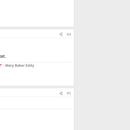
#4
et.
!"
- Mary Baker Eddy
#5