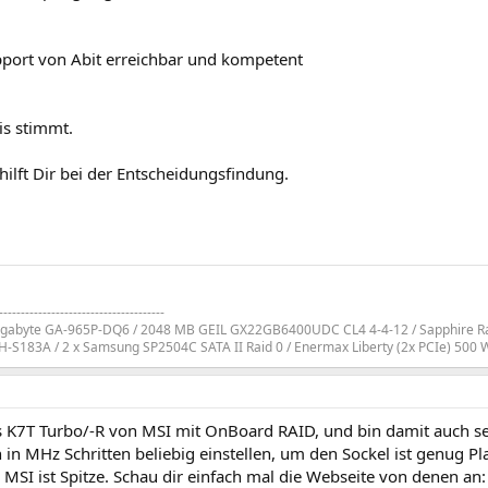
pport von Abit erreichbar und kompetent
is stimmt.
 hilft Dir bei der Entscheidungsfindung.
--------------------------------------
Gigabyte GA-965P-DQ6 / 2048 MB GEIL GX22GB6400UDC CL4 4-4-12 / Sapphire Ra
S183A / 2 x Samsung SP2504C SATA II Raid 0 / Enermax Liberty (2x PCIe) 500 
s K7T Turbo/-R von MSI mit OnBoard RAID, und bin damit auch se
h in MHz Schritten beliebig einstellen, um den Sockel ist genug Pl
MSI ist Spitze. Schau dir einfach mal die Webseite von denen an