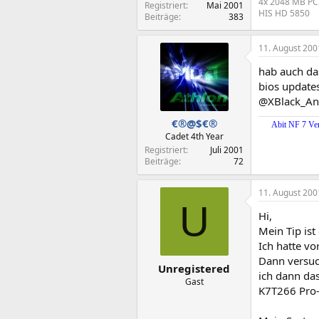
4x 2048 MB PC
Registriert
Mai 2001
HIS HD 5850
Beiträge
383
11. August 200
hab auch das
bios update
@XBlack_Ang
€®@$€®
Abit NF 7 V
Cadet 4th Year
Registriert
Juli 2001
Beiträge
72
11. August 200
U
Hi,
Mein Tip is
Ich hatte v
Dann versuc
Unregistered
ich dann da
Gast
K7T266 Pro-R