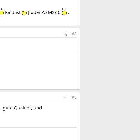
Raid ist
) oder A7M266
,
#8
#9
. gute Qualität, und