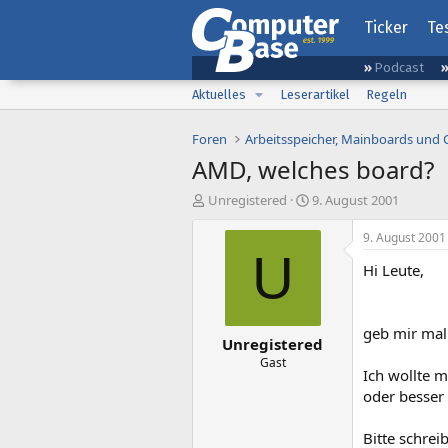
Ticker
Te
Podcast
Aktuelles
Leserartikel
Regeln
Foren
Arbeitsspeicher, Mainboards und
AMD, welches board?
E
E
Unregistered
9. August 2001
r
r
s
s
9. August 2001
t
t
U
Hi Leute,
e
e
l
l
l
l
e
t
geb mir mal 
Unregistered
r
a
m
Gast
Ich wollte m
oder besser 
Bitte schrei