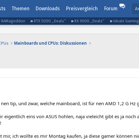
sts
Themen
Downloads
Preisvergleich
Forum
A
RAMageddon
RTX 5000 „Deals“
RX 9000 „Deals“
Ideale Gamin
 CPUs
Mainboards und CPUs: Diskussionen
nen tip, und zwar, welche mainboard, ist für nen AMD 1,2 G Hz gu
ir eigentlich eins von ASUS hohlen, naja vieleicht gibt es ja noch
!
bt mir, ich wollte es mir Montag kaufen, ja diese gamer können nicht