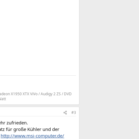
deon X1950 XTX ViVo / Audigy 2 ZS / DVD
Watt
#3
hr zufrieden.
atz für große Kühler und der
:
http://www.msi-computer.de/