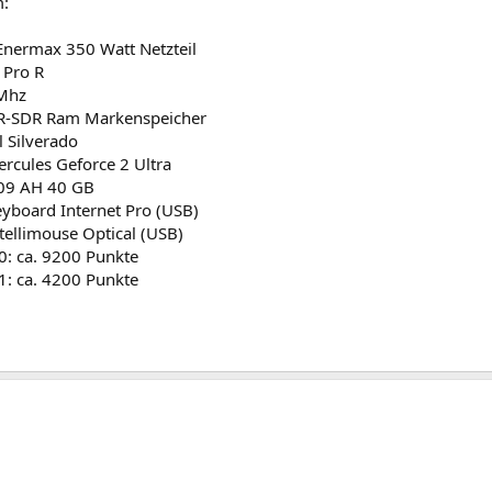
m:
Enermax 350 Watt Netzteil
 Pro R
Mhz
-SDR Ram Markenspeicher
l Silverado
ercules Geforce 2 Ultra
409 AH 40 GB
eyboard Internet Pro (USB)
tellimouse Optical (USB)
: ca. 9200 Punkte
: ca. 4200 Punkte