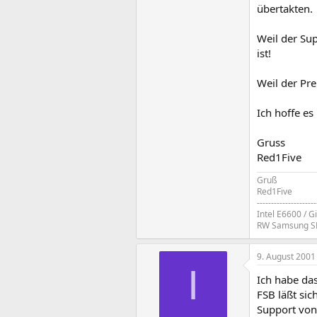
übertakten.
Weil der Su
ist!
Weil der Pre
Ich hoffe es
Gruss
Red1Five
Gruß
Red1Five
---------------------
Intel E6600 / 
RW Samsung SH-
9. August 2001
I
Ich habe da
FSB läßt sic
Support von 