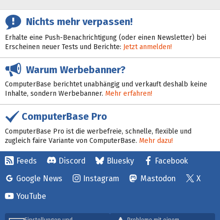
Nichts mehr verpassen!
Erhalte eine Push-Benachrichtigung (oder einen Newsletter) bei
Erscheinen neuer Tests und Berichte:
Jetzt anmelden!
Warum Werbebanner?
ComputerBase berichtet unabhängig und verkauft deshalb keine
Inhalte, sondern Werbebanner.
Mehr erfahren!
ComputerBase Pro
ComputerBase Pro ist die werbefreie, schnelle, flexible und
zugleich faire Variante von ComputerBase.
Mehr dazu!
Feeds
Discord
Bluesky
Facebook
Google News
Instagram
Mastodon
X
YouTube
Einstellungen und
Probleme mit einem