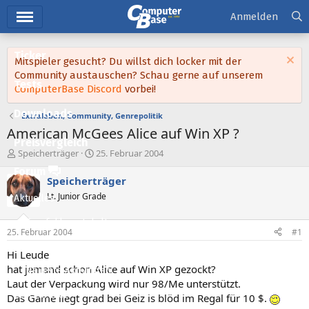
Hauptmenü
Anmelden
Ticker
Mitspieler gesucht? Du willst dich locker mit der
Community austauschen? Schau gerne auf unserem
Tests
ComputerBase Discord
vorbei!
Downloads
Extraleben, Community, Genrepolitik
American McGees Alice auf Win XP ?
Preisvergleich
E
E
Speicherträger
25. Februar 2004
r
r
Forum
s
s
Speicherträger
t
t
Lt. Junior Grade
Aktuelles
e
e
l
l
Empfohlene Inhalte
l
l
25. Februar 2004
#1
e
t
Neue Beiträge
r
a
Hi Leude
m
hat jemand schon Alice auf Win XP gezockt?
Neueste Aktivitäten
Laut der Verpackung wird nur 98/Me unterstützt.
Leserartikel
Das Game liegt grad bei Geiz is blöd im Regal für 10 $.