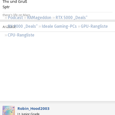
Thx und Gruß
Regeln
Sptr
there's life on Mars
Podcast
RAMageddon
RTX 5000 „Deals“
RX 9000 „Deals“
Ideale Gaming-PCs
GPU-Rangliste
CPU-Rangliste
Robin_Hood2003
Lt. Junior Grade