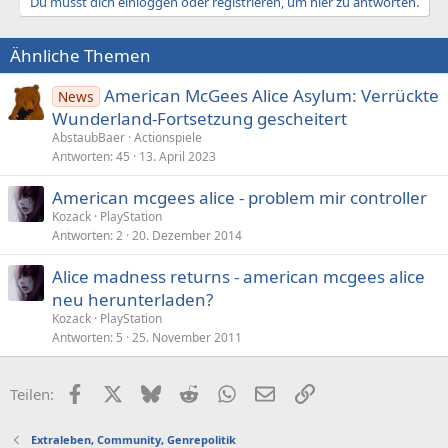
Du musst dich einloggen oder registrieren, um hier zu antworten.
Ähnliche Themen
American McGees Alice Asylum: Verrückte
News
Wunderland-Fortsetzung gescheitert
AbstaubBaer
Actionspiele
Antworten
45
13. April 2023
American mcgees alice - problem mir controller
Kozack
PlayStation
Antworten
2
20. Dezember 2014
Alice madness returns - american mcgees alice
neu herunterladen?
Kozack
PlayStation
Antworten
5
25. November 2011
Facebook
X (Twitter)
Bluesky
Reddit
WhatsApp
E-Mail
Link
Teilen:
Extraleben, Community, Genrepolitik