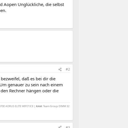
d Aopen Unglückliche, die selbst
en.
#2
ezweifel, daß es bei dir die
n. Um genauer zu sein nach einem
an den Rechner hängen oder die
870E AORUS ELITE WIFI7 ICE |
RAM:
Team Group DIMM 32
#3