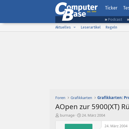
Ticker
Te
Podcast
Aktuelles
Leserartikel
Regeln
Foren
Grafikkarten
Grafikkarten: Pr
AOpen zur 5900(XT) Rü
E
E
burnage
24. März 2004
r
r
s
s
24. März 2004