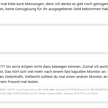
r mal bitte eure Meinungen, denn ich denke es gibt noch genügen
n, keine Genugtuung für ihr ausgegebenes Geld bekommen hab
h??? Du wirst AOpen nicht dazu bewegen können. Zumal ich auch b
ist. Das hört sich viel mehr nach einem fast kaputten Monitor a
ten Zeilentrafo. Vielleicht solltest du mal einen andren Monitor 
inem Freund mal testen.
00X + ARCTIC Liquid Freezer III Pro 360 A-RGB|
GPU:
Gainward RTX 5070ti Phoenix GS| MB: GIGABYTE X
6 GB)|
SSD:
KIOXIA-EXCERIA G3 2TB | Netztei: Seasonic 850W | Gehäuse: HYTE Y70 Touch Infinite