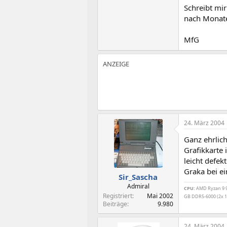
Schreibt mi
nach Monate
MfG
24. März 2004
Ganz ehrlic
Grafikkarte 
leicht defek
Graka bei e
Sir_Sascha
Admiral
CPU:
AMD Ryzan 9 99
Registriert
Mai 2002
GB DDR5-6000 (2x 1
Beiträge
9.980
24. März 2004