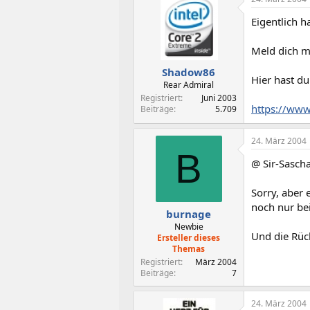
Eigentlich 
Meld dich m
Shadow86
Hier hast d
Rear Admiral
Registriert
Juni 2003
https://www
Beiträge
5.709
24. März 2004
B
@ Sir-Sasch
Sorry, aber 
noch nur bei
burnage
Newbie
Und die Rück
Ersteller dieses
Themas
Registriert
März 2004
Beiträge
7
24. März 2004