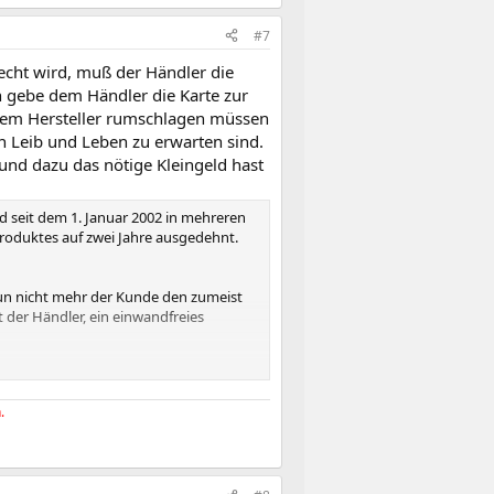
#7
echt wird, muß der Händler die
n gebe dem Händler die Karte zur
t dem Hersteller rumschlagen müssen
n Leib und Leben zu erwarten sind.
und dazu das nötige Kleingeld hast
 seit dem 1. Januar 2002 in mehreren
Produktes auf zwei Jahre ausgedehnt.
nun nicht mehr der Kunde den zumeist
der Händler, ein einwandfreies
, der Kunde beweisen, dass die Ware
.
rung eines einwandfreien Produktes
stung und Materialien muss der Händler
r sind, kann der Käufer weitere Rechte