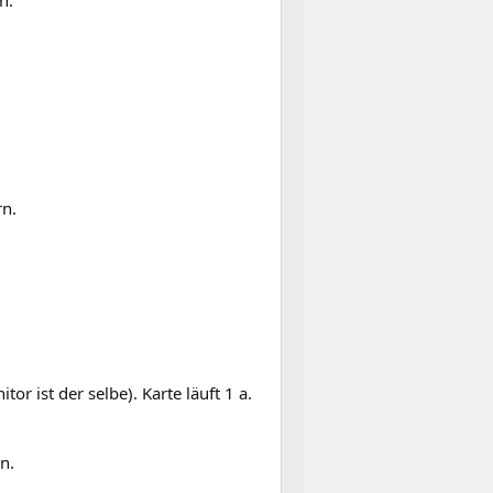
rn.
r ist der selbe). Karte läuft 1 a.
n.