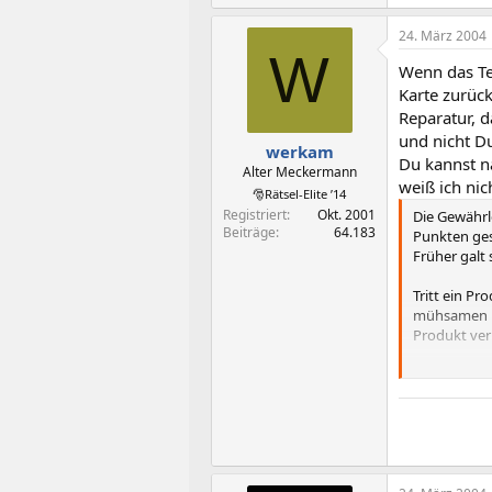
24. März 2004
W
Wenn das Te
Karte zurüc
Reparatur, d
und nicht D
werkam
Du kannst na
Alter Meckermann
weiß ich nic
🎅Rätsel-Elite ’14
Registriert
Okt. 2001
Die Gewährl
Beiträge
64.183
Punkten ges
Früher galt 
Tritt ein P
mühsamen Be
Produkt ver
Tritt der M
schon beim 
Die Ansprüc
oder auf kos
tragen. Ers