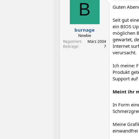
t
t
B
Guten Aben
e
e
l
l
l
l
Seit gut ei
e
t
ein BIOS Upd
burnage
r
a
möglichen B
m
Newbie
gewartet, de
Registriert
März 2004
Internet su
Beiträge
7
verursacht.
Ich meine: 
Produkt get
Support auf
Meint ihr 
In Form eine
Schmerzgren
Meine Grafi
einwandfrei