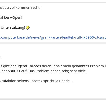
hast du vollkommen recht!
al bei AOpen!
u Unterstützung!
.computerbase.de/news/grafikkarten/leadtek-ruft-fx5900-xt-zur
a
es gibt genügend Threads deren Inhalt mein genanntes Problem ist
 der 5900XT auf. Das Problem haben sehr, sehr viele.
rufaktion seitens Leadtek spricht ja Bände....