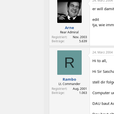
geltend mac
24. März 2004
er will dami
Diese letzt
wenn der Man
Reduzierung
edit
tja, wie imm
Arne
Konkrete We
Rear Admiral
Lippenbeken
Sachmangel 
Registriert
Nov. 2003
Beiträge
5.639
der in Prosp
Gewährleis
24. März 2004
R
Hi to all,
Hi Sir Sasch
Rambo
stell dir fol
Lt. Commander
Registriert
Aug. 2001
Computer un
Beiträge
1.063
DAU baut Ad
Dau baut alt