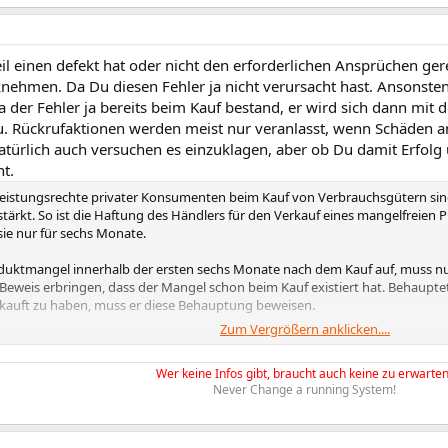
il einen defekt hat oder nicht den erforderlichen Ansprüchen ger
knehmen. Da Du diesen Fehler ja nicht verursacht hast. Ansonste
a der Fehler ja bereits beim Kauf bestand, er wird sich dann mi
u. Rückrufaktionen werden meist nur veranlasst, wenn Schäden a
türlich auch versuchen es einzuklagen, aber ob Du damit Erfolg 
ht.
eistungsrechte privater Konsumenten beim Kauf von Verbrauchsgütern sind
tärkt. So ist die Haftung des Händlers für den Verkauf eines mangelfreien 
sie nur für sechs Monate.
roduktmangel innerhalb der ersten sechs Monate nach dem Kauf auf, muss 
weis erbringen, dass der Mangel schon beim Kauf existiert hat. Behauptet 
kauft zu haben, muss er diese Behauptung beweisen.
Zum Vergrößern anklicken....
angel erst nach mehr als sechs Monaten in Erscheinung, so muss, wie bisher
Kauf mangelhaft gewesen ist.
Wer keine Infos gibt, braucht auch keine zu erwarten
Never Change a running System!
he des Käufers bei mangelhafter Ware richten sich zunächst auf Ersatzliefe
tenfreie Reparatur. Die dabei anfallenden Kosten für Transport, Arbeitslei
t wenn Reparatur oder Ersatzlieferung zweimal scheitern oder nicht zumutba