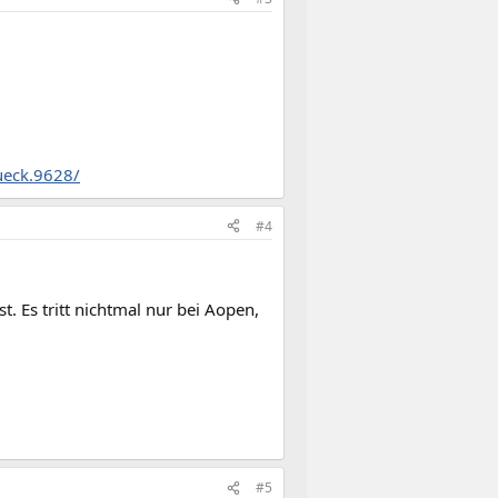
ueck.9628/
#4
. Es tritt nichtmal nur bei Aopen,
#5