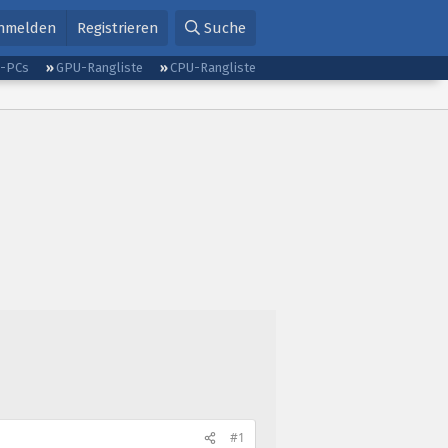
nmelden
Registrieren
Suche
g-PCs
GPU-Rangliste
CPU-Rangliste
#1