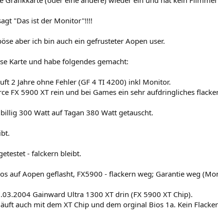
gt "Das ist der Monitor"!!!!
böse aber ich bin auch ein gefrusteter Aopen user.
iese Karte und habe folgendes gemacht:
ft 2 Jahre ohne Fehler (GF 4 TI 4200) inkl Monitor.
ce FX 5900 XT rein und bei Games ein sehr aufdringliches flacke
 billig 300 Watt auf Tagan 380 Watt getauscht.
ibt.
getestet - falckern bleibt.
s auf Aopen geflasht, FX5900 - flackern weg; Garantie weg (Monito
.03.2004 Gainward Ultra 1300 XT drin (FX 5900 XT Chip).
läuft auch mit dem XT Chip und dem orginal Bios 1a. Kein Flacker