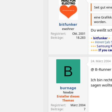
Seit gut ein
eine Grafik
worden.
bitfunker
ewohner
Du weißt sch
Registriert
Okt. 2001
Beiträge
18.283
+
bitfunker
+
++
Hören!
[als
+++
Samsung R
++++
If you ca
24. März 2004
B
@ B-Runner
Ich bin rech
sagen wollt
burnage
Newbie
Ersteller dieses
Themas
Registriert
März 2004
Beiträge
7