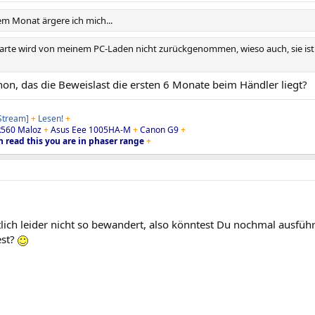
em Monat ärgere ich mich...
karte wird von meinem PC-Laden nicht zurückgenommen, wieso auch, sie ist t
on, das die Beweislast die ersten 6 Monate beim Händler liegt?
 Stream]
+
Lesen!
+
560 Maloz
+
Asus Eee 1005HA-M
+
Canon G9
+
n read this you are in phaser range
+
tlich leider nicht so bewandert, also könntest Du nochmal ausfüh
est?