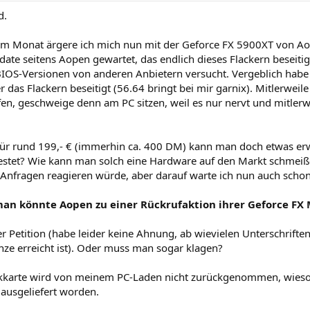
d.
nem Monat ärgere ich mich nun mit der Geforce FX 5900XT von Ao
ate seitens Aopen gewartet, das endlich dieses Flackern beseitigt
IOS-Versionen von anderen Anbietern versucht. Vergeblich habe i
r das Flackern beseitigt (56.64 bringt bei mir garnix). Mitlerwei
rfen, geschweige denn am PC sitzen, weil es nur nervt und mitle
Für rund 199,- € (immerhin ca. 400 DM) kann man doch etwas erw
estet? Wie kann man solch eine Hardware auf den Markt schmei
 Anfragen reagieren würde, aber darauf warte ich nun auch scho
man könnte Aopen zu einer Rückrufaktion ihrer Geforce FX
r Petition (habe leider keine Ahnung, ab wievielen Unterschriften
ze erreicht ist). Oder muss man sogar klagen?
kkarte wird von meinem PC-Laden nicht zurückgenommen, wieso au
 ausgeliefert worden.