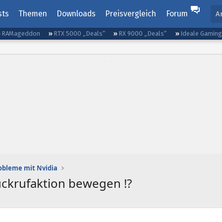
sts
Themen
Downloads
Preisvergleich
Forum
A
RAMageddon
RTX 5000 „Deals“
RX 9000 „Deals“
Ideale Gamin
obleme mit Nvidia
ckrufaktion bewegen !?