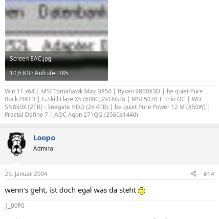
Screen EAC.jpg
10,6 KB · Aufrufe: 385
Win 11 x64 | MSI Tomahawk Max B850 | Ryzen 9800X3D | be quiet Pure
Rock PRO 3 | G.Skill Flare X5 (6000, 2x16GB) | MSI 5070 Ti Trio OC | WD
SN850X (2TB) - Seagate HDD (2x 4TB) | be quiet Pure Power 12 M (850W) |
Fractal Define 7 | AOC Agon 271QG (2560x1440)
Loopo
Admiral
29. Januar 2004
#14
wenn's geht, ist doch egal was da steht
|_00P0