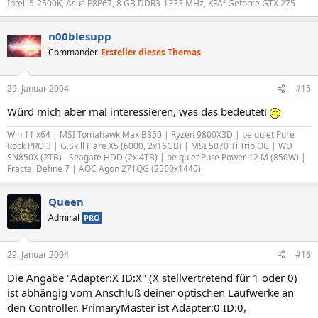
Intel i5-2500K, Asus P8P67, 8 GB DDR3-1333 MHz, KFA² Geforce GTX 275
n00blesupp
Commander
Ersteller dieses Themas
29. Januar 2004
#15
Würd mich aber mal interessieren, was das bedeutet!
Win 11 x64 | MSI Tomahawk Max B850 | Ryzen 9800X3D | be quiet Pure
Rock PRO 3 | G.Skill Flare X5 (6000, 2x16GB) | MSI 5070 Ti Trio OC | WD
SN850X (2TB) - Seagate HDD (2x 4TB) | be quiet Pure Power 12 M (850W) |
Fractal Define 7 | AOC Agon 271QG (2560x1440)
Queen
Admiral
PRO
29. Januar 2004
#16
Die Angabe "Adapter:X ID:X" (X stellvertretend für 1 oder 0)
ist abhängig vom Anschluß deiner optischen Laufwerke an
den Controller. PrimaryMaster ist Adapter:0 ID:0,