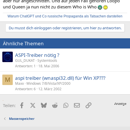
aber nur angeschnitten. Und auf jeden Fall gehören Loopo
und Queen ja nun nicht zu diesem Who is Who
Warum ChatGPT und Co russische Propaganda als Tatsachen darstellen
Du musst dich einloggen oder registrieren, um hier zu antworten.
Ähnliche Themen
ASPI-Treiber nötig ?
GUL_DUKAT
Systemtools
Antworten
1
18. Mai 2006
aspi treiber (wnaspi32.dll) für Win XP???
M
Maxx
Windows 7/8/Vista/XP/2000
Antworten
6
12. März 2002
Facebook
X (Twitter)
Bluesky
Reddit
WhatsApp
E-Mail
Link
Teilen:
Massenspeicher