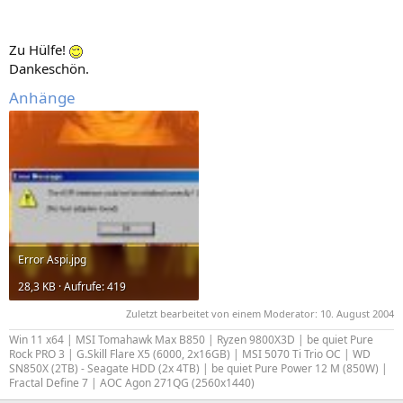
Zu Hülfe!
Dankeschön.
Anhänge
Error Aspi.jpg
28,3 KB · Aufrufe: 419
Zuletzt bearbeitet von einem Moderator:
10. August 2004
Win 11 x64 | MSI Tomahawk Max B850 | Ryzen 9800X3D | be quiet Pure
Rock PRO 3 | G.Skill Flare X5 (6000, 2x16GB) | MSI 5070 Ti Trio OC | WD
SN850X (2TB) - Seagate HDD (2x 4TB) | be quiet Pure Power 12 M (850W) |
Fractal Define 7 | AOC Agon 271QG (2560x1440)