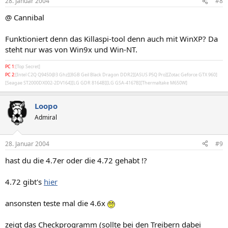
28. Januar 2004
#8
@ Cannibal
Funktioniert denn das Killaspi-tool denn auch mit WinXP? Da
steht nur was von Win9x und Win-NT.
PC 1:
[Top Secret]
PC 2:
[Intel C2Q Q9450@3 Ghz][8GB Geil Black Dragon DDR2][ASUS P5Q Pro][Zotac Geforce GTX 960]
[Seagae ST2000DX002-2DV164][LG GDR 8164B][LG GSA-4167B][Thermaltake M650W]
Loopo
Admiral
28. Januar 2004
#9
hast du die 4.7er oder die 4.72 gehabt !?
4.72 gibt's
hier
ansonsten teste mal die 4.6x
zeigt das Checkprogramm (sollte bei den Treibern dabei