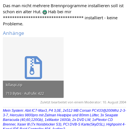
Das man nicht mehrere Brennprogramme installieren soll ist
schon ein alter Hut.
Hab bei mir
*********************************** installiert - keine
Probleme.
Anhänge
killaspi.zip
713 Bytes · Aufrufe: 422
Zuletzt bearbeitet von einem Moderator:
10. August 2004
Mein System: Abit IC7-Max3, P4 3,0E, 2x512 MB Corsair PC433@200Mhz 2-3-
3-7, Hercules 9800pro mit Zalman Heatpipe und 80mm Lüfter, 3x Seagate
Barracuda (40,60,120Gb), 1xMaxtor 160Gb, 2x DVD LW, 1xPlextor CD
Brenner, Xaser III (7x Noisblocker S3), PCI DVB-S Karte(SkyDSL), Highpoint 4-