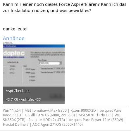
Kann mir einer noch dieses Force Aspi erklären? Kann ich das
zur Installation nutzen, und was bewirkt es?
danke leute!
Anhänge
Aspi Check.jpg
42,7 KB · Aufrufe: 422
Win 11 x64 | MSI Tomahawk Max B850 | Ryzen 9800X3D | be quiet Pure
Rock PRO 3 | G.Skill Flare X5 (6000, 2x16GB) | MSI 5070 Ti Trio OC | WD
SN850X (2TB) - Seagate HDD (2x 4TB) | be quiet Pure Power 12 M (850W) |
Fractal Define 7 | AOC Agon 271QG (2560x1440)