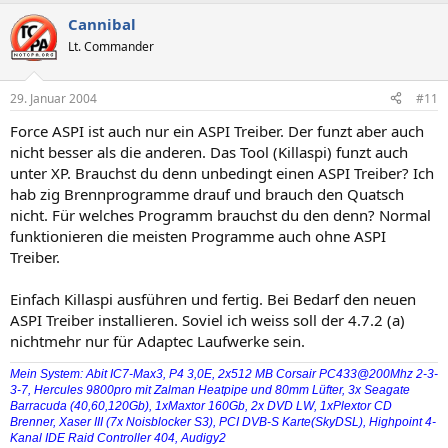
Cannibal
Lt. Commander
29. Januar 2004
#11
Force ASPI ist auch nur ein ASPI Treiber. Der funzt aber auch
nicht besser als die anderen. Das Tool (Killaspi) funzt auch
unter XP. Brauchst du denn unbedingt einen ASPI Treiber? Ich
hab zig Brennprogramme drauf und brauch den Quatsch
nicht. Für welches Programm brauchst du den denn? Normal
funktionieren die meisten Programme auch ohne ASPI
Treiber.
Einfach Killaspi ausführen und fertig. Bei Bedarf den neuen
ASPI Treiber installieren. Soviel ich weiss soll der 4.7.2 (a)
nichtmehr nur für Adaptec Laufwerke sein.
Mein System: Abit IC7-Max3, P4 3,0E, 2x512 MB Corsair PC433@200Mhz 2-3-
3-7, Hercules 9800pro mit Zalman Heatpipe und 80mm Lüfter, 3x Seagate
Barracuda (40,60,120Gb), 1xMaxtor 160Gb, 2x DVD LW, 1xPlextor CD
Brenner, Xaser III (7x Noisblocker S3), PCI DVB-S Karte(SkyDSL), Highpoint 4-
Kanal IDE Raid Controller 404, Audigy2