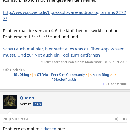
http://www.pcwelt.de/tipps/software/audioprogramme/2272
7/
Probier mal die Version 4.6 die läuft bei mir wirklich ohne
Probleme mit ****, ****und und und.
Schau auch mal hier, hier steht alles was du über Aspi wissen
musst. Und zur Not auch ein Tool zum entfernen
Zuletzt bearbeitet von einem Moderator:
10. August 2004
Mfg Christian
BILD
blog
>|<
GTR4u
- RennSim Community
>|<
Mein
Blog
>|<
10tacle
@last.fm
F
B
-User #7000​
Queen
Admiral
PRO
28. Januar 2004
#3
Probiere es mal mit
diesen
hier.