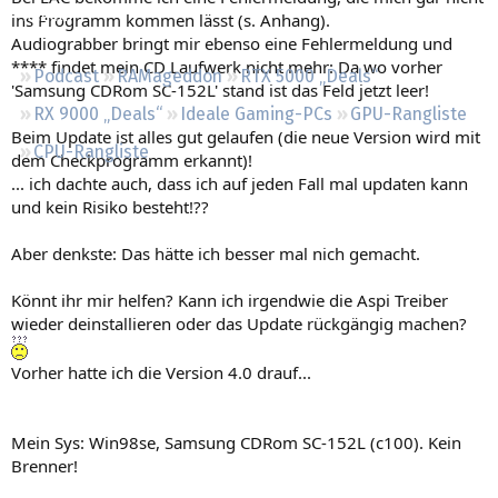
Regeln
ins Programm kommen lässt (s. Anhang).
Audiograbber bringt mir ebenso eine Fehlermeldung und
**** findet mein CD Laufwerk nicht mehr: Da wo vorher
Podcast
RAMageddon
RTX 5000 „Deals“
'Samsung CDRom SC-152L' stand ist das Feld jetzt leer!
RX 9000 „Deals“
Ideale Gaming-PCs
GPU-Rangliste
Beim Update ist alles gut gelaufen (die neue Version wird mit
CPU-Rangliste
dem Checkprogramm erkannt)!
... ich dachte auch, dass ich auf jeden Fall mal updaten kann
und kein Risiko besteht!??
Aber denkste: Das hätte ich besser mal nich gemacht.
Könnt ihr mir helfen? Kann ich irgendwie die Aspi Treiber
wieder deinstallieren oder das Update rückgängig machen?
Vorher hatte ich die Version 4.0 drauf...
Mein Sys: Win98se, Samsung CDRom SC-152L (c100). Kein
Brenner!