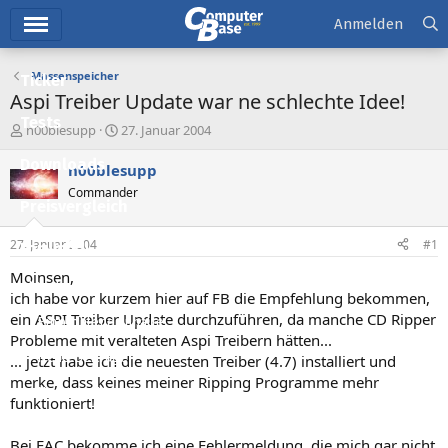
Hauptmenü
Anmelden
Massenspeicher
Ticker
Aspi Treiber Update war ne schlechte Idee!
Tests
E
E
n00blesupp
27. Januar 2004
r
r
Downloads
s
s
n00blesupp
t
t
Commander
e
e
Preisvergleich
l
l
l
l
27. Januar 2004
#1
Forum
e
t
r
a
Moinsen,
Aktuelles
m
ich habe vor kurzem hier auf FB die Empfehlung bekommen,
ein ASPI Treiber Update durchzuführen, da manche CD Ripper
Empfohlene Inhalte
Probleme mit veralteten Aspi Treibern hätten...
Neue Beiträge
... jetzt habe ich die neuesten Treiber (4.7) installiert und
merke, dass keines meiner Ripping Programme mehr
Neueste Aktivitäten
funktioniert!
Leserartikel
Bei EAC bekomme ich eine Fehlermeldung, die mich gar nicht