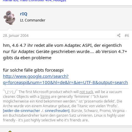
Kanal IDE Raid Controller 404, Audigy2
rIQ
Lt. Commander
28. Januar 2004
#6
hm, 4.6 4.7 ihr redet alle vom Adaptec ASPI, der eigentlich
nur für Adaptec Geräte geschrieben wurde.... ab Version 4.7+
gibts da eben probleme
für solche fälle gibts forceaspi
http://www.google.com/search?
q=forceaspi&num=100&hl=de&lr=&ie=UTF-8&output=search
¯\_(ツ)_/¯ The first Microsoft product which will
not suck
, will be a vacuum
cleaner. Objects with a
String
are generally 'feminine' ! "Ich kann
möglicherweise ein Kind bekommen werden." ist 'präservativ defekt'. Die
Arche wurde von einem Amateur gebaut, die Titanic von vielen 'Profis'.
[wider-die-sinnmacher
./.
sinnesfreuden]
. Bürste, Schwarz, Promo, Virginia -
ein Buchstabendreher kann den ganzen Satz urinieren. Linux is highly user
friendly - it's just highly selective who it's friends are.