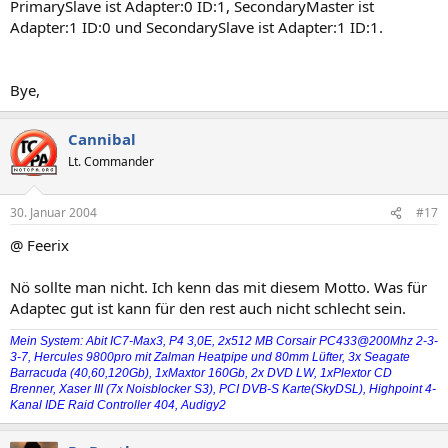
PrimarySlave ist Adapter:0 ID:1, SecondaryMaster ist
Adapter:1 ID:0 und SecondarySlave ist Adapter:1 ID:1.
Bye,
Cannibal
Lt. Commander
30. Januar 2004
#17
@ Feerix
Nö sollte man nicht. Ich kenn das mit diesem Motto. Was für
Adaptec gut ist kann für den rest auch nicht schlecht sein.
Mein System: Abit IC7-Max3, P4 3,0E, 2x512 MB Corsair PC433@200Mhz 2-3-
3-7, Hercules 9800pro mit Zalman Heatpipe und 80mm Lüfter, 3x Seagate
Barracuda (40,60,120Gb), 1xMaxtor 160Gb, 2x DVD LW, 1xPlextor CD
Brenner, Xaser III (7x Noisblocker S3), PCI DVB-S Karte(SkyDSL), Highpoint 4-
Kanal IDE Raid Controller 404, Audigy2