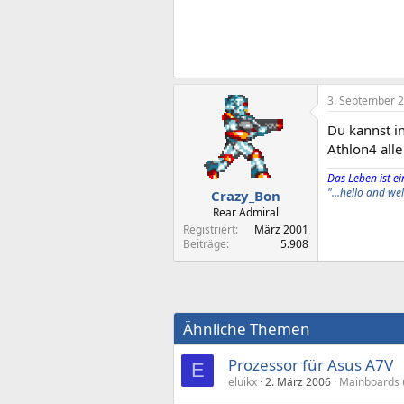
3. September 
Du kannst i
Athlon4 alle
Das Leben ist ein
"...hello and w
Crazy_Bon
Rear Admiral
Registriert
März 2001
Beiträge
5.908
Ähnliche Themen
Prozessor für Asus A7V
E
eluikx
2. März 2006
Mainboards 