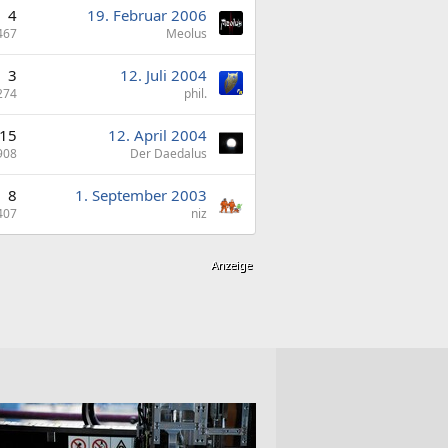
4
19. Februar 2006
467
Meolus
3
12. Juli 2004
274
phil.
15
12. April 2004
908
Der Daedalus
8
1. September 2003
407
niz