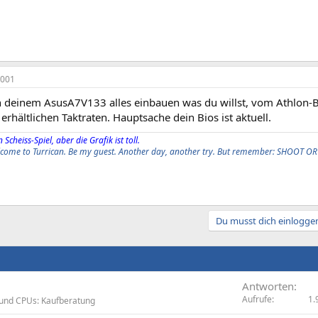
2001
n deinem AsusA7V133 alles einbauen was du willst, vom Athlon
 erhältlichen Taktraten. Hauptsache dein Bios ist aktuell.
 Scheiss-Spiel, aber die Grafik ist toll.
elcome to Turrican. Be my guest. Another day, another try. But remember: SHOOT OR
Du musst dich einloggen
Antworten
Aufrufe
1.
und CPUs: Kaufberatung