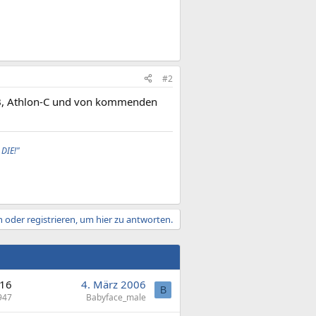
#2
-B, Athlon-C und von kommenden
 DIE!"
 oder registrieren, um hier zu antworten.
16
4. März 2006
B
947
Babyface_male