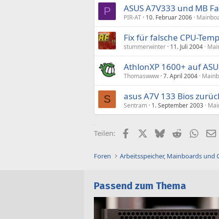
ASUS A7V333 und MB Fa
P
PIR-AT
10. Februar 2006
Mainboa
Fix für falsche CPU-Tem
stummerwinter
11. Juli 2004
Mai
AthlonXP 1600+ auf ASU
Thomaswww
7. April 2004
Mainb
asus A7V 133 Bios zurüc
S
Sentram
1. September 2003
Mai
Facebook
X (Twitter)
Bluesky
Reddit
What
Teilen:
Foren
Arbeitsspeicher, Mainboards und
Passend zum Thema