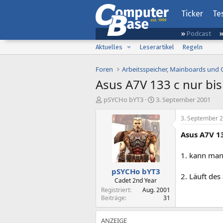
Ticker
Te
Podcast
Aktuelles
Leserartikel
Regeln
Foren
Arbeitsspeicher, Mainboards und
Asus A7V 133 c nur bis
E
E
pSYCHo bYT3
3. September 2001
r
r
s
s
3. September 
t
t
Asus A7V 13
e
e
l
l
l
l
1. kann man
e
t
pSYCHo bYT3
r
a
2. Läuft des
m
Cadet 2nd Year
Registriert
Aug. 2001
Beiträge
31