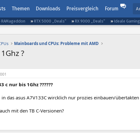
sts
Themen
Downloads
Preisvergleich
Forum
A
RAMageddon
RTX 5000 „Deals“
RX 9000 „Deals“
Ideale Gamin
 CPUs
Mainboards und CPUs: Probleme mit AMD
 1Ghz ?
2001
3 c nur bis 1Ghz ??????
 in das asus A7V133C wircklich nur prozies einbauen/übertakten
 auch mit den TB C-Versionen?