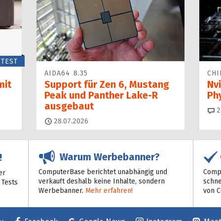
TEST
AIDA64 8.35
CHI
mit
Support für Zen 6, Mustang
Nvi
Peak und Panther Lake-R
Ph
ausgebaut
2
28.07.2026
Warum Werbebanner?
!
ComputerBase berichtet unabhängig und
Compu
er
verkauft deshalb keine Inhalte, sondern
schne
 Tests
Werbebanner.
Mehr erfahren!
von 