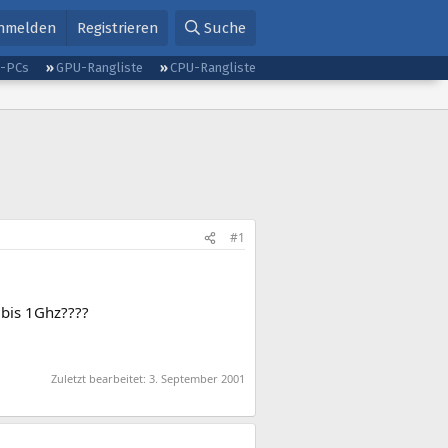
nmelden
Registrieren
Suche
g-PCs
GPU-Rangliste
CPU-Rangliste
#1
 bis 1Ghz????
Zuletzt bearbeitet:
3. September 2001