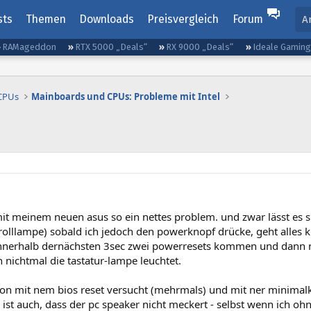
sts
Themen
Downloads
Preisvergleich
Forum
A
RAMageddon
RTX 5000 „Deals“
RX 9000 „Deals“
Ideale Gamin
 CPUs
Mainboards und CPUs: Probleme mit Intel
it meinem neuen asus so ein nettes problem. und zwar lässt es si
lllampe) sobald ich jedoch den powerknopf drücke, geht alles kur
 innerhalb dernächsten 3sec zwei powerresets kommen und dann ni
 nichtmal die tastatur-lampe leuchtet.
hon mit nem bios reset versucht (mehrmals) und mit ner minimal
ist auch, dass der pc speaker nicht meckert - selbst wenn ich oh