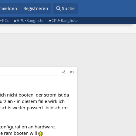
nmelden
Registrieren
Suche
g-PCs
GPU-Rangliste
CPU-Rangliste
#1
ch nicht booten. der strom ist da
z an - in diesem falle wirklich
chts weiter passiert. bildschirm
konfiguration an hardware.
ne ram booten will