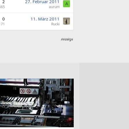
2
27. Februar 2011
A
665
aurum
0
11. März 2011
171
Rucki