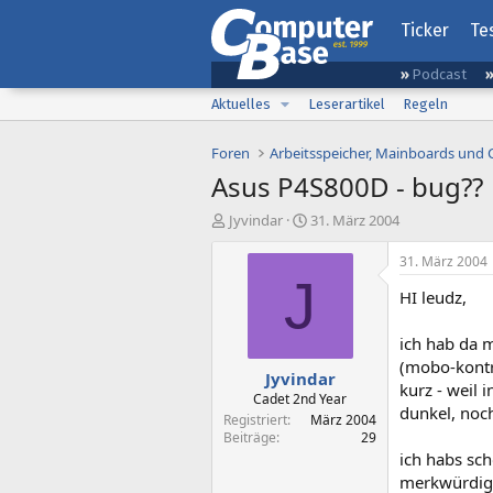
Ticker
Te
Podcast
Aktuelles
Leserartikel
Regeln
Foren
Arbeitsspeicher, Mainboards und
Asus P4S800D - bug??
E
E
Jyvindar
31. März 2004
r
r
s
s
31. März 2004
t
t
J
HI leudz,
e
e
l
l
l
l
ich hab da m
e
t
(mobo-kontro
Jyvindar
r
a
kurz - weil
m
Cadet 2nd Year
dunkel, noch
Registriert
März 2004
Beiträge
29
ich habs sc
merkwürdig 