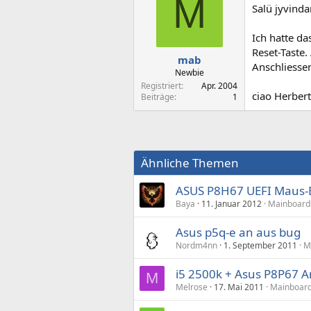
M
Salü jyvinda
Ich hatte d
Reset-Taste.
mab
Anschliessen
Newbie
Registriert
Apr. 2004
ciao Herbert
Beiträge
1
Ähnliche Themen
ASUS P8H67 UEFI Maus-
Baya
11. Januar 2012
Mainboards
Asus p5q-e an aus bug
Nordm4nn
1. September 2011
M
i5 2500k + Asus P8P67 
M
Melrose
17. Mai 2011
Mainboard