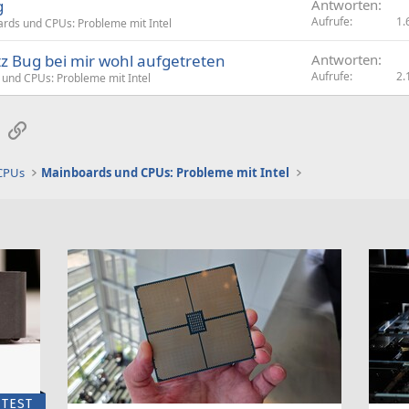
g
Antworten
Aufrufe
1.
rds und CPUs: Probleme mit Intel
tz Bug bei mir wohl aufgetreten
Antworten
Aufrufe
2.
und CPUs: Probleme mit Intel
sApp
E-Mail
Link
 CPUs
Mainboards und CPUs: Probleme mit Intel
TEST