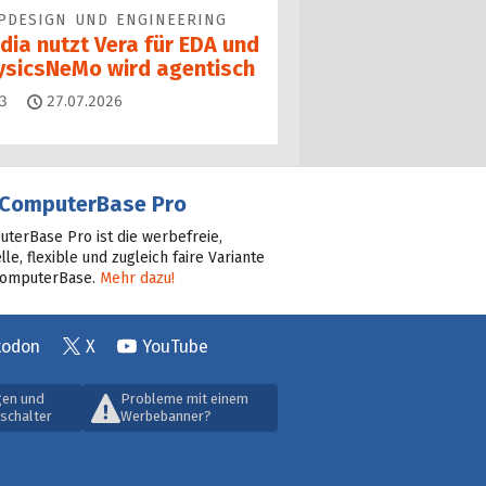
PDESIGN UND ENGINEERING
dia nutzt Vera für EDA und
ysicsNeMo wird agentisch
Kommentare
3
27.07.2026
ComputerBase Pro
terBase Pro ist die werbefreie,
lle, flexible und zugleich faire Variante
ComputerBase.
Mehr dazu!
todon
X
YouTube
gen und
Probleme mit einem
schalter
Werbebanner?