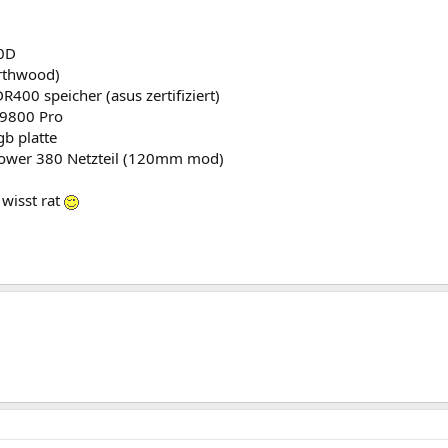
0D
rthwood)
400 speicher (asus zertifiziert)
 9800 Pro
b platte
ower 380 Netzteil (120mm mod)
 wisst rat