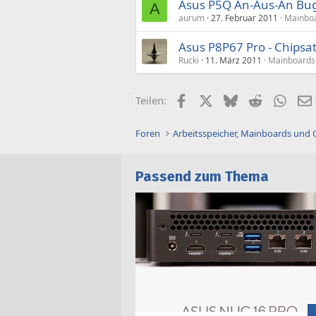
Asus P5Q An-Aus-An Bu
A
aurum
27. Februar 2011
Mainboa
Asus P8P67 Pro - Chipsa
Rucki
11. März 2011
Mainboards 
Facebook
X (Twitter)
Bluesky
Reddit
What
Teilen:
Foren
Arbeitsspeicher, Mainboards und
Passend zum Thema