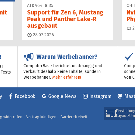
AIDA64 8.35
CHI
mit
Support für Zen 6, Mustang
Nvi
Peak und Panther Lake-R
Ph
ausgebaut
2
28.07.2026
Warum Werbebanner?
!
ComputerBase berichtet unabhängig und
Compu
er
verkauft deshalb keine Inhalte, sondern
schne
 Tests
Werbebanner.
Mehr erfahren!
von 
y
Facebook
Google News
Instagram
Mas
Einstellun
Layout-Um
ag widerrufen
Vertrag kündigen
Barrierefreiheit