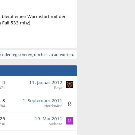
bleibt einen Warmstart mit der
m Fall 533 mhz).
 oder registrieren, um hier zu antworten.
4
11. Januar 2012
871
Baya
8
1. September 2011
784
Nordm4nn
26
19. Mai 2011
M
236
Melrose