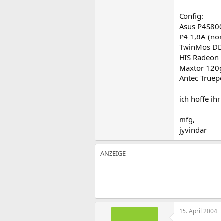
Config:
Asus P4S80
P4 1,8A (no
TwinMos DDR
HIS Radeon
Maxtor 120g
Antec Truep
ich hoffe ihr
mfg,
jyvindar
15. April 2004