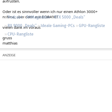
aufrüsten.
Regeln
Oder ist es sinnvoller wenn ich nur einen Athlon 3000+
nehme, aber dann mit DDR400?
Podcast
RAMageddon
RTX 5000 „Deals“
RX 9000 „Deals“
Ideale Gaming-PCs
GPU-Rangliste
vielen dank im voraus
CPU-Rangliste
gruss
matthias