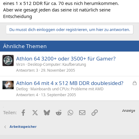
eines 1 x 512 DDR für ca. 70 eus nich herumkommen.
Aber wie gesagt jeden das seine ist natürlich seine
Entscheidung
Du musst dich einloggen oder registrieren, um hier zu antworten.
Ähnliche Themen
Athlon 64 3200+ oder 3500+ für Gamer?
Virzn
Desktop-Computer: Kaufberatung
Antworten
3
29. November 2005
Athlon 64 mit 4 x 512 MB DDR doublesided?
e
Detlog
Mainboards und CPUs: Probleme mit AMD
Antworten
4
13. September 2005
s
p
e
Facebook
X (Twitter)
Bluesky
Reddit
WhatsApp
E-Mail
Link
Teilen:
r
r
Arbeitsspeicher
t