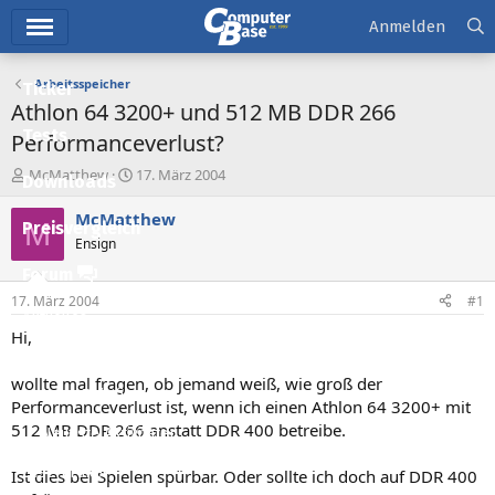
Hauptmenü
Anmelden
Arbeitsspeicher
Ticker
Athlon 64 3200+ und 512 MB DDR 266
Tests
Performanceverlust?
E
E
McMatthew
17. März 2004
Downloads
r
r
s
s
McMatthew
M
Preisvergleich
t
t
Ensign
e
e
l
l
Forum
l
l
17. März 2004
#1
e
t
Aktuelles
r
a
Hi,
m
Empfohlene Inhalte
wollte mal fragen, ob jemand weiß, wie groß der
Neue Beiträge
Performanceverlust ist, wenn ich einen Athlon 64 3200+ mit
512 MB DDR 266 anstatt DDR 400 betreibe.
Neueste Aktivitäten
Leserartikel
Ist dies bei Spielen spürbar. Oder sollte ich doch auf DDR 400