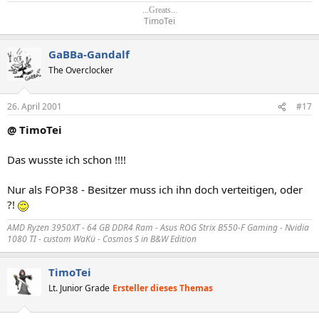
...Greats...
TimoTei​
GaBBa-Gandalf
The Overclocker
26. April 2001
#17
@ TimoTei
Das wusste ich schon !!!!
Nur als FOP38 - Besitzer muss ich ihn doch verteitigen, oder
?!
AMD Ryzen 3950XT - 64 GB DDR4 Ram - Asus ROG Strix B550-F Gaming - Nvidia
1080 TI - custom WaKü - Cosmos S in B&W Edition
TimoTei
Lt. Junior Grade
Ersteller dieses Themas