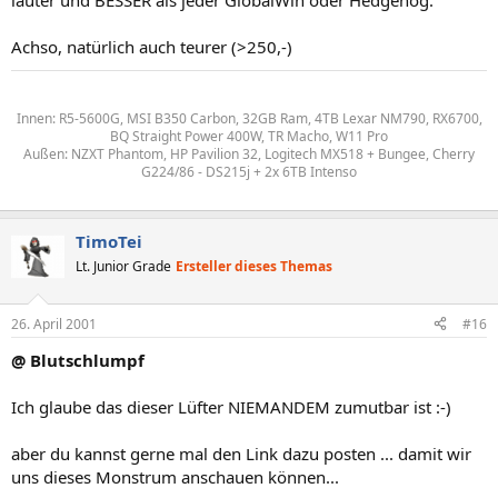
lauter und BESSER als jeder GlobalWin oder Hedgehog.
Achso, natürlich auch teurer (>250,-)
Innen: R5-5600G, MSI B350 Carbon, 32GB Ram, 4TB Lexar NM790, RX6700,
BQ Straight Power 400W, TR Macho, W11 Pro
Außen: NZXT Phantom, HP Pavilion 32, Logitech MX518 + Bungee, Cherry
G224/86 - DS215j + 2x 6TB Intenso
TimoTei
Lt. Junior Grade
Ersteller dieses Themas
26. April 2001
#16
@ Blutschlumpf
Ich glaube das dieser Lüfter NIEMANDEM zumutbar ist :-)
aber du kannst gerne mal den Link dazu posten ... damit wir
uns dieses Monstrum anschauen können...