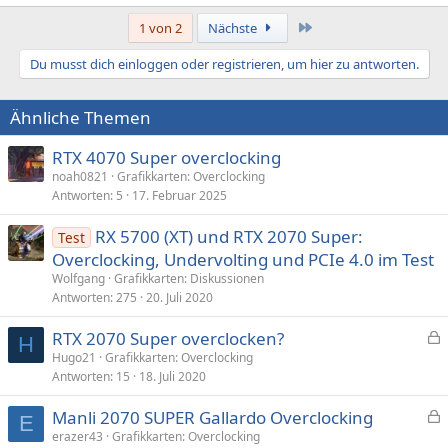
Letzte
1 von 2
Nächste
Du musst dich einloggen oder registrieren, um hier zu antworten.
Ähnliche Themen
RTX 4070 Super overclocking
noah0821
Grafikkarten: Overclocking
Antworten
5
17. Februar 2025
RX 5700 (XT) und RTX 2070 Super:
Test
Overclocking, Undervolting und PCIe 4.0 im Test
Wolfgang
Grafikkarten: Diskussionen
Antworten
275
20. Juli 2020
RTX 2070 Super overclocken?
H
e
Hugo21
Grafikkarten: Overclocking
Antworten
15
18. Juli 2020
s
p
Manli 2070 SUPER Gallardo Overclocking
e
E
e
erazer43
Grafikkarten: Overclocking
r