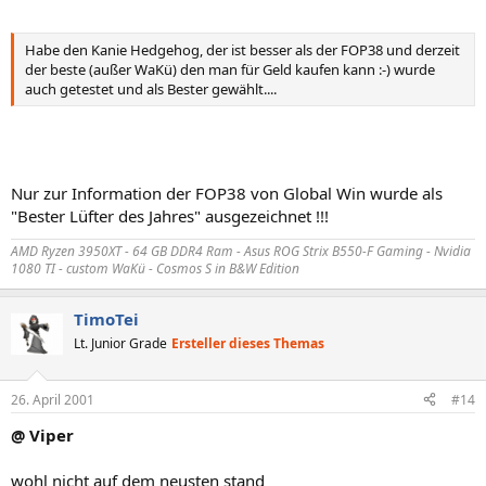
Habe den Kanie Hedgehog, der ist besser als der FOP38 und derzeit
der beste (außer WaKü) den man für Geld kaufen kann :-) wurde
auch getestet und als Bester gewählt....
Nur zur Information der FOP38 von Global Win wurde als
"Bester Lüfter des Jahres" ausgezeichnet !!!
AMD Ryzen 3950XT - 64 GB DDR4 Ram - Asus ROG Strix B550-F Gaming - Nvidia
1080 TI - custom WaKü - Cosmos S in B&W Edition
TimoTei
Lt. Junior Grade
Ersteller dieses Themas
26. April 2001
#14
@ Viper
wohl nicht auf dem neusten stand