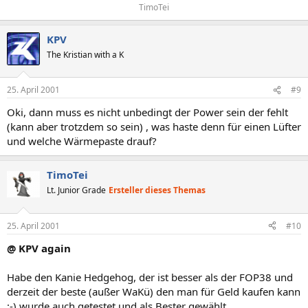
TimoTei​
KPV
The Kristian with a K
25. April 2001
#9
Oki, dann muss es nicht unbedingt der Power sein der fehlt
(kann aber trotzdem so sein) , was haste denn für einen Lüfter
und welche Wärmepaste drauf?
TimoTei
Lt. Junior Grade
Ersteller dieses Themas
25. April 2001
#10
@ KPV again
Habe den Kanie Hedgehog, der ist besser als der FOP38 und
derzeit der beste (außer WaKü) den man für Geld kaufen kann
:-) wurde auch getestet und als Bester gewählt....