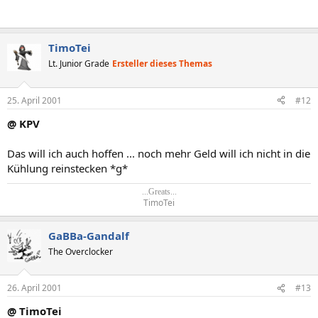
TimoTei
Lt. Junior Grade
Ersteller dieses Themas
25. April 2001
#12
@ KPV
Das will ich auch hoffen ... noch mehr Geld will ich nicht in die
Kühlung reinstecken *g*
...Greats...
TimoTei​
GaBBa-Gandalf
The Overclocker
26. April 2001
#13
@ TimoTei