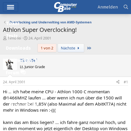
Hauptmenü
Anmelden
Overclocking und Undervolting von AMD-Systemen
Ticker
Athlon Super Overclocking!
Tests
E
E
TimoTei
24. April 2001
r
r
Letzte
Downloads
1 von 2
Nächste
s
s
t
t
e
e
TimoTei
Preisvergleich
l
l
Lt. Junior Grade
l
l
Forum
e
t
r
a
24. April 2001
#1
Aktuelles
m
Hi ... ich habe meine CPU - Athlon 1000 C momentan
Empfohlene Inhalte
@1466MHZ laufen ... aber wenn ich nun über die 1500 will
der rechner bei 1,85V (also Maximal auf dem AbitKT7A) nicht
Neue Beiträge
mehr in Windows rein :-(((
Neueste Aktivitäten
kann das am Bios liegen? ... ich fahre ganz normal hoch, und
Leserartikel
in dem moment wo jetzt eigentlich der Desktop von Windows