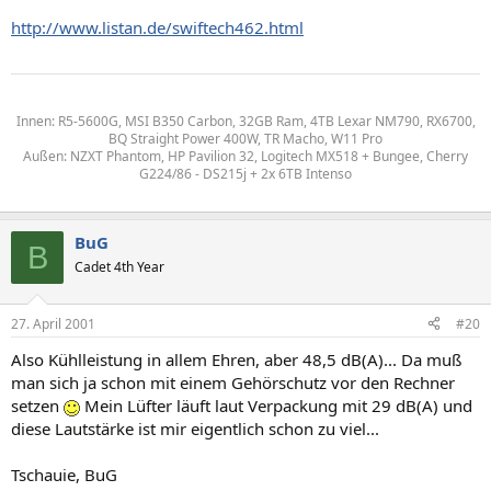
http://www.listan.de/swiftech462.html
Innen: R5-5600G, MSI B350 Carbon, 32GB Ram, 4TB Lexar NM790, RX6700,
BQ Straight Power 400W, TR Macho, W11 Pro
Außen: NZXT Phantom, HP Pavilion 32, Logitech MX518 + Bungee, Cherry
G224/86 - DS215j + 2x 6TB Intenso
BuG
B
Cadet 4th Year
27. April 2001
#20
Also Kühlleistung in allem Ehren, aber 48,5 dB(A)... Da muß
man sich ja schon mit einem Gehörschutz vor den Rechner
setzen
Mein Lüfter läuft laut Verpackung mit 29 dB(A) und
diese Lautstärke ist mir eigentlich schon zu viel...
Tschauie, BuG