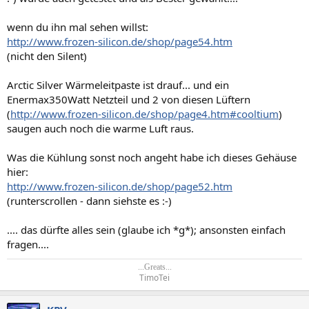
wenn du ihn mal sehen willst:
http://www.frozen-silicon.de/shop/page54.htm
(nicht den Silent)
Arctic Silver Wärmeleitpaste ist drauf... und ein
Enermax350Watt Netzteil und 2 von diesen Lüftern
(
http://www.frozen-silicon.de/shop/page4.htm#cooltium
)
saugen auch noch die warme Luft raus.
Was die Kühlung sonst noch angeht habe ich dieses Gehäuse
hier:
http://www.frozen-silicon.de/shop/page52.htm
(runterscrollen - dann siehste es :-)
.... das dürfte alles sein (glaube ich *g*); ansonsten einfach
fragen....
...Greats...
TimoTei​