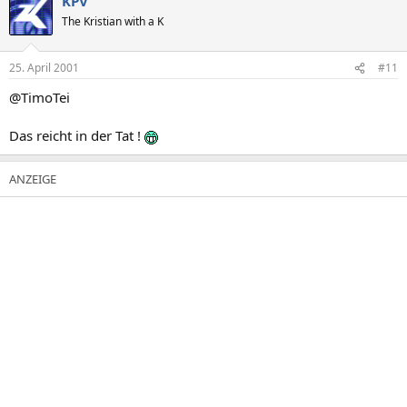
KPV
The Kristian with a K
25. April 2001
#11
@TimoTei
Das reicht in der Tat !