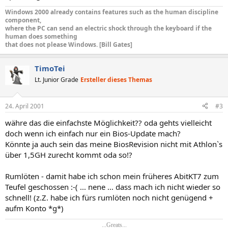
Windows 2000 already contains features such as the human discipline
component,
where the PC can send an electric shock through the keyboard if the
human does something
that does not please Windows. [Bill Gates]
TimoTei
Lt. Junior Grade
Ersteller dieses Themas
24. April 2001
#3
währe das die einfachste Möglichkeit?? oda gehts vielleicht
doch wenn ich einfach nur ein Bios-Update mach?
Könnte ja auch sein das meine BiosRevision nicht mit Athlon`s
über 1,5GH zurecht kommt oda so!?
Rumlöten - damit habe ich schon mein früheres AbitKT7 zum
Teufel geschossen :-( ... nene ... dass mach ich nicht wieder so
schnell! (z.Z. habe ich fürs rumlöten noch nicht genügend +
aufm Konto *g*)
...Greats...