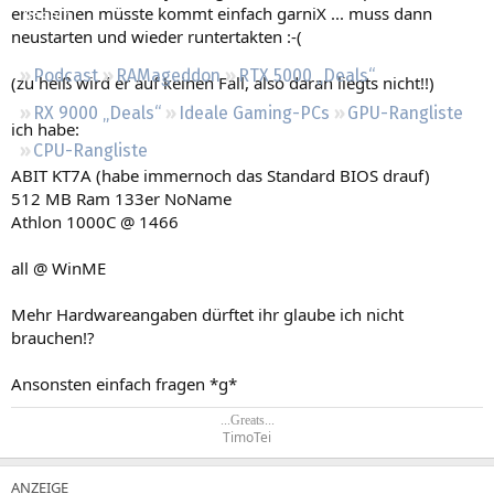
erscheinen müsste kommt einfach garniX ... muss dann
Regeln
neustarten und wieder runtertakten :-(
Podcast
RAMageddon
RTX 5000 „Deals“
(zu heiß wird er auf keinen Fall, also daran liegts nicht!!)
RX 9000 „Deals“
Ideale Gaming-PCs
GPU-Rangliste
ich habe:
CPU-Rangliste
ABIT KT7A (habe immernoch das Standard BIOS drauf)
512 MB Ram 133er NoName
Athlon 1000C @ 1466
all @ WinME
Mehr Hardwareangaben dürftet ihr glaube ich nicht
brauchen!?
Ansonsten einfach fragen *g*
...Greats...
TimoTei​