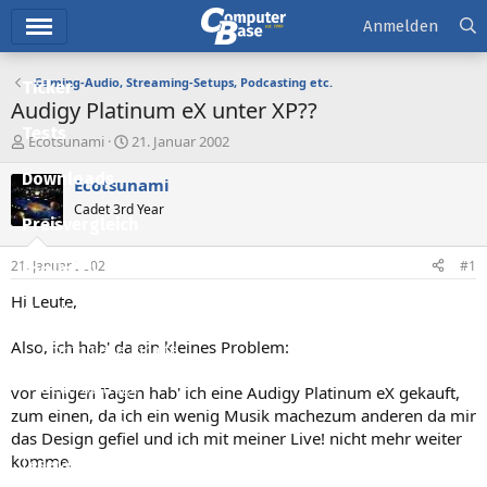
Hauptmenü
Anmelden
Gaming-Audio, Streaming-Setups, Podcasting etc.
Ticker
Audigy Platinum eX unter XP??
Tests
E
E
Ecotsunami
21. Januar 2002
r
r
Downloads
s
s
Ecotsunami
t
t
Cadet 3rd Year
e
e
Preisvergleich
l
l
l
l
21. Januar 2002
#1
Forum
e
t
r
a
Hi Leute,
Aktuelles
m
Also, ich hab' da ein kleines Problem:
Empfohlene Inhalte
Neue Beiträge
vor einigen Tagen hab' ich eine Audigy Platinum eX gekauft,
zum einen, da ich ein wenig Musik machezum anderen da mir
Neueste Aktivitäten
das Design gefiel und ich mit meiner Live! nicht mehr weiter
komme.
Leserartikel