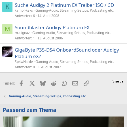
Suche Audigy 2 Platinum EX Treiber ISO / CD
K
kampf-keks
Gaming-Audio, Streaming-Setups, Podcasting etc.
Antworten
6
14. April 2008
Soundblaster Audigy Platinum EX
M
m.c.ignaz
Gaming-Audio, Streaming-Setups, Podcasting etc.
Antworten
1
13. August 2006
GigaByte P35-DS4 OnboardSound oder Audigy
Platium eX?
Sp4wNickle
Gaming-Audio, Streaming-Setups, Podcasting etc.
Antworten
8
3. August 2007
Facebook
X (Twitter)
Bluesky
Reddit
WhatsApp
E-Mail
Link
Teilen:
Gaming-Audio, Streaming-Setups, Podcasting etc.
Passend zum Thema