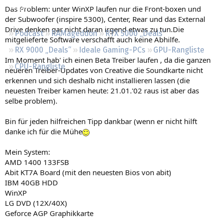
Regeln
Das Problem: unter WinXP laufen nur die Front-boxen und
der Subwoofer (inspire 5300), Center, Rear und das External
Drive denken gar nicht daran irgend etwas zu tun.Die
Podcast
RAMageddon
RTX 5000 „Deals“
mitgelieferte Software verschafft auch keine Abhilfe.
RX 9000 „Deals“
Ideale Gaming-PCs
GPU-Rangliste
Im Moment hab' ich einen Beta Treiber laufen , da die ganzen
CPU-Rangliste
neueren Treiber-Updates von Creative die Soundkarte nicht
erkennen und sich deshalb nicht installieren lassen (die
neuesten Treiber kamen heute: 21.01.'02 raus ist aber das
selbe problem).
Bin für jeden hilfreichen Tipp dankbar (wenn er nicht hilft
danke ich für die Mühe
Mein System:
AMD 1400 133FSB
Abit KT7A Board (mit den neuesten Bios von abit)
IBM 40GB HDD
WinXP
LG DVD (12X/40X)
Geforce AGP Graphikkarte