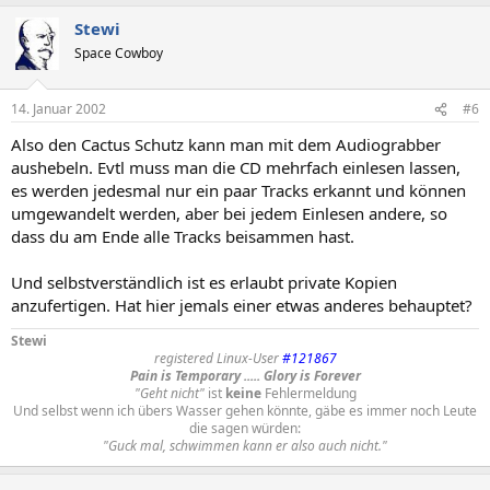
Stewi
Space Cowboy
14. Januar 2002
#6
Also den Cactus Schutz kann man mit dem Audiograbber
aushebeln. Evtl muss man die CD mehrfach einlesen lassen,
es werden jedesmal nur ein paar Tracks erkannt und können
umgewandelt werden, aber bei jedem Einlesen andere, so
dass du am Ende alle Tracks beisammen hast.
Und selbstverständlich ist es erlaubt private Kopien
anzufertigen. Hat hier jemals einer etwas anderes behauptet?
Stewi
registered Linux-User
#121867
Pain is Temporary ..... Glory is Forever
"Geht nicht"
ist
keine
Fehlermeldung
Und selbst wenn ich übers Wasser gehen könnte, gäbe es immer noch Leute
die sagen würden:
"Guck mal, schwimmen kann er also auch nicht."