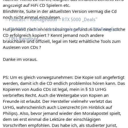
Regeln
angezeigt auf HiFi CD Spielern etc.
BlindWrite, Suite in der aktuellsten Version vermag die Cd
noch nicht einmal einzulesen.
Podcast
RAMageddon
RTX 5000 „Deals“
Hat jemand noch andere Lösungen gefunden bzw. eine solche
RX 9000 „Deals“
Ideale Gaming-PCs
GPU-Rangliste
CD erfolgreich kopiert ? Kennt jemand noch andere
CPU-Rangliste
brauchbare und offiziell, legal im Netz erhältliche Tools zum
Auslesen von CDs ?
Danke im voraus.
PS: Um es gleich vorwegzunehmen: Die Kopie soll angefertigt
werden, damit ich die CD endlich problemlos hören kann. Das
Kopieren von Audio CDs ist legal, mein in § 53 UrHG
verbrieftes Recht. Auch die Weitergabe von Kopien an
Freunde ist erlaubt. Der Hersteller vielmehr verletzt das
UrHG, wahrscheinlich auch Lizenzrecht (im Hinblick auf
Philips). Also, bevor jemand wieder den Moralapostel spielt,
dem sei erst einmal die Lektüre der einschlägigen
Vorschriften empfohlen. Das habe ich, als studierter Jurist,