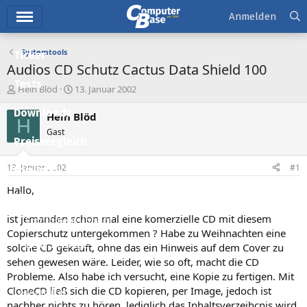
Hauptmenü
Anmelden
Systemtools
Ticker
Audios CD Schutz Cactus Data Shield 100
Tests
E
E
Hein Blöd
13. Januar 2002
r
r
Downloads
s
s
Hein Blöd
H
t
t
Gast
e
e
Preisvergleich
l
l
l
l
13. Januar 2002
#1
Forum
e
t
r
a
Hallo,
Aktuelles
m
ist jemanden schon mal eine komerzielle CD mit diesem
Empfohlene Inhalte
Copierschutz untergekommen ? Habe zu Weihnachten eine
Neue Beiträge
solche CD gekauft, ohne das ein Hinweis auf dem Cover zu
sehen gewesen wäre. Leider, wie so oft, macht die CD
Neueste Aktivitäten
Probleme. Also habe ich versucht, eine Kopie zu fertigen. Mit
CloneCD ließ sich die CD kopieren, per Image, jedoch ist
Leserartikel
nachher nichts zu hören, lediglich das Inhaltsverzeihcnis wird