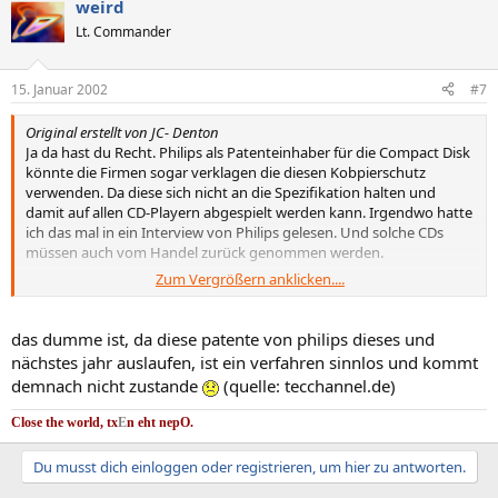
weird
Lt. Commander
15. Januar 2002
#7
Original erstellt von JC- Denton
Ja da hast du Recht. Philips als Patenteinhaber für die Compact Disk
könnte die Firmen sogar verklagen die diesen Kobpierschutz
verwenden. Da diese sich nicht an die Spezifikation halten und
damit auf allen CD-Playern abgespielt werden kann. Irgendwo hatte
ich das mal in ein Interview von Philips gelesen. Und solche CDs
müssen auch vom Handel zurück genommen werden.
Zum Vergrößern anklicken....
Gruß JC
das dumme ist, da diese patente von philips dieses und
nächstes jahr auslaufen, ist ein verfahren sinnlos und kommt
demnach nicht zustande
(quelle: tecchannel.de)
Close the world, tx
E
n eht nep
O.
Du musst dich einloggen oder registrieren, um hier zu antworten.