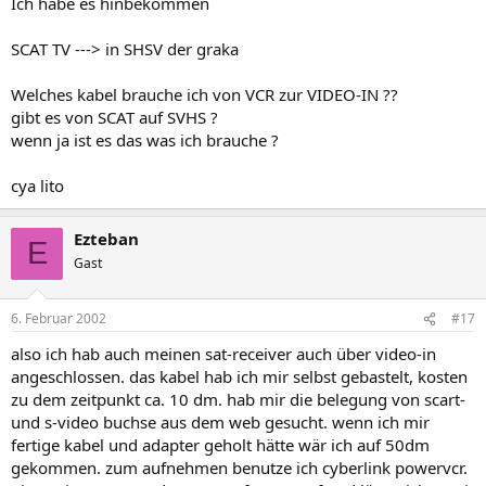
Ich habe es hinbekommen
SCAT TV ---> in SHSV der graka
Welches kabel brauche ich von VCR zur VIDEO-IN ??
gibt es von SCAT auf SVHS ?
wenn ja ist es das was ich brauche ?
cya lito
Ezteban
E
Gast
6. Februar 2002
#17
also ich hab auch meinen sat-receiver auch über video-in
angeschlossen. das kabel hab ich mir selbst gebastelt, kosten
zu dem zeitpunkt ca. 10 dm. hab mir die belegung von scart-
und s-video buchse aus dem web gesucht. wenn ich mir
fertige kabel und adapter geholt hätte wär ich auf 50dm
gekommen. zum aufnehmen benutze ich cyberlink powervcr.