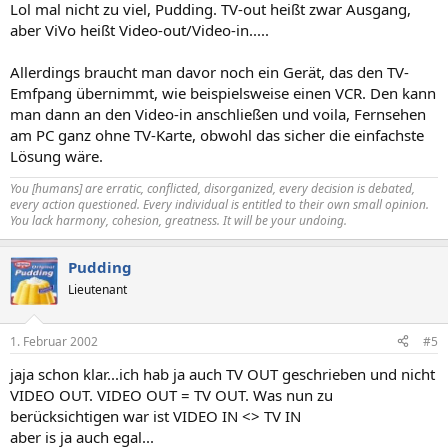
Lol mal nicht zu viel, Pudding. TV-out heißt zwar Ausgang,
aber ViVo heißt Video-out/Video-in.....
Allerdings braucht man davor noch ein Gerät, das den TV-
Emfpang übernimmt, wie beispielsweise einen VCR. Den kann
man dann an den Video-in anschließen und voila, Fernsehen
am PC ganz ohne TV-Karte, obwohl das sicher die einfachste
Lösung wäre.
You [humans] are erratic, conflicted, disorganized, every decision is debated,
every action questioned. Every individual is entitled to their own small opinion.
You lack harmony, cohesion, greatness. It will be your undoing.
Pudding
Lieutenant
1. Februar 2002
#5
jaja schon klar...ich hab ja auch TV OUT geschrieben und nicht
VIDEO OUT. VIDEO OUT = TV OUT. Was nun zu
berücksichtigen war ist VIDEO IN <> TV IN
aber is ja auch egal...