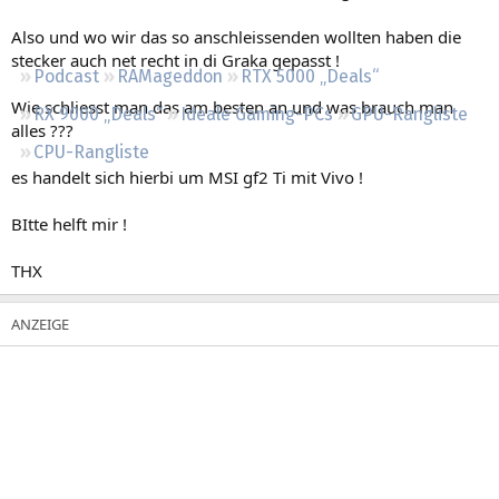
Regeln
Also und wo wir das so anschleissenden wollten haben die
stecker auch net recht in di Graka gepasst !
Podcast
RAMageddon
RTX 5000 „Deals“
Wie schliesst man das am besten an und was brauch man
RX 9000 „Deals“
Ideale Gaming-PCs
GPU-Rangliste
alles ???
CPU-Rangliste
es handelt sich hierbi um MSI gf2 Ti mit Vivo !
BItte helft mir !
THX