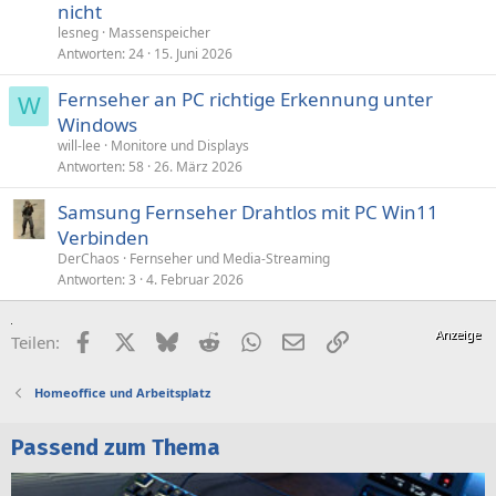
nicht
lesneg
Massenspeicher
Antworten
24
15. Juni 2026
Fernseher an PC richtige Erkennung unter
W
Windows
will-lee
Monitore und Displays
Antworten
58
26. März 2026
Samsung Fernseher Drahtlos mit PC Win11
Verbinden
DerChaos
Fernseher und Media-Streaming
Antworten
3
4. Februar 2026
Facebook
X (Twitter)
Bluesky
Reddit
WhatsApp
E-Mail
Link
Teilen:
Homeoffice und Arbeitsplatz
Passend zum Thema