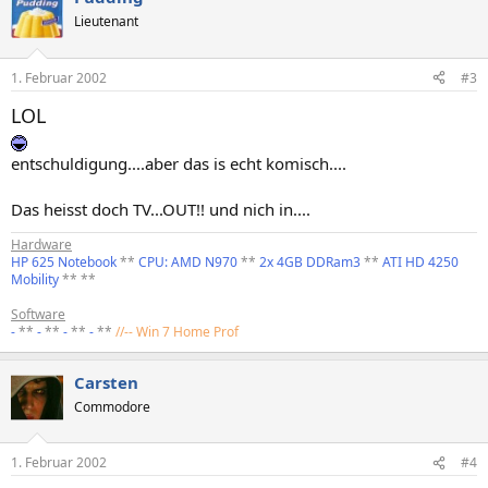
Lieutenant
1. Februar 2002
#3
LOL
entschuldigung....aber das is echt komisch....
Das heisst doch TV...OUT!! und nich in....
Hardware
HP 625 Notebook
**
CPU: AMD N970
**
2x 4GB DDRam3
**
ATI HD 4250
Mobility
** **
Software
-
**
-
**
-
**
-
**
//-- Win 7 Home Prof
Carsten
Commodore
1. Februar 2002
#4