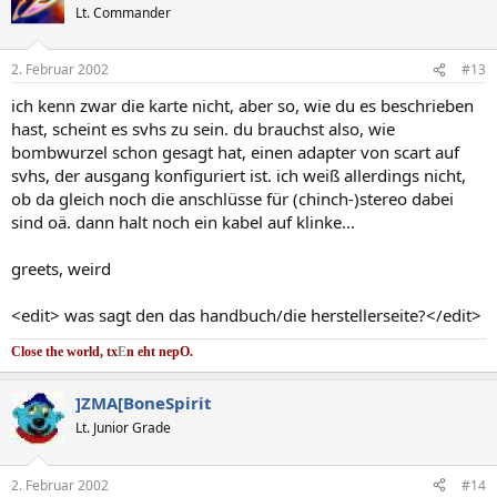
Lt. Commander
2. Februar 2002
#13
ich kenn zwar die karte nicht, aber so, wie du es beschrieben
hast, scheint es svhs zu sein. du brauchst also, wie
bombwurzel schon gesagt hat, einen adapter von scart auf
svhs, der ausgang konfiguriert ist. ich weiß allerdings nicht,
ob da gleich noch die anschlüsse für (chinch-)stereo dabei
sind oä. dann halt noch ein kabel auf klinke...
greets, weird
<edit> was sagt den das handbuch/die herstellerseite?</edit>
Close the world, tx
E
n eht nep
O.
]ZMA[BoneSpirit
Lt. Junior Grade
2. Februar 2002
#14