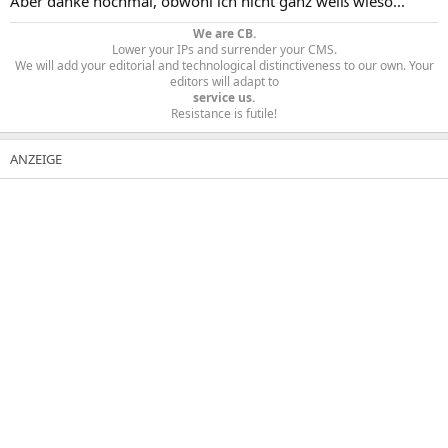
Aber danke nochmal, obwohl ich nicht ganz weiß wieso...
We are CB.
Lower your IPs and surrender your CMS.
We will add your editorial and technological distinctiveness to our own. Your
editors will adapt to
service us.
Resistance is futile!​