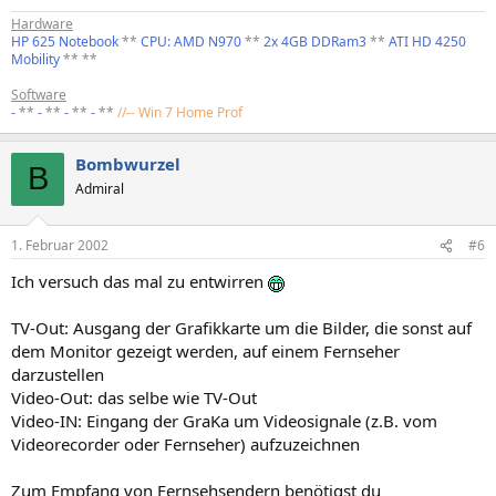
Hardware
HP 625 Notebook
**
CPU: AMD N970
**
2x 4GB DDRam3
**
ATI HD 4250
Mobility
** **
Software
-
**
-
**
-
**
-
**
//-- Win 7 Home Prof
Bombwurzel
B
Admiral
1. Februar 2002
#6
Ich versuch das mal zu entwirren
TV-Out: Ausgang der Grafikkarte um die Bilder, die sonst auf
dem Monitor gezeigt werden, auf einem Fernseher
darzustellen
Video-Out: das selbe wie TV-Out
Video-IN: Eingang der GraKa um Videosignale (z.B. vom
Videorecorder oder Fernseher) aufzuzeichnen
Zum Empfang von Fernsehsendern benötigst du