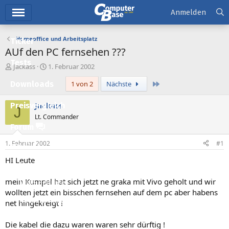
Hauptmenü
Anmelden
Homeoffice und Arbeitsplatz
Ticker
AUf den PC fernsehen ???
Tests
E
E
Jackass
1. Februar 2002
r
r
Letzte
Downloads
1 von 2
Nächste
s
s
t
t
e
e
Jackass
Preisvergleich
J
l
l
Lt. Commander
l
l
Forum
e
t
r
a
1. Februar 2002
#1
Aktuelles
m
HI Leute
Empfohlene Inhalte
mein Kumpel hat sich jetzt ne graka mit Vivo geholt und wir
Neue Beiträge
wollten jetzt ein bisschen fernsehen auf dem pc aber habens
Neueste Aktivitäten
net hingekreigt !
Leserartikel
Die kabel die dazu waren waren sehr dürftig !