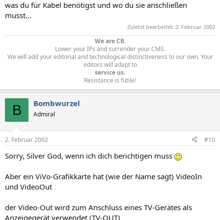
was du für Kabel benötigst und wo du sie anschließen
musst...
Zuletzt bearbeitet:
2. Februar 2002
We are CB.
Lower your IPs and surrender your CMS.
We will add your editorial and technological distinctiveness to our own. Your
editors will adapt to
service us.
Resistance is futile!​
Bombwurzel
B
Admiral
2. Februar 2002
#10
Sorry, Silver God, wenn ich dich berichtigen muss
Aber ein ViVo-Grafikkarte hat (wie der Name sagt) VideoIn
und VideoOut
der Video-Out wird zum Anschluss eines TV-Gerätes als
Anzeigegerät verwendet (TV-OUT)