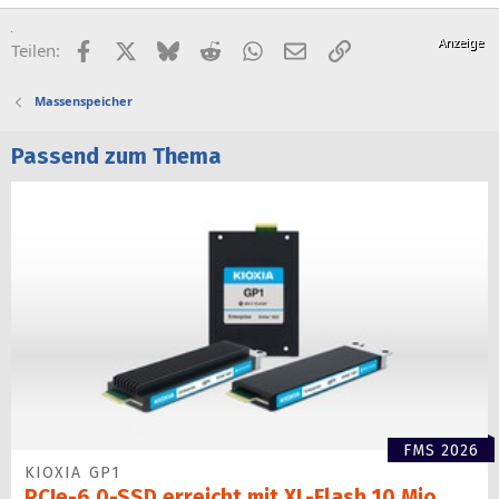
Facebook
X (Twitter)
Bluesky
Reddit
WhatsApp
E-Mail
Link
Teilen:
Massenspeicher
Passend zum Thema
FMS 2026
KIOXIA GP1
PCIe-6.0-SSD erreicht mit XL-Flash 10 Mio.