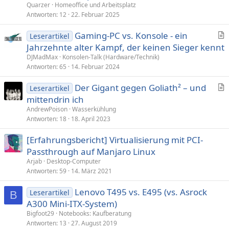
Quarzer
Homeoffice und Arbeitsplatz
Antworten
12
22. Februar 2025
Gaming-PC vs. Konsole - ein
Leserartikel
r
Jahrzehnte alter Kampf, der keinen Sieger kennt
t
DJMadMax
Konsolen-Talk (Hardware/Technik)
i
Antworten
65
14. Februar 2024
k
Der Gigant gegen Goliath² – und
e
Leserartikel
r
mittendrin ich
l
t
AndrewPoison
Wasserkühlung
i
Antworten
18
18. April 2023
k
[Erfahrungsbericht] Virtualisierung mit PCI-
e
Passthrough auf Manjaro Linux
l
Arjab
Desktop-Computer
Antworten
59
14. März 2021
Lenovo T495 vs. E495 (vs. Asrock
Leserartikel
B
A300 Mini-ITX-System)
Bigfoot29
Notebooks: Kaufberatung
Antworten
13
27. August 2019