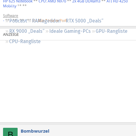
HP 625 Notebook
**
CPU: AMD N970
**
2x 4GB DDRam3
**
ATI HD 4250
Regeln
Mobility
** **
Software
-
**
-
**
-
**
-
**
//-- Win 7 Home Prof
Podcast
RAMageddon
RTX 5000 „Deals“
RX 9000 „Deals“
Ideale Gaming-PCs
GPU-Rangliste
CPU-Rangliste
Bombwurzel
B