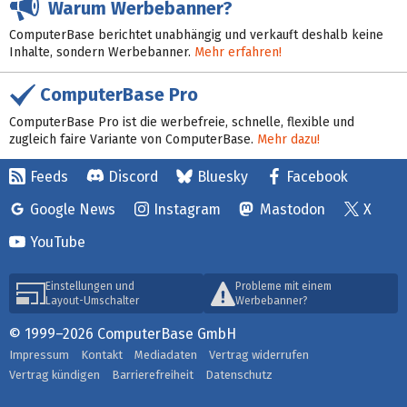
Warum Werbebanner?
ComputerBase berichtet unabhängig und verkauft deshalb keine
Inhalte, sondern Werbebanner.
Mehr erfahren!
ComputerBase Pro
ComputerBase Pro ist die werbefreie, schnelle, flexible und
zugleich faire Variante von ComputerBase.
Mehr dazu!
Feeds
Discord
Bluesky
Facebook
Google News
Instagram
Mastodon
X
YouTube
Einstellungen und
Probleme mit einem
Layout-Umschalter
Werbebanner?
© 1999–2026 ComputerBase GmbH
Impressum
Kontakt
Mediadaten
Vertrag widerrufen
Vertrag kündigen
Barrierefreiheit
Datenschutz