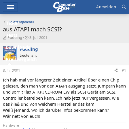
Hauptmenü
Anmelden
Massenspeicher
Ticker
aus ATAPI mach SCSI?
Tests
E
E
Pudding
3. Juli 2001
r
r
Downloads
s
s
Pudding
t
t
Lieutenant
e
e
Preisvergleich
l
l
l
l
3. Juli 2001
#1
Forum
e
t
r
a
Ich hab mal vor längerer Zeit einen Artikel über einen Chip
Aktuelles
m
gelesen, den man vor den ATAPI ausgang setzt, Jumpern kann
und somit das ATAPI CD-ROM LW als SCSI Gerät am SCSI
Empfohlene Inhalte
Controller betreiben kann. Ich hab jetzt nur vergessen, wie
Neue Beiträge
das hieß und von welchem Hersteller das kam.
Weiß jemand, wo ich darüber infos bekommen kann?
Neueste Aktivitäten
Wär nett von euch!
Leserartikel
Hardware