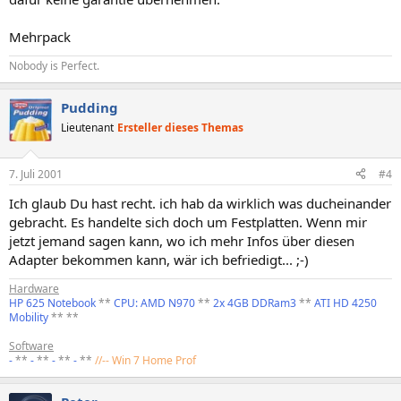
Mehrpack
Nobody is Perfect.
Pudding
Lieutenant
Ersteller dieses Themas
7. Juli 2001
#4
Ich glaub Du hast recht. ich hab da wirklich was ducheinander
gebracht. Es handelte sich doch um Festplatten. Wenn mir
jetzt jemand sagen kann, wo ich mehr Infos über diesen
Adapter bekommen kann, wär ich befriedigt... ;-)
Hardware
HP 625 Notebook
**
CPU: AMD N970
**
2x 4GB DDRam3
**
ATI HD 4250
Mobility
** **
Software
-
**
-
**
-
**
-
**
//-- Win 7 Home Prof