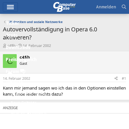
Hauptmenü
Anmelden
Webseiten und soziale Netzwerke
Ticker
Autovervollständigung in Opera 6.0
Tests
aktivieren?
E
E
c4$h
14. Februar 2002
Downloads
r
r
s
s
c4$h
C
Preisvergleich
t
t
Gast
e
e
l
l
Forum
l
l
14. Februar 2002
#1
e
t
Aktuelles
r
a
Kann mir jemand sagen wo ich das in den Optionen einstellen
m
Empfohlene Inhalte
kann, finde leider nichts dazu?
Neue Beiträge
Neueste Aktivitäten
Leserartikel