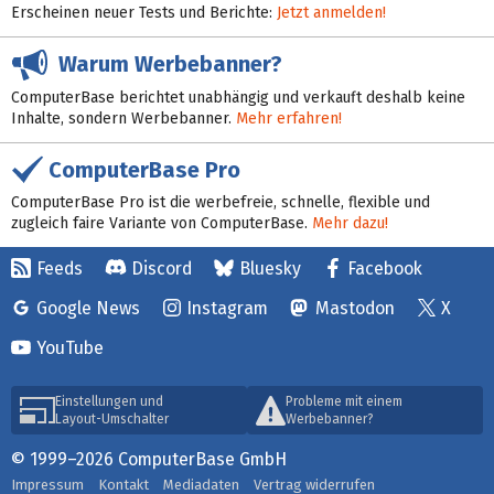
Erscheinen neuer Tests und Berichte:
Jetzt anmelden!
Warum Werbebanner?
ComputerBase berichtet unabhängig und verkauft deshalb keine
Inhalte, sondern Werbebanner.
Mehr erfahren!
ComputerBase Pro
ComputerBase Pro ist die werbefreie, schnelle, flexible und
zugleich faire Variante von ComputerBase.
Mehr dazu!
Feeds
Discord
Bluesky
Facebook
Google News
Instagram
Mastodon
X
YouTube
Einstellungen und
Probleme mit einem
Layout-Umschalter
Werbebanner?
© 1999–2026 ComputerBase GmbH
Impressum
Kontakt
Mediadaten
Vertrag widerrufen