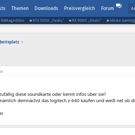
sts
Themen
Downloads
Preisvergleich
Forum
A
RAMageddon
RTX 5000 „Deals“
RX 9000 „Deals“
Ideale Gamin
beitsplatz
04
ufällig diese soundkarte oder kennt infos über sie?
nämlich demnächst das logitech z-640 kaufen und weiß net ob die
us