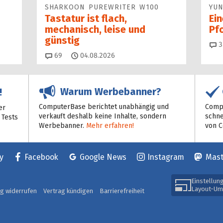
SHARKOON PUREWRITER W100
YUN
Tastatur ist flach,
Ei
mechanisch, leise und
Pf
günstig
3
Kommentare
69
04.08.2026
Warum Werbebanner?
!
ComputerBase berichtet unabhängig und
Compu
er
verkauft deshalb keine Inhalte, sondern
schne
 Tests
Werbebanner.
Mehr erfahren!
von 
y
Facebook
Google News
Instagram
Mas
Einstellun
Layout-Um
ag widerrufen
Vertrag kündigen
Barrierefreiheit