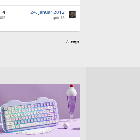
4
24. Januar 2012
602
gido18