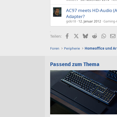
AC97 meets HD-Audio (AZ
Adapter?
gido18
12. Januar 2012
Gaming-A
Facebook
X (Twitter)
Bluesky
Reddit
What
Teilen:
Foren
Peripherie
Homeoffice und Ar
Passend zum Thema