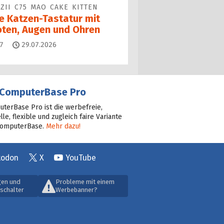
ZII C75 MAO CAKE KITTEN
ne Katzen-Tastatur mit
oten, Augen und Ohren
Kommentare
7
29.07.2026
ComputerBase Pro
terBase Pro ist die werbefreie,
lle, flexible und zugleich faire Variante
ComputerBase.
Mehr dazu!
todon
X
YouTube
gen und
Probleme mit einem
schalter
Werbebanner?