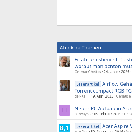
Ähnliche Themen
Erfahrungsbericht: Cust
worauf man achten mu
GermanGhettos
24. Januar 2026
Airflow Gehä
Leserartikel
Torrent compact RGB TG
der-Kalli
19. April 2023
Gehäuse 
Neuer PC Aufbau in Arbe
H
harway63
16. Februar 2019
Desk
Acer Aspire 
Leserartikel
MaxDev
30. November 2014
Not