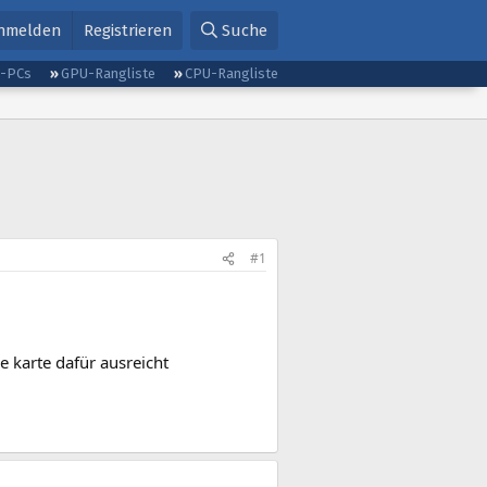
nmelden
Registrieren
Suche
g-PCs
GPU-Rangliste
CPU-Rangliste
#1
 karte dafür ausreicht