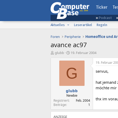
Ticker
Te
Podcast
Aktuelles
Leserartikel
Regeln
Foren
Peripherie
Homeoffice und Ar
avance ac97
E
E
glubb
19. Februar 2004
r
r
s
s
19. Februar 20
t
t
G
servus,
e
e
l
l
l
l
hat jemand z
e
t
möchte mir 
glubb
r
a
m
Newbie
thx im vora
Registriert
Feb. 2004
Beiträge
1