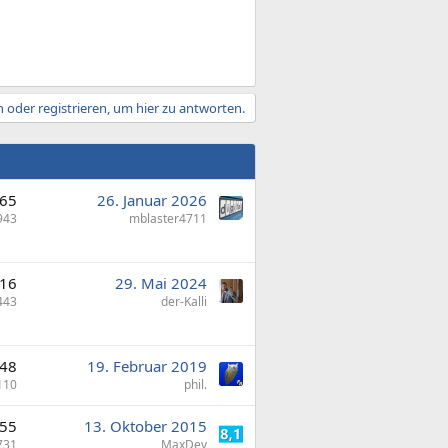
 oder registrieren, um hier zu antworten.
65
26. Januar 2026
943
mblaster4711
16
29. Mai 2024
443
der-Kalli
48
19. Februar 2019
110
phil.
55
13. Oktober 2015
731
MaxDev