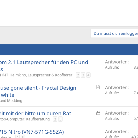
Du musst dich einloggen
om 2.1 Lautsprecher für den PC und
Antworten
Aufrufe
3.
ss
Hi-Fi, Heimkino, Lautsprecher & Kopfhörer
2
3
4
A
use gone silent - Fractal Design
Antworten
r
Aufrufe
7.
 white
t
und Modding
i
G
it mit der bitte um euren Rat
k
Antworten
e
Aufrufe
5.
e
top-Computer: Kaufberatung
2
3
s
l
V15 Nitro (VN7-571G-55ZA)
Antworten
p
Aufrufe
40.
ebooks
2
3