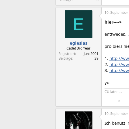
10. September
E
hier---->
enttweder....
eglesias
proibiers hie
Cadet 3rd Year
Registriert
Juni 2001
1.
http://ww
Beiträge
39
2.
http://w
3.
http://w
yo!
CU later ....
------------>
10. September
Ich benutz 