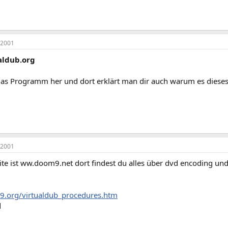
 2001
aldub.org
s Programm her und dort erklärt man dir auch warum es dieses
 2001
ite ist ww.doom9.net dort findest du alles über dvd encoding un
9.org/virtualdub_procedures.htm
d