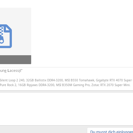
ufe: 689
un
e
L
acess
i
t”
Silent Loop 2 240, 32GB Ballistix DDR4-3200, MSI B550 Tomahawk, Gigabyte RTX 4070 Super
Pure Rock 2, 16GB Ripjaws DDR4-3200, MSI B350M Gaming Pro, Zotac RTX 2070 Super Mini.
Du musst dich einloggen