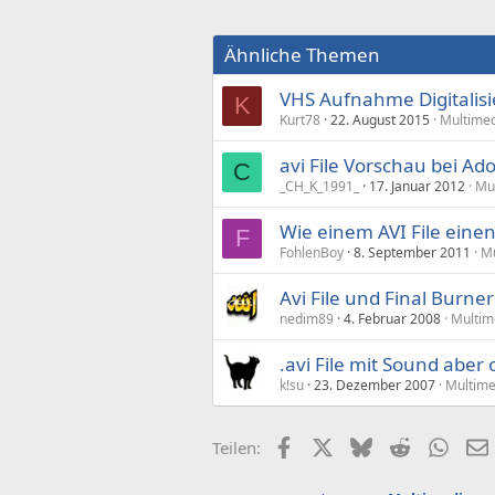
Ähnliche Themen
VHS Aufnahme Digitalisi
K
Kurt78
22. August 2015
Multime
avi File Vorschau bei Ad
C
_CH_K_1991_
17. Januar 2012
Mu
Wie einem AVI File einen
F
FohlenBoy
8. September 2011
Mu
Avi File und Final Burner
nedim89
4. Februar 2008
Multim
.avi File mit Sound aber 
k!su
23. Dezember 2007
Multime
Facebook
X (Twitter)
Bluesky
Reddit
What
Teilen: