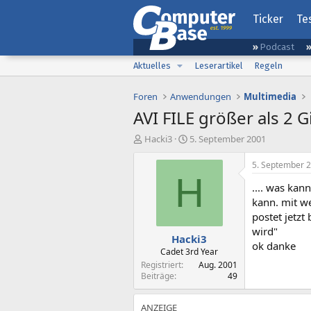
Ticker
Te
Podcast
Aktuelles
Leserartikel
Regeln
Foren
Anwendungen
Multimedia
AVI FILE größer als 2 Gig
E
E
Hacki3
5. September 2001
r
r
s
s
5. September 
t
t
H
.... was kan
e
e
l
l
kann. mit w
l
l
postet jetzt
e
t
wird"
Hacki3
r
a
ok danke
m
Cadet 3rd Year
Registriert
Aug. 2001
Beiträge
49