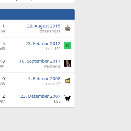
1
22. August 2015
169
cbtestarossa
5
23. Februar 2012
C
065
chrisu159
18
10. September 2011
981
Waldheinz
0
4. Februar 2008
835
nedim89
2
23. Dezember 2007
987
k!su