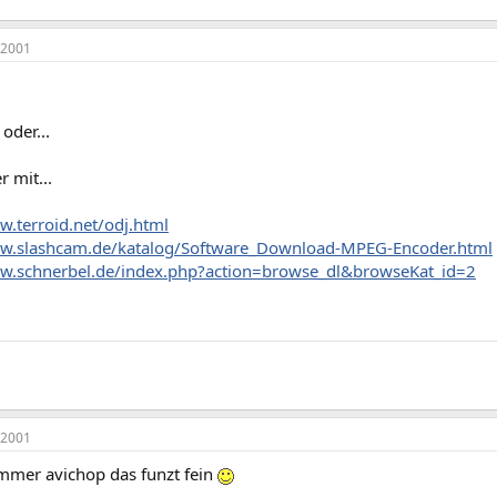
 2001
 oder...
r mit...
w.terroid.net/odj.html
ww.slashcam.de/katalog/Software_Download-MPEG-Encoder.html
ww.schnerbel.de/index.php?action=browse_dl&browseKat_id=2
 2001
immer avichop das funzt fein