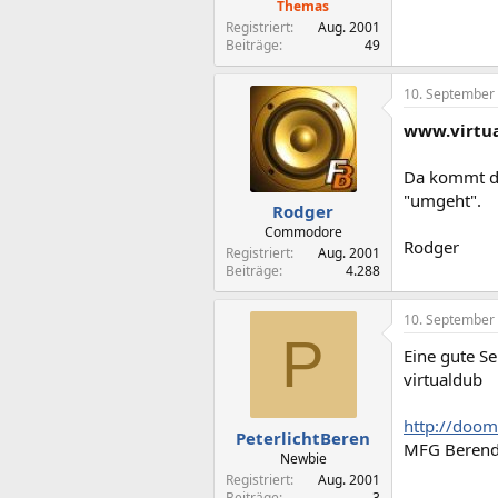
Themas
Registriert
Aug. 2001
Beiträge
49
10. September
www.virtu
Da kommt da
"umgeht".
Rodger
Commodore
Rodger
Registriert
Aug. 2001
Beiträge
4.288
10. September
P
Eine gute Se
virtualdub
http://doom
PeterlichtBeren
MFG Beren
Newbie
Registriert
Aug. 2001
Beiträge
3