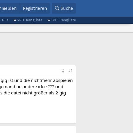
nmelden
Registrieren
Suche
g-PCs
GPU-Rangliste
CPU-Rangliste
#1
gig ist und die nichtmehr abspielen
 jemand ne andere idee ??? und
 die datei nicht größer als 2 gig