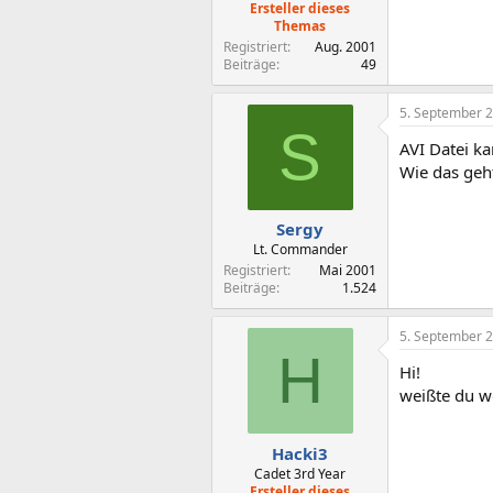
Ersteller dieses
Themas
Registriert
Aug. 2001
Beiträge
49
5. September 
S
AVI Datei ka
Wie das geht
Sergy
Lt. Commander
Registriert
Mai 2001
Beiträge
1.524
5. September 
H
Hi!
weißte du w
Hacki3
Cadet 3rd Year
Ersteller dieses