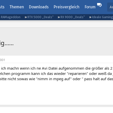
sts
Themen
Downloads
Preisvergleich
Forum
A
RAMageddon
RTX 5000 „Deals“
RX 9000 „Deals“
Ideale Gamin
......
2001
n ich machn wenn ich ne Avi Datei aufgenommen die größer als 2 
elchen programm kann ich das wieder "reparieren" oder weiß da
 bitte nicht sowas wie "nimm in mpeg auf" oder " pass halt auf dass