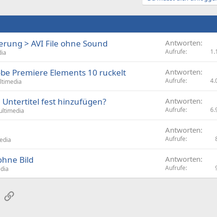
erung > AVI File ohne Sound
Antworten
Aufrufe
1.
dia
obe Premiere Elements 10 ruckelt
Antworten
Aufrufe
4.
ltimedia
 Untertitel fest hinzufügen?
Antworten
Aufrufe
6.
ltimedia
Antworten
Aufrufe
edia
ohne Bild
Antworten
Aufrufe
dia
sApp
E-Mail
Link