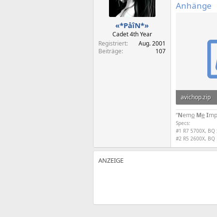
Anhänge
«*PåîN*»
Cadet 4th Year
Registriert
Aug. 2001
Beiträge
107
avichop.zip
8,3 KB · Aufr
“
N
em
o
M
e
I
mp
Specs:
#1 R7 5700X, BQ 
#2 R5 2600X, BQ 