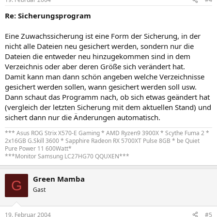
Re: Sicherungsprogram
Eine Zuwachssicherung ist eine Form der Sicherung, in der
nicht alle Dateien neu gesichert werden, sondern nur die
Dateien die entweder neu hinzugekommen sind in dem
Verzeichnis oder aber deren Größe sich verändert hat.
Damit kann man dann schön angeben welche Verzeichnisse
gesichert werden sollen, wann gesichert werden soll usw.
Dann schaut das Programm nach, ob sich etwas geändert hat
(vergleich der letzten Sicherung mit dem aktuellen Stand) und
sichert dann nur die Änderungen automatisch.
*** Asus ROG Strix X570-E Gaming * AMD Ryzen9 3900X * Scythe Fuma 2 *
2x16GB G.Skill 3600 * Sapphire Radeon RX 5700XT Pulse 8GB * be Quiet
Pure Power 11 600Watt*
***Monitor Samsung LC27HG70 QQUXEN***
Green Mamba
G
Gast
19. Februar 2004
#5