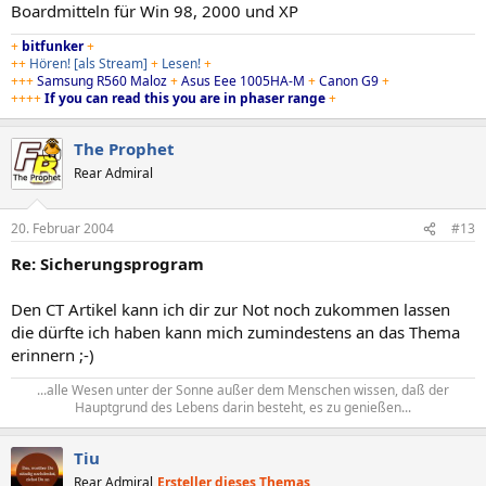
Boardmitteln für Win 98, 2000 und XP
+
bitfunker
+
++
Hören!
[als Stream]
+
Lesen!
+
+++
Samsung R560 Maloz
+
Asus Eee 1005HA-M
+
Canon G9
+
++++
If you can read this you are in phaser range
+
The Prophet
Rear Admiral
20. Februar 2004
#13
Re: Sicherungsprogram
Den CT Artikel kann ich dir zur Not noch zukommen lassen
die dürfte ich haben kann mich zumindestens an das Thema
erinnern ;-)
...alle Wesen unter der Sonne außer dem Menschen wissen, daß der
Hauptgrund des Lebens darin besteht, es zu genießen...​
Tiu
Rear Admiral
Ersteller dieses Themas