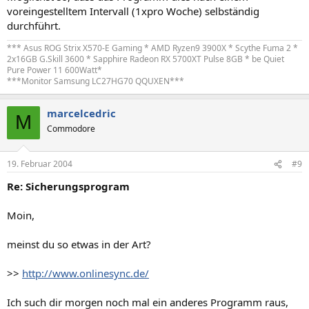
voreingestelltem Intervall (1xpro Woche) selbständig
durchführt.
*** Asus ROG Strix X570-E Gaming * AMD Ryzen9 3900X * Scythe Fuma 2 *
2x16GB G.Skill 3600 * Sapphire Radeon RX 5700XT Pulse 8GB * be Quiet
Pure Power 11 600Watt*
***Monitor Samsung LC27HG70 QQUXEN***
marcelcedric
M
Commodore
19. Februar 2004
#9
Re: Sicherungsprogram
Moin,
meinst du so etwas in der Art?
>>
http://www.onlinesync.de/
Ich such dir morgen noch mal ein anderes Programm raus,