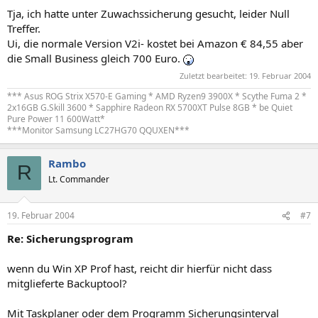
Tja, ich hatte unter Zuwachssicherung gesucht, leider Null
Treffer.
Ui, die normale Version V2i- kostet bei Amazon € 84,55 aber
die Small Business gleich 700 Euro.
Zuletzt bearbeitet:
19. Februar 2004
*** Asus ROG Strix X570-E Gaming * AMD Ryzen9 3900X * Scythe Fuma 2 *
2x16GB G.Skill 3600 * Sapphire Radeon RX 5700XT Pulse 8GB * be Quiet
Pure Power 11 600Watt*
***Monitor Samsung LC27HG70 QQUXEN***
Rambo
R
Lt. Commander
19. Februar 2004
#7
Re: Sicherungsprogram
wenn du Win XP Prof hast, reicht dir hierfür nicht dass
mitglieferte Backuptool?
Mit Taskplaner oder dem Programm Sicherungsinterval