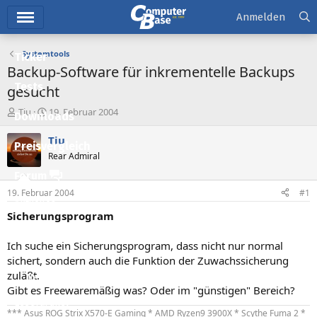
Hauptmenü
Anmelden
Systemtools
Ticker
Backup-Software für inkrementelle Backups
Tests
gesucht
E
E
Tiu
19. Februar 2004
Downloads
r
r
s
s
Tiu
Preisvergleich
t
t
Rear Admiral
e
e
l
l
Forum
l
l
19. Februar 2004
#1
e
t
Aktuelles
r
a
Sicherungsprogram
m
Empfohlene Inhalte
Ich suche ein Sicherungsprogram, dass nicht nur normal
Neue Beiträge
sichert, sondern auch die Funktion der Zuwachssicherung
zuläßt.
Neueste Aktivitäten
Gibt es Freewaremäßig was? Oder im "günstigen" Bereich?
Leserartikel
*** Asus ROG Strix X570-E Gaming * AMD Ryzen9 3900X * Scythe Fuma 2 *