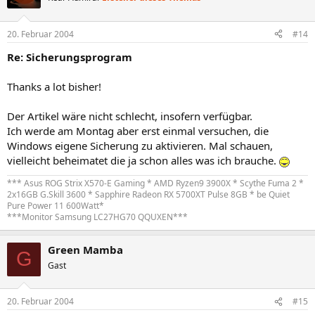
20. Februar 2004
#14
Re: Sicherungsprogram
Thanks a lot bisher!
Der Artikel wäre nicht schlecht, insofern verfügbar.
Ich werde am Montag aber erst einmal versuchen, die
Windows eigene Sicherung zu aktivieren. Mal schauen,
vielleicht beheimatet die ja schon alles was ich brauche.
*** Asus ROG Strix X570-E Gaming * AMD Ryzen9 3900X * Scythe Fuma 2 *
2x16GB G.Skill 3600 * Sapphire Radeon RX 5700XT Pulse 8GB * be Quiet
Pure Power 11 600Watt*
***Monitor Samsung LC27HG70 QQUXEN***
Green Mamba
G
Gast
20. Februar 2004
#15