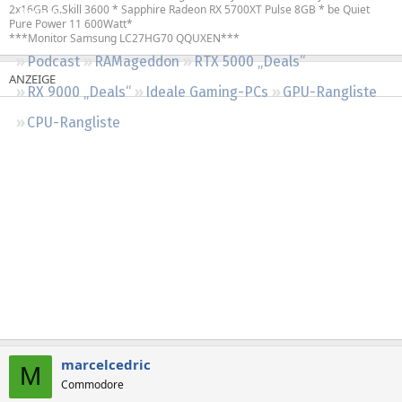
2x16GB G.Skill 3600 * Sapphire Radeon RX 5700XT Pulse 8GB * be Quiet
Regeln
Pure Power 11 600Watt*
***Monitor Samsung LC27HG70 QQUXEN***
Podcast
RAMageddon
RTX 5000 „Deals“
RX 9000 „Deals“
Ideale Gaming-PCs
GPU-Rangliste
CPU-Rangliste
marcelcedric
M
Commodore