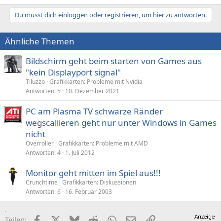
Du musst dich einloggen oder registrieren, um hier zu antworten.
Ähnliche Themen
Bildschirm geht beim starten von Games aus
"kein Displayport signal"
Tiluzzo
Grafikkarten: Probleme mit Nvidia
Antworten
5
10. Dezember 2021
PC am Plasma TV schwarze Ränder
wegscallieren geht nur unter Windows in Games
nicht
Overroller
Grafikkarten: Probleme mit AMD
Antworten
4
1. Juli 2012
Monitor geht mitten im Spiel aus!!!
Crunchtime
Grafikkarten: Diskussionen
Antworten
6
16. Februar 2003
Facebook
X (Twitter)
Bluesky
Reddit
WhatsApp
E-Mail
Link
Teilen: