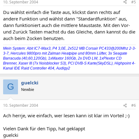
10. September 2004
#5
Du wählst einfach die Taste aus, klickst dann rechts auf
andere Funktion und wählst dann "Standardfunktion" aus,
dann funktioniert auch die mittlere Maustaste. Mit den Vor-
und Zurück Tasten machst du das Gleiche, dann kannst du die
auch beim Zocken benutzen.
Mein System: Abit IC7-Max3, P4 3,0E, 2x512 MB Corsair PC433@200Mhz 2-3-
3-7, Hercules 9800pro mit Zalman Heatpipe und 80mm Lüfter, 3x Seagate
Barracuda (40,60,120Gb), 1xMaxtor 160Gb, 2x DVD LW, 1xPlextor CD
Brenner, Xaser III (7x Noisblocker S3), PCI DVB-S Karte(SkyDSL), Highpoint 4-
Kanal IDE Raid Controller 404, Audigy2
guelcki
G
Newbie
10. September 2004
#6
Ach herrje, wie einfach, wer lesen kann ist klar im Vorteil ;-)
Vielen Dank für den Tipp, hat geklappt
guelcki