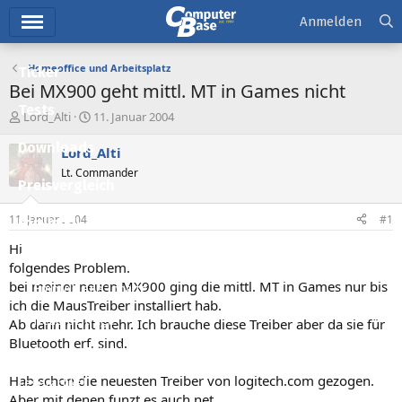
Hauptmenü
Anmelden
Homeoffice und Arbeitsplatz
Ticker
Bei MX900 geht mittl. MT in Games nicht
Tests
E
E
Lord_Alti
11. Januar 2004
r
r
Downloads
s
s
Lord_Alti
t
t
Lt. Commander
e
e
Preisvergleich
l
l
l
l
11. Januar 2004
#1
Forum
e
t
r
a
Hi
Aktuelles
m
folgendes Problem.
bei meiner neuen MX900 ging die mittl. MT in Games nur bis
Empfohlene Inhalte
ich die MausTreiber installiert hab.
Neue Beiträge
Ab dann nicht mehr. Ich brauche diese Treiber aber da sie für
Bluetooth erf. sind.
Neueste Aktivitäten
Hab schon die neuesten Treiber von logitech.com gezogen.
Leserartikel
Aber mit denen funzt es auch net.