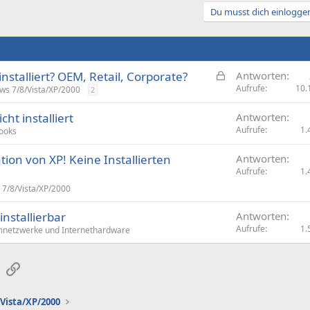
Du musst dich einloggen
G
nstalliert? OEM, Retail, Corporate?
Antworten
e
Aufrufe
10.
ws 7/8/Vista/XP/2000
2
s
ht installiert
Antworten
p
Aufrufe
1.
ooks
e
r
tion von XP! Keine Installierten
Antworten
r
Aufrufe
1.
t
7/8/Vista/XP/2000
installierbar
Antworten
Aufrufe
1.
netzwerke und Internethardware
sApp
E-Mail
Link
Vista/XP/2000