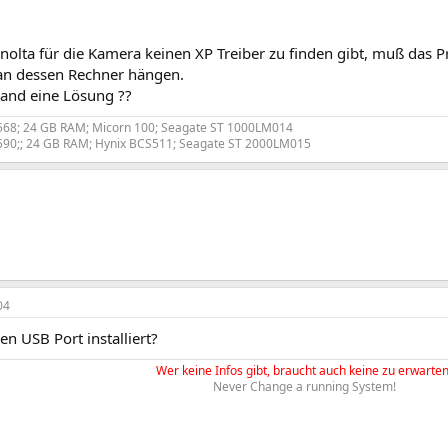
nolta für die Kamera keinen XP Treiber zu finden gibt, muß das 
 an dessen Rechner hängen.
mand eine Lösung ??
568; 24 GB RAM; Micorn 100; Seagate ST 1000LM014
590;; 24 GB RAM; Hynix BCS511; Seagate ST 2000LM015
04
den USB Port installiert?
Wer keine Infos gibt, braucht auch keine zu erwarten
Never Change a running System!