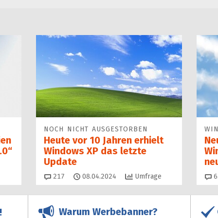
NOCH NICHT AUSGESTORBEN
WI
ien
Heute vor 10 Jahren erhielt
Ne
.0“
Windows XP das letzte
Wi
Update
ne
Kommentare
217
08.04.2024
Umfrage
6
Warum Werbebanner?
!