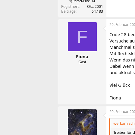
🎅Rätsel-Elite ’14
Registriert
Okt. 2001
Beiträge
64.183
29. Februar 20
F
Code 28 bede
Versuche au
Manchmal si
Mit Rechtskl
Fiona
Wenn das nic
Gast
Dabei wenn 
und aktualis
Viel Glück
Fiona
29. Februar 20
werkam schr
Treiber für 