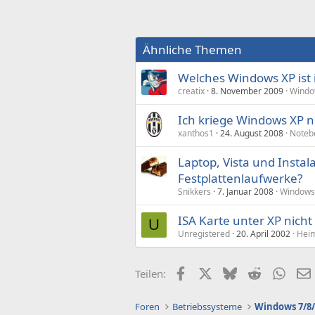
Ähnliche Themen
Welches Windows XP ist i
creatix
8. November 2009
Windo
Ich kriege Windows XP nic
xanthos1
24. August 2008
Noteb
Laptop, Vista und Instala
Festplattenlaufwerke?
Snikkers
7. Januar 2008
Windows 
ISA Karte unter XP nicht 
U
Unregistered
20. April 2002
Heim
Facebook
X (Twitter)
Bluesky
Reddit
What
Teilen:
Foren
Betriebssysteme
Windows 7/8/