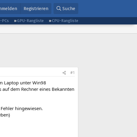
nmelden
Registrieren
Suche
g-PCs
GPU-Rangliste
CPU-Rangliste
#1
em Laptop unter Win98
es auf dem Rechner eines Bekannten
n Fehler hingewiesen.
eben)