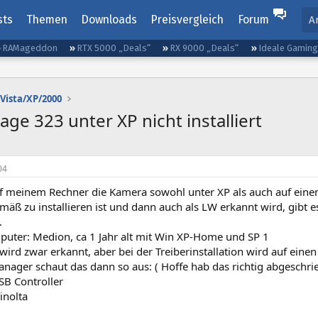
sts
Themen
Downloads
Preisvergleich
Forum
A
RAMageddon
RTX 5000 „Deals“
RX 9000 „Deals“
Ideale Gamin
Vista/XP/2000
 323 unter XP nicht installiert
04
 meinem Rechner die Kamera sowohl unter XP als auch auf ein
äß zu installieren ist und dann auch als LW erkannt wird, gibt 
.
uter: Medion, ca 1 Jahr alt mit Win XP-Home und SP 1
ird zwar erkannt, aber bei der Treiberinstallation wird auf eine
nager schaut das dann so aus: ( Hoffe hab das richtig abgeschri
SB Controller
inolta