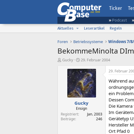
Ticker
Te
Podcast
Aktuelles
Leserartikel
Regeln
Foren
Betriebssysteme
Windows 7/8/
BekommeMinolta DImage
E
E
Gucky
29. Februar 2004
r
r
s
s
29. Februar 20
t
t
Während auf
e
e
l
l
ordnungsgem
l
l
ein Problem
e
t
Dessen Comp
Gucky
r
a
Die Kamera w
m
Ensign
Im Gerätema
Registriert
Jan. 2003
Gerätetyp U
Beiträge
246
Hersteller M
Ort Pfad 0