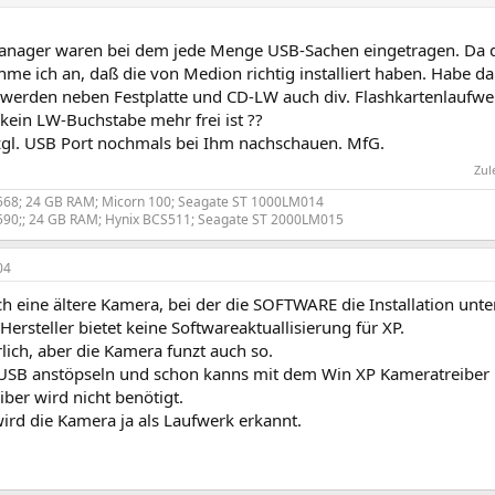
nager waren bei dem jede Menge USB-Sachen eingetragen. Da der
hme ich an, daß die von Medion richtig installiert haben. Habe d
 werden neben Festplatte und CD-LW auch div. Flashkartenlaufwe
 kein LW-Buchstabe mehr frei ist ??
gl. USB Port nochmals bei Ihm nachschauen. MfG.
Zul
568; 24 GB RAM; Micorn 100; Seagate ST 1000LM014
590;; 24 GB RAM; Hynix BCS511; Seagate ST 2000LM015
04
h eine ältere Kamera, bei der die SOFTWARE die Installation unte
Hersteller bietet keine Softwareaktuallisierung für XP.
rlich, aber die Kamera funzt auch so.
 USB anstöpseln und schon kanns mit dem Win XP Kameratreiber 
eiber wird nicht benötigt.
rd die Kamera ja als Laufwerk erkannt.