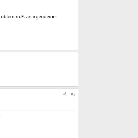
Problem m.E. an irgendeiner
#2
.