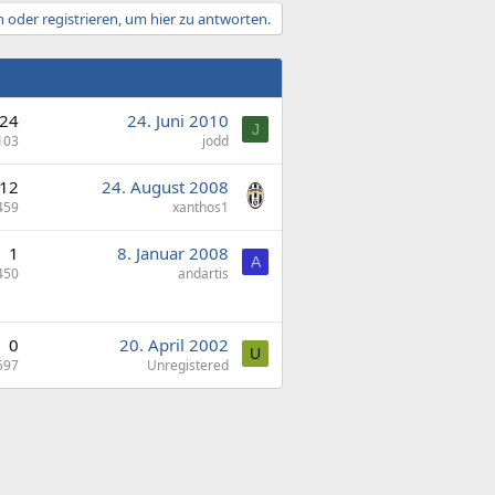
 oder registrieren, um hier zu antworten.
24
24. Juni 2010
J
103
jodd
12
24. August 2008
459
xanthos1
1
8. Januar 2008
A
450
andartis
0
20. April 2002
U
597
Unregistered