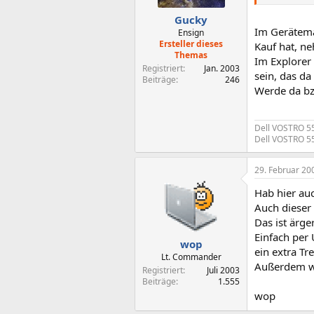
Gucky
Im Gerätema
Ensign
Ersteller dieses
Kauf hat, ne
Themas
Im Explorer
Registriert
Jan. 2003
sein, das da
Beiträge
246
Werde da bz
Dell VOSTRO 5
Dell VOSTRO 5
29. Februar 20
Hab hier auc
Auch dieser 
Das ist ärge
Einfach per
wop
ein extra Tr
Lt. Commander
Außerdem wi
Registriert
Juli 2003
Beiträge
1.555
wop