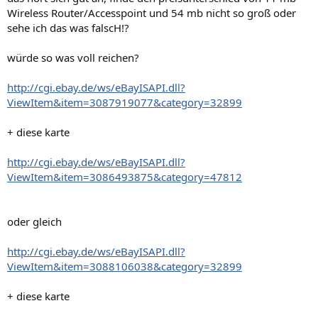
Wireless Router/Accesspoint und 54 mb nicht so groß oder
sehe ich das was falscH!?
würde so was voll reichen?
http://cgi.ebay.de/ws/eBayISAPI.dll?
ViewItem&item=3087919077&category=32899
+ diese karte
http://cgi.ebay.de/ws/eBayISAPI.dll?
ViewItem&item=3086493875&category=47812
oder gleich
http://cgi.ebay.de/ws/eBayISAPI.dll?
ViewItem&item=3088106038&category=32899
+ diese karte