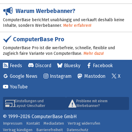
Warum Werbebanner?
ComputerBase berichtet unabhängig und verkauft deshalb keine
Inhalte, sondern Werbebanner.
Mehr erfahren!
ComputerBase Pro
ComputerBase Pro ist die werbefreie, schnelle, flexible und
zugleich faire Variante von ComputerBase.
Mehr dazu!
Feeds
Discord
Bluesky
Facebook
Google News
Instagram
Mastodon
X
YouTube
Einstellungen und
Probleme mit einem
Layout-Umschalter
Werbebanner?
© 1999–2026 ComputerBase GmbH
Impressum
Kontakt
Mediadaten
Vertrag widerrufen
Vertrag kündigen
Barrierefreiheit
Datenschutz