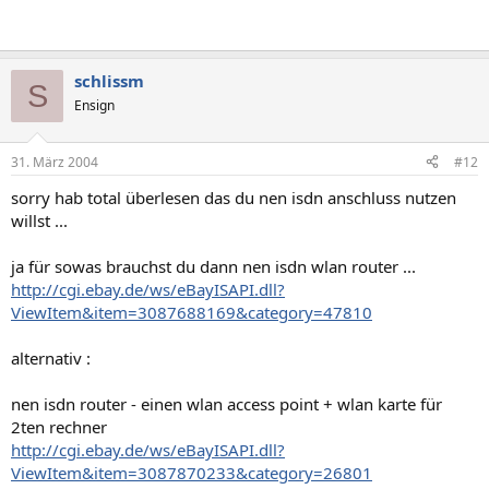
schlissm
S
Ensign
31. März 2004
#12
sorry hab total überlesen das du nen isdn anschluss nutzen
willst ...
ja für sowas brauchst du dann nen isdn wlan router ...
http://cgi.ebay.de/ws/eBayISAPI.dll?
ViewItem&item=3087688169&category=47810
alternativ :
nen isdn router - einen wlan access point + wlan karte für
2ten rechner
http://cgi.ebay.de/ws/eBayISAPI.dll?
ViewItem&item=3087870233&category=26801