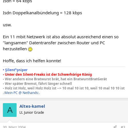
Isdn = 64 kbps
Isdn Doppelkanalbündelung = 128 kbps
usw.
Ein 11 mbit Netzwerk ist also absolut ausreichend einen so
"langsamen" Datentransfer zwischen Router und PC
herzustellen
Hoffe, dass ich helfen konnte!
• Şilent³şniper
◦ Unter den Silent-Freaks ist der Schwerhörige König
◦ Wer andern eine Bratwurst brät, hat ein BratwurstBratGerät
◦ Wer später Bremst, fährt länger schnell
◦ Holz ist Holz, weil Holz Holz ist --> 10 mal 10 ist 10, weil 10 mal 10 10 ist
.:Mein PC @ Nethands:.
Altes-kamel
A
Lt. Junior Grade
30. März 2004
#3