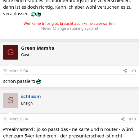
Bitte einen Mod es ins Kaufberatungsforum zu verschieben,
dann ist es doch richtig. Kann ich aber wohl versuchen es zu
veranlassen.
Wer keine Infos gibt, braucht auch keine zu erwarten.
Never Change a running System!
Green Mamba
G
Gast
30. März 2004
#9
schon passiert!
schlissm
S
Ensign
30. März 2004
#10
@realmasterd : jo so passt das - ne karte und n router - würd
eher zum 54er tendieren - der preisunterschied ist nicht