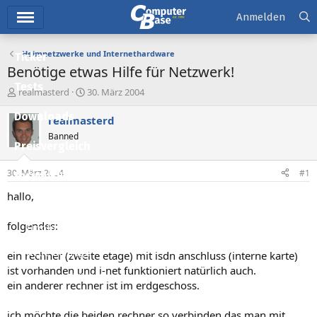
Hauptmenü
Anmelden
Heimnetzwerke und Internethardware
Ticker
Benötige etwas Hilfe für Netzwerk!
Tests
E
E
realmasterd
30. März 2004
r
r
Downloads
s
s
realmasterd
t
t
Banned
e
e
Preisvergleich
l
l
l
l
30. März 2004
#1
Forum
e
t
r
a
hallo,
Aktuelles
m
folgendes:
Empfohlene Inhalte
Neue Beiträge
ein rechner (zweite etage) mit isdn anschluss (interne karte)
ist vorhanden und i-net funktioniert natürlich auch.
Neueste Aktivitäten
ein anderer rechner ist im erdgeschoss.
Leserartikel
ich möchte die beiden rechner so verbinden das man mit