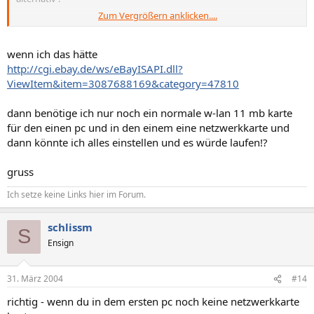
Zum Vergrößern anklicken....
nen isdn router - einen wlan access point + wlan karte für 2ten
rechner
http://cgi.ebay.de/ws/eBayISAPI.dll?
wenn ich das hätte
ViewItem&item=3087870233&category=26801
http://cgi.ebay.de/ws/eBayISAPI.dll?
http://cgi.ebay.de/ws/eBayISAPI.dll?
ViewItem&item=3087688169&category=47810
ViewItem&item=3087646004&category=26801
http://cgi.ebay.de/ws/eBayISAPI.dll?
dann benötige ich nur noch ein normale w-lan 11 mb karte
ViewItem&item=3088564628&category=47810
für den einen pc und in den einem eine netzwerkkarte und
dann könnte ich alles einstellen und es würde laufen!?
gruss
Ich setze keine Links hier im Forum.
schlissm
S
Ensign
31. März 2004
#14
richtig - wenn du in dem ersten pc noch keine netzwerkkarte