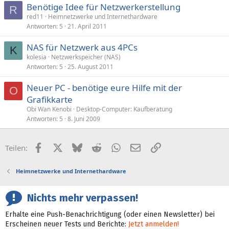
Benötige Idee für Netzwerkerstellung
R
red11
Heimnetzwerke und Internethardware
Antworten
5
21. April 2011
NAS für Netzwerk aus 4PCs
K
kolesia
Netzwerkspeicher (NAS)
Antworten
5
25. August 2011
Neuer PC - benötige eure Hilfe mit der
O
Grafikkarte
Obi Wan Kenobi
Desktop-Computer: Kaufberatung
Antworten
5
8. Juni 2009
Facebook
X (Twitter)
Bluesky
Reddit
WhatsApp
E-Mail
Link
Teilen:
Heimnetzwerke und Internethardware
Nichts mehr verpassen!
Erhalte eine Push-Benachrichtigung (oder einen Newsletter) bei
Erscheinen neuer Tests und Berichte:
Jetzt anmelden!