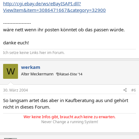
http://cgi.ebay.de/ws/eBayISAPI.dll?
ViewItem&item=3086471667&category=32900
------------------
wäre nett wenn ihr posten könntet ob das passen würde.
danke euch!
Ich setze keine Links hier im Forum.
werkam
W
Alter Meckermann
🎅Rätsel-Elite ’14
30. März 2004
#6
So langsam artet das aber in Kaufberatung aus und gehört
nicht in dieses Forum.
Wer keine Infos gibt, braucht auch keine zu erwarten.
Never Change a running System!