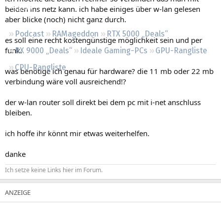
Regeln
beiden ins netz kann. ich habe einiges über w-lan gelesen
aber blicke (noch) nicht ganz durch.
Podcast
RAMageddon
RTX 5000 „Deals“
es soll eine recht kostengünstige möglichkeit sein und per
funk.
RX 9000 „Deals“
Ideale Gaming-PCs
GPU-Rangliste
CPU-Rangliste
was benötige ich genau für hardware? die 11 mb oder 22 mb
verbindung wäre voll ausreichend!?
der w-lan router soll direkt bei dem pc mit i-net anschluss
bleiben.
ich hoffe ihr könnt mir etwas weiterhelfen.
danke
Ich setze keine Links hier im Forum.