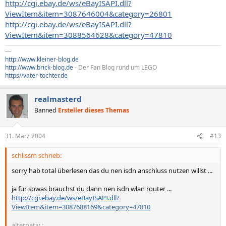
http://cgi.ebay.de/ws/eBayISAPI.dll?
ViewItem&item=3087646004&category=26801
http://cgi.ebay.de/ws/eBayISAPI.dll?
ViewItem&item=3088564628&category=47810
---
http://www.kleiner-blog.de
http://www.brick-blog.de
- Der Fan Blog rund um LEGO
https//vater-tochter.de
realmasterd
Banned
Ersteller dieses Themas
31. März 2004
#13
schlissm schrieb:
sorry hab total überlesen das du nen isdn anschluss nutzen willst ...
ja für sowas brauchst du dann nen isdn wlan router ...
http://cgi.ebay.de/ws/eBayISAPI.dll?
ViewItem&item=3087688169&category=47810
alternativ :