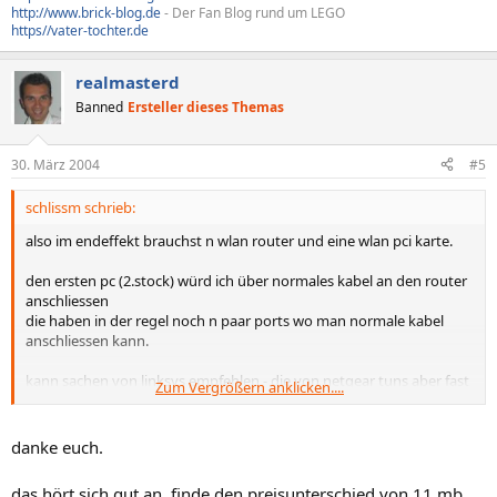
http://www.brick-blog.de
- Der Fan Blog rund um LEGO
https//vater-tochter.de
realmasterd
Banned
Ersteller dieses Themas
30. März 2004
#5
schlissm schrieb:
also im endeffekt brauchst n wlan router und eine wlan pci karte.
den ersten pc (2.stock) würd ich über normales kabel an den router
anschliessen
die haben in der regel noch n paar ports wo man normale kabel
anschliessen kann.
kann sachen von linksys empfehlen - die von netgear tuns aber fast
Zum Vergrößern anklicken....
genau so gut
danke euch.
das hört sich gut an, finde den preisunterschied von 11 mb