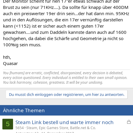
Der Monitor scheint für nen 17"er etwas schwach auf der
AMD Athlon XP 1800+ Tray 1 Stück 399.90
Brust zu sein (nur 71KHz....). Da sollte für knapp über 400DM
Apacer DDR-DIMM 256MB, PC-2100 1 Stück 104.90
auch ein preiswerter 19er drin sein...der hat dann min. 95KHz
JNC Midi-Tower, 300Watt, ATX 1 Stück 69.90
und in den Auflösungen, die ein 17er vernünftig darstellen
kann (<1152) ist er sicher auch einem guten 17er
gewachsen....und zum Daddeln kannste dann auch auf 1600
hochgehen, da dabei die Schärfe und Geometrie ja nicht so
100%ig sein muss.
hth,
Quasar
You [humans] are erratic, conflicted, disorganized, every decision is debated,
every action questioned. Every individual is entitled to their own small opinion.
You lack harmony, cohesion, greatness. It will be your undoing.
Du musst dich einloggen oder registrieren, um hier zu antworten.
Ähnliche Themen
Steam Link bestell und warte immer noch
5
e
5654
Steam, Epic Games Store, Battle.net & Co.