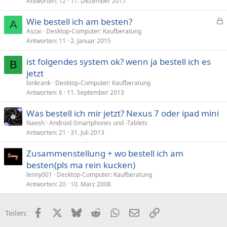
Antworten
12
11. Dezember 2017
s
p
Wie bestell ich am besten?
e
A
e
Aszai
Desktop-Computer: Kaufberatung
r
Antworten
11
2. Januar 2015
s
r
p
t
ist folgendes system ok? wenn ja bestell ich es
e
B
jetzt
r
binkrank
Desktop-Computer: Kaufberatung
r
Antworten
6
11. September 2013
t
Was bestell ich mir jetzt? Nexus 7 oder ipad mini
Naesh
Android-Smartphones und -Tablets
Antworten
21
31. Juli 2013
Zusammenstellung + wo bestell ich am
besten(pls ma rein kucken)
lenny001
Desktop-Computer: Kaufberatung
Antworten
20
10. März 2008
Facebook
X (Twitter)
Bluesky
Reddit
WhatsApp
E-Mail
Link
Teilen: