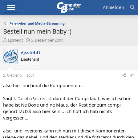
Hauptmenü
Anmelden
Fernseher und Media-Streaming
Ticker
Bestell nun mein Baby :)
Tests
E
E
Ejssfeldt
5. Dezember 2001
r
r
Downloads
s
s
Ejssfeldt
t
t
Lieutenant
e
e
Preisvergleich
l
l
l
l
5. Dezember 2001
#1
Forum
e
t
r
a
also hier nochmal die Komponenten...
Aktuelles
m
Sagt bitte ob das reicht damit der Compi läuft, was ich schon
Empfohlene Inhalte
habe ist Ne Boxe und ne Maus, der Rest der zum compi
Neue Beiträge
gehört MUSS also hier sein... ich hoff ich hab nichts
vergessen...
Neueste Aktivitäten
also, und zweitens kann ich nun mit diesen Komponenten
Leserartikel
(siehe das Kabel, und den stecker und die fritzcard) durch den