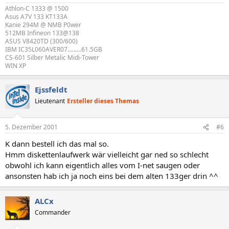
Athlon-C 1333 @ 1500
Asus A7V 133 KT133A
Kanie 294M @ NMB P0wer
512MB Infineon 133@138
ASUS V8420TD (300/600)
IBM IC35L060AVER07.........61.5GB
CS-601 Silber Metalic Midi-Tower
WIN XP
Ejssfeldt
Lieutenant
Ersteller dieses Themas
5. Dezember 2001
#6
K dann bestell ich das mal so.
Hmm diskettenlaufwerk wär vielleicht gar ned so schlecht
obwohl ich kann eigentlich alles vom I-net saugen oder
ansonsten hab ich ja noch eins bei dem alten 133ger drin ^^
ALCx
Commander