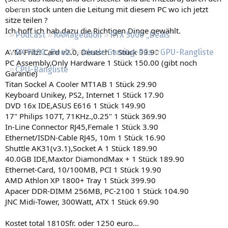
Regeln
oberen stock unten die Leitung mit diesem PC wo ich jetzt
sitze teilen ?
Ich hoff ich hab dazu die Richtigen Dinge gewählt.
Podcast
RAMageddon
RTX 5000 „Deals“
AVM-Fritz! Card v2.0, Deutsch 1 Stück 99.90
RX 9000 „Deals“
Ideale Gaming-PCs
GPU-Rangliste
PC Assembly,Only Hardware 1 Stück 150.00 (gibt noch
CPU-Rangliste
Garantie)
Titan Sockel A Cooler MT1AB 1 Stück 29.90
Keyboard Unikey, PS2, Internet 1 Stück 17.90
DVD 16x IDE,ASUS E616 1 Stück 149.90
17" Philips 107T, 71KHz.,0.25" 1 Stück 369.90
In-Line Connector RJ45,Female 1 Stück 3.90
Ethernet/ISDN-Cable RJ45, 10m 1 Stück 16.90
Shuttle AK31(v3.1),Socket A 1 Stück 189.90
40.0GB IDE,Maxtor DiamondMax + 1 Stück 189.90
Ethernet-Card, 10/100MB, PCI 1 Stück 19.90
AMD Athlon XP 1800+ Tray 1 Stück 399.90
Apacer DDR-DIMM 256MB, PC-2100 1 Stück 104.90
JNC Midi-Tower, 300Watt, ATX 1 Stück 69.90
Kostet total 1810Sfr. oder 1250 euro...