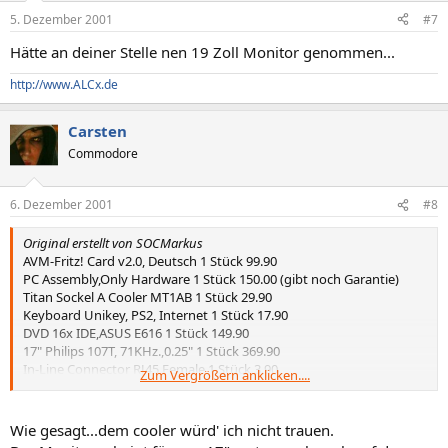
5. Dezember 2001
#7
Hätte an deiner Stelle nen 19 Zoll Monitor genommen...
http://www.ALCx.de
Carsten
Commodore
6. Dezember 2001
#8
Original erstellt von SOCMarkus
AVM-Fritz! Card v2.0, Deutsch 1 Stück 99.90
PC Assembly,Only Hardware 1 Stück 150.00 (gibt noch Garantie)
Titan Sockel A Cooler MT1AB 1 Stück 29.90
Keyboard Unikey, PS2, Internet 1 Stück 17.90
DVD 16x IDE,ASUS E616 1 Stück 149.90
17" Philips 107T, 71KHz.,0.25" 1 Stück 369.90
In-Line Connector RJ45,Female 1 Stück 3.90
Zum Vergrößern anklicken....
Ethernet/ISDN-Cable RJ45, 10m 1 Stück 16.90
Shuttle AK31(v3.1),Socket A 1 Stück 189.90
40.0GB IDE,Maxtor DiamondMax + 1 Stück 189.90
Wie gesagt...dem cooler würd' ich nicht trauen.
Ethernet-Card, 10/100MB, PCI 1 Stück 19.90