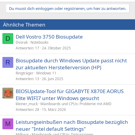
Du musst dich einloggen oder registrieren, um hier zu antworten.
Ähnliche Themen
Dell Vostro 3750 Biosupdate
D
Dvorak
Notebooks
Antworten
17
24. Oktober 2025
Biosupdate durch Windows Update passt nicht
R
zur aktuellen Herstellerversion (HP)
Ringträger
Windows 11
Antworten
13
26. Juni 2025
BIOSUpdate-Tool für GIGABYTE X870E AORUS
Elite WIFI7 unter Windows gesucht
kleiner_muck
Mainboards und CPUs: Probleme mit AMD
Antworten
28
15. März 2026
Leistungseinbußen nach Biosupdate bezüglich
M
neuer "Intel default Settings"
Milhaus
Mainboards und CPUs: Diskussionen