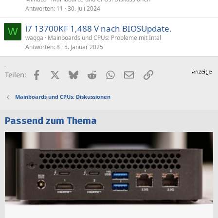
Antworten
11
30. Juli 2024
i7 13700KF 1,488 V nach BIOSUpdate.
W
wagga
Mainboards und CPUs: Probleme mit Intel
Antworten
8
5. Januar 2025
Facebook
X (Twitter)
Bluesky
Reddit
WhatsApp
E-Mail
Link
Teilen:
Mainboards und CPUs: Diskussionen
Passend zum Thema