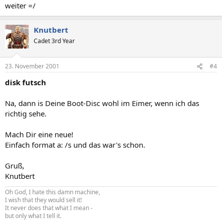
weiter =/
Knutbert
Cadet 3rd Year
23. November 2001
#4
disk futsch
Na, dann is Deine Boot-Disc wohl im Eimer, wenn ich das
richtig sehe.
Mach Dir eine neue!
Einfach format a: /s und das war's schon.
Gruß,
Knutbert
Oh God, I hate this damn machine,
I wish that they would sell it!
It never does that what I mean -
but only what I tell it.