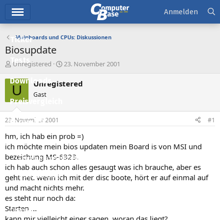
Hauptmenü
Anmelden
Mainboards und CPUs: Diskussionen
Ticker
Biosupdate
Tests
E
E
Unregistered
23. November 2001
r
r
Downloads
s
s
Unregistered
U
t
t
Gast
e
e
Preisvergleich
l
l
l
l
23. November 2001
#1
Forum
e
t
r
a
hm, ich hab ein prob =)
Aktuelles
m
ich möchte mein bios updaten mein Board is von MSI und
bezeichung MS-6323.
Empfohlene Inhalte
ich hab auch schon alles gesaugt was ich brauche, aber es
Neue Beiträge
geht net. wenn ich mit der disc boote, hört er auf einmal auf
und macht nichts mehr.
Neueste Aktivitäten
es steht nur noch da:
Starten ...
Leserartikel
kann mir vielleicht einer sagen, woran das liegt?