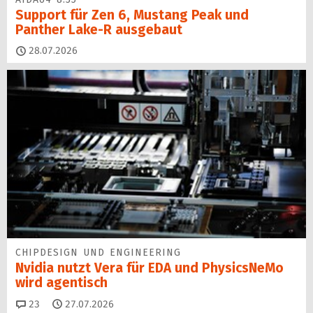
Support für Zen 6, Mustang Peak und
Panther Lake-R ausgebaut
28.07.2026
CHIPDESIGN UND ENGINEERING
Nvidia nutzt Vera für EDA und PhysicsNeMo
wird agentisch
Kommentare
23
27.07.2026