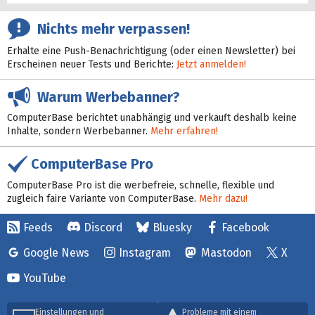
Nichts mehr verpassen!
Erhalte eine Push-Benachrichtigung (oder einen Newsletter) bei
Erscheinen neuer Tests und Berichte:
Jetzt anmelden!
Warum Werbebanner?
ComputerBase berichtet unabhängig und verkauft deshalb keine
Inhalte, sondern Werbebanner.
Mehr erfahren!
ComputerBase Pro
ComputerBase Pro ist die werbefreie, schnelle, flexible und
zugleich faire Variante von ComputerBase.
Mehr dazu!
Feeds
Discord
Bluesky
Facebook
Google News
Instagram
Mastodon
X
YouTube
Einstellungen und
Probleme mit einem