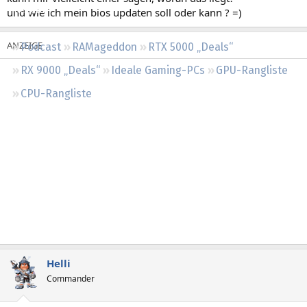
Regeln
und wie ich mein bios updaten soll oder kann ? =)
Podcast
RAMageddon
RTX 5000 „Deals“
RX 9000 „Deals“
Ideale Gaming-PCs
GPU-Rangliste
CPU-Rangliste
Helli
Commander