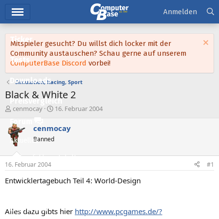
Hauptmenü
Anmelden
Ticker
Mitspieler gesucht? Du willst dich locker mit der
Community austauschen? Schau gerne auf unserem
Tests
ComputerBase Discord
vorbei!
Downloads
Simulation, Racing, Sport
Black & White 2
Preisvergleich
E
E
cenmocay
16. Februar 2004
r
r
Forum
s
s
cenmocay
t
t
Banned
Aktuelles
e
e
l
l
Empfohlene Inhalte
l
l
16. Februar 2004
#1
e
t
Neue Beiträge
r
a
Entwicklertagebuch Teil 4: World-Design
m
Neueste Aktivitäten
Leserartikel
Alles dazu gibts hier
http://www.pcgames.de/?