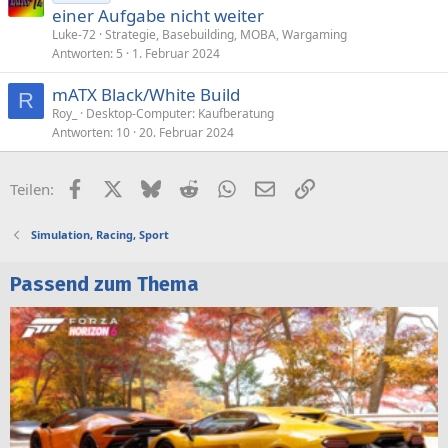
r
einer Aufgabe nicht weiter
a
Luke-72
Strategie, Basebuilding, MOBA, Wargaming
g
Antworten
5
1. Februar 2024
e
mATX Black/White Build
R
Roy_
Desktop-Computer: Kaufberatung
Antworten
10
20. Februar 2024
Facebook
X (Twitter)
Bluesky
Reddit
WhatsApp
E-Mail
Link
Teilen:
Simulation, Racing, Sport
Passend zum Thema