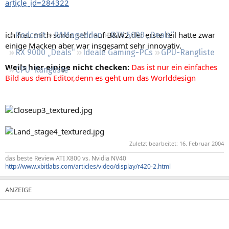
article_id=284322
Regeln
ich freu mich schon sehr auf B&W2,der erste Teil hatte zwar
Podcast
RAMageddon
RTX 5000 „Deals“
einige Macken aber war insgesamt sehr innovativ.
RX 9000 „Deals“
Ideale Gaming-PCs
GPU-Rangliste
Weils hier einige nicht checken:
Das ist nur ein einfaches
CPU-Rangliste
Bild aus dem Editor,denn es geht um das Worlddesign
Zuletzt bearbeitet:
16. Februar 2004
das beste Review ATI X800 vs. Nvidia NV40
http://www.xbitlabs.com/articles/video/display/r420-2.html