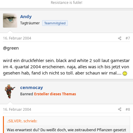
Resistance is futile!​
Andy
Tagträumer
Teammitglied
16. Februar 2004
#7
@green
wird ein druckfehler sein. black and white 2 soll laut gamestar
im 4. quartal 2004 erscheinen. naja, alles was ich bis jetzt von
gesehen hab, fand ich nicht so toll. aber schaun wir mal....
cenmocay
Banned
Ersteller dieses Themas
16. Februar 2004
#8
.:SILVER:. schrieb:
Was erwartest du? Du weißt doch, wie zeitraubend Pflanzen gesetzt