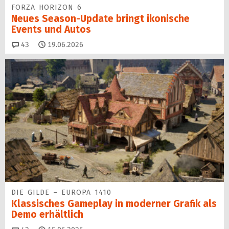
FORZA HORIZON 6
Neues Season-Update bringt ikonische
Events und Autos
Kommentare
43
19.06.2026
DIE GILDE – EUROPA 1410
Klassisches Gameplay in moderner Grafik als
Demo erhältlich