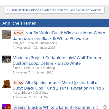
Du musst dich einloggen oder registrieren, um hier zu antworten.
Ähnliche Themen
Not-So-White-Build: Wie aus einem White-
News
dann doch ein Black-&-White-PC wurde
andi_sco
Gehäuse und Modding
Antworten
21
22. Januar 2025
Modding Projekt Gedankenspiel/ Wolf Themed,
Custom Loop, Define 7 Black/White
fLo547
Gehäuse und Modding
Antworten
7
14. Januar 2025
Alte Spiele, neuer (Mond-)preis: Call of
News
Duty: Black Ops 1 und 2 auf PlayStation 4 und 5
AbstaubBaer
Call of Duty
Antworten
78
13. Juli 2026
F
Black & White 2 Land 3 - Komme mit
Andere