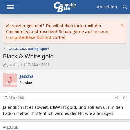
Hauptmenü
Anmelden
Ticker
Mitspieler gesucht? Du willst dich locker mit der
Community austauschen? Schau gerne auf unserem
Tests
ComputerBase Discord
vorbei!
Downloads
Simulation, Racing, Sport
Black & White gold
Preisvergleich
E
E
Jascha
17. März 2001
r
r
Forum
s
s
Jascha
J
t
t
Newbie
Aktuelles
e
e
l
l
Empfohlene Inhalte
l
l
17. März 2001
#1
e
t
Neue Beiträge
r
a
Ja endlich ist es soweit, B&W ist gold, und soll am 6.4 in den
m
Läden stehen, hoffentlich wird es der Hit wie alle sagen
Neueste Aktivitäten
Leserartikel