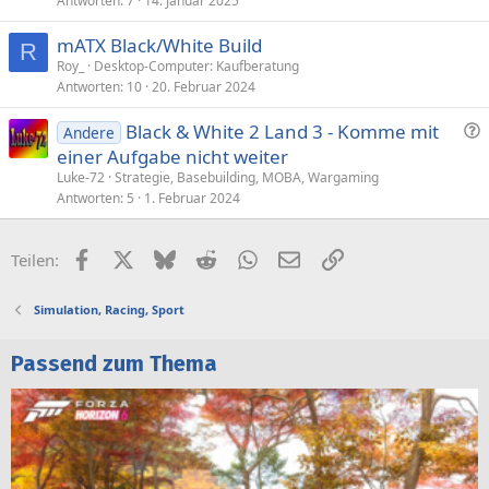
Antworten
7
14. Januar 2025
mATX Black/White Build
R
Roy_
Desktop-Computer: Kaufberatung
Antworten
10
20. Februar 2024
F
Black & White 2 Land 3 - Komme mit
Andere
r
einer Aufgabe nicht weiter
a
Luke-72
Strategie, Basebuilding, MOBA, Wargaming
g
Antworten
5
1. Februar 2024
e
Facebook
X (Twitter)
Bluesky
Reddit
WhatsApp
E-Mail
Link
Teilen:
Simulation, Racing, Sport
Passend zum Thema