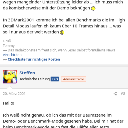
wegen mangelnder Unterstützung leider ab ... ich muss mich
da komischerweise mit der Demo beknügen
In 3DMark2001 komme ich bei allen Benchmarks die im High
Detail Modus laufen eh kaum über 10 Frames hinaus ... was
soll nur aus der welt werden
Gruß
Tommy
»»
Das Redaktionsteam freut sich, wenn Leser selbst formulierte News
einschicken
.
»»
Checkliste für richtiges Posten
Steffen
Technische Leitung
PRO
Administrator
20. März 2001
#8
Hallo!
Ich weiß nciht genau, ob ich das mit der Baumszene im
Demo- oder Benchmark-Mode gesehen habe. Bei mir hat der
beim Benchmark-Mode auch fast die Hälfte aller Tests