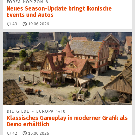
FORZA HORIZON 6
Neues Season-Update bringt ikonische
Events und Autos
Kommentare
43
19.06.2026
DIE GILDE – EUROPA 1410
Klassisches Gameplay in moderner Grafik als
Demo erhältlich
Kommentare
42
15.06.2026