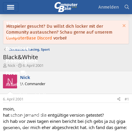
Hauptmenü
Anmelden
Ticker
Mitspieler gesucht? Du willst dich locker mit der
Community austauschen? Schau gerne auf unserem
Tests
ComputerBase Discord
vorbei!
Downloads
Simulation, Racing, Sport
Black&White
Preisvergleich
E
E
Nick
6. April 2001
r
r
Forum
s
s
Nick
N
t
t
Lt. Commander
Aktuelles
e
e
l
l
Empfohlene Inhalte
l
l
6. April 2001
#1
e
t
Neue Beiträge
r
a
moin,
m
hat schon jemand die entgültige version getestet?
Neueste Aktivitäten
ich hab vor zwei tagen einen bericht bei (ich gebs ja zu) giga
Leserartikel
gesehen, der mich eher abgeschreckt hat. ich fand das game: