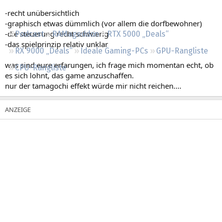
Regeln
-recht unübersichtlich
-graphisch etwas dümmlich (vor allem die dorfbewohner)
-die steuerung recht schwierig
Podcast
RAMageddon
RTX 5000 „Deals“
-das spielprinzip relativ unklar
RX 9000 „Deals“
Ideale Gaming-PCs
GPU-Rangliste
was sind eure erfarungen, ich frage mich momentan echt, ob
CPU-Rangliste
es sich lohnt, das game anzuschaffen.
nur der tamagochi effekt würde mir nicht reichen....