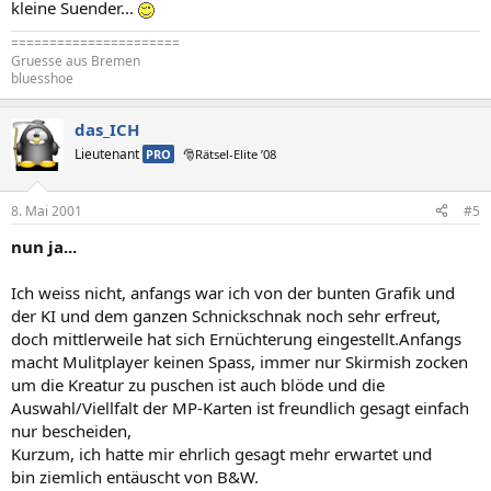
kleine Suender...
======================
Gruesse aus Bremen
bluesshoe
das_ICH
Lieutenant
PRO
🎅Rätsel-Elite ’08
8. Mai 2001
#5
nun ja...
Ich weiss nicht, anfangs war ich von der bunten Grafik und
der KI und dem ganzen Schnickschnak noch sehr erfreut,
doch mittlerweile hat sich Ernüchterung eingestellt.Anfangs
macht Mulitplayer keinen Spass, immer nur Skirmish zocken
um die Kreatur zu puschen ist auch blöde und die
Auswahl/Viellfalt der MP-Karten ist freundlich gesagt einfach
nur bescheiden,
Kurzum, ich hatte mir ehrlich gesagt mehr erwartet und
bin ziemlich entäuscht von B&W.