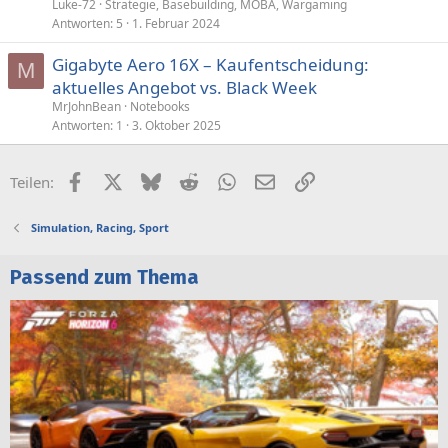
a
Luke-72
Strategie, Basebuilding, MOBA, Wargaming
g
Antworten
5
1. Februar 2024
e
Gigabyte Aero 16X – Kaufentscheidung:
M
aktuelles Angebot vs. Black Week
MrJohnBean
Notebooks
Antworten
1
3. Oktober 2025
Facebook
X (Twitter)
Bluesky
Reddit
WhatsApp
E-Mail
Link
Teilen:
Simulation, Racing, Sport
Passend zum Thema