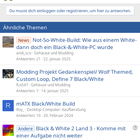
Du musst dich einloggen oder registrieren, um hier zu antworten.
Ähnliche Themen
Not-So-White-Build: Wie aus einem White-
News
dann doch ein Black-&-White-PC wurde
andi_sco
Gehäuse und Modding
Antworten
21
22. Januar 2025
Modding Projekt Gedankenspiel/ Wolf Themed,
Custom Loop, Define 7 Black/White
fLo547
Gehäuse und Modding
Antworten
7
14. Januar 2025
mATX Black/White Build
R
Roy_
Desktop-Computer: Kaufberatung
Antworten
10
20. Februar 2024
F
Black & White 2 Land 3 - Komme mit
Andere
r
einer Aufgabe nicht weiter