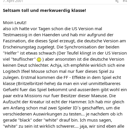
7. April 2001
#4
Seltsam toll und merkwuerdig klasse!
Moin Leutz!
also ich hatte vor Tagen schon die US Version mal
Testmaessig in den Haenden und hab mir aufgrund der
Faszination, die dieses Spiel erzeugt, die deutsche Version am
Erscheinungstag zugelegt. Die Synchronisation der beiden
"Helfer" ist etwas schwach (Der Teufel klingt in der US Version
viel "teuflischer"
) aber ansonsten ist die deutsche Version
keinen Deut schlechter. Achja, ich empfehle wirklich sich eine
Logitech Ifeel Mouse schon mal nur fuer dieses Spiel zu
zulegen. Erstmal kommen die FF - Effekte in dem Spiel echt
klasse (Britzelbritzel-hehe) da man ein viel unmittelbareres
Gefuehl fuer das Spiel bekommt und ausserdem gibt wohl ein
paar extra Missions nur fuer Besitzer dieser Maeuse. Die
Aufzucht der Kreatur ist echt der Hammer. Ich hab mir gleich
am Anfang schon mal zwei Spieler ID´s geschaffen, um die
verschiedenen Auswirkungen zu testen... je nachdem ob ich
gerade "black" oder "white" drauf bin. Ich muss sagen,
"white" zu sein ist wirklich schwerer.... jaja, wir sind eben alle