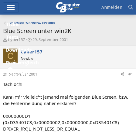
Hauptmenü
Anmelden
Windows 7/8/Vista/XP/2000
Ticker
Blue Screen unter win2K
Tests
E
E
Cyber157
29. September 2001
r
r
Downloads
s
s
Cyber157
C
t
t
Newbie
e
e
Preisvergleich
l
l
l
l
29. September 2001
#1
Forum
e
t
r
a
Tach och!
Aktuelles
m
Kann mir vielleicht jemand mal folgenden Blue Screen, bzw.
Empfohlene Inhalte
die Fehlermeldung näher erklären?
Neue Beiträge
0x000000D1
Neueste Aktivitäten
(0xD35401C8,0x00000002,0x00000000,0xD35401C8)
DRIVER_IRQL_NOT_LESS_OR_EQUAL
Leserartikel