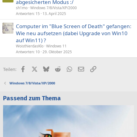
abgesicherten Modus :/
sh1mo
Windows 7/8/Vista/XP/2000
Antworten
15
13. April 2025
Computer im "Blue Screen of Death" gefangen:
Wie neu aufsetzen (dabei Upgrade von Win10
auf Win11) ?
WoisthierdasKlo
Windows 11
Antworten
10
29. Oktober 2025
Facebook
X (Twitter)
Bluesky
Reddit
WhatsApp
E-Mail
Link
Teilen:
Windows 7/8/Vista/XP/2000
Passend zum Thema