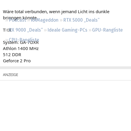
Regeln
Wäre total verbunden, wenn jemand Licht ins dunkle
brinngen könnte.
Podcast
RAMageddon
RTX 5000 „Deals“
THX
RX 9000 „Deals“
Ideale Gaming-PCs
GPU-Rangliste
CPU-Rangliste
System: GA-7DXR
Athlon 1400 MHz
512 DDR
Geforce 2 Pro