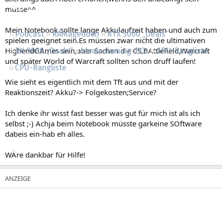
Regeln
müsse^^
Mein Notebook sollte lange Akkulaufzeit haben und auch zum
Podcast
RAMageddon
RTX 5000 „Deals“
spielen geeignet sein.Es müssen zwar nicht die ultimativen
HighendGAmes sein,aber Sachen die CS,BAttlefield,Warcraft
RX 9000 „Deals“
Ideale Gaming-PCs
GPU-Rangliste
und später World of Warcraft sollten schon druff laufen!
CPU-Rangliste
Wie sieht es eigentlich mit dem Tft aus und mit der
Reaktionszeit? Akku?-> Folgekosten;Service?
Ich denke ihr wisst fast besser was gut für mich ist als ich
selbst ;-) Achja beim Notebook müsste garkeine SOftware
dabeis ein-hab eh alles.
WÄre dankbar für Hilfe!