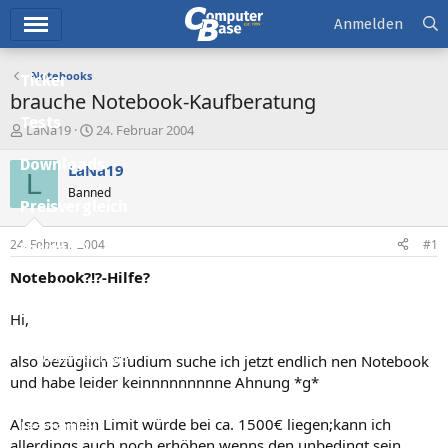
Hauptmenü
Anmelden
Notebooks
Ticker
brauche Notebook-Kaufberatung
Tests
E
E
LaNa19
24. Februar 2004
r
r
Downloads
s
s
LaNa19
L
t
t
Banned
e
e
Preisvergleich
l
l
l
l
24. Februar 2004
#1
Forum
e
t
r
a
Notebook?!?-Hilfe?
Aktuelles
m
Hi,
Empfohlene Inhalte
Neue Beiträge
also bezüglich STudium suche ich jetzt endlich nen Notebook
und habe leider keinnnnnnnnne Ahnung *g*
Neueste Aktivitäten
Also so mein Limit würde bei ca. 1500€ liegen;kann ich
Leserartikel
allerdings auch noch erhöhen,wenns den unbedingt sein