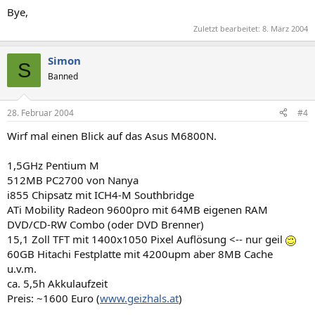
Bye,
Zuletzt bearbeitet:
8. März 2004
Simon
S
Banned
28. Februar 2004
#4
Wirf mal einen Blick auf das Asus M6800N.
1,5GHz Pentium M
512MB PC2700 von Nanya
i855 Chipsatz mit ICH4-M Southbridge
ATi Mobility Radeon 9600pro mit 64MB eigenen RAM
DVD/CD-RW Combo (oder DVD Brenner)
15,1 Zoll TFT mit 1400x1050 Pixel Auflösung <-- nur geil
60GB Hitachi Festplatte mit 4200upm aber 8MB Cache
u.v.m.
ca. 5,5h Akkulaufzeit
Preis: ~1600 Euro (
www.geizhals.at
)