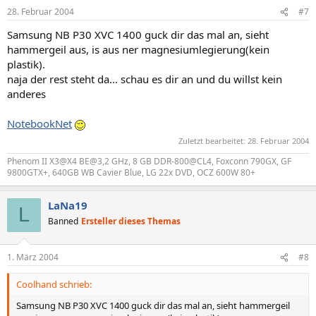
28. Februar 2004
#7
Samsung NB P30 XVC 1400 guck dir das mal an, sieht
hammergeil aus, is aus ner magnesiumlegierung(kein
plastik).
naja der rest steht da... schau es dir an und du willst kein
anderes
NotebookNet
Zuletzt bearbeitet:
28. Februar 2004
Phenom II X3@X4 BE@3,2 GHz, 8 GB DDR-800@CL4, Foxconn 790GX, GF
9800GTX+, 640GB WB Cavier Blue, LG 22x DVD, OCZ 600W 80+
LaNa19
L
Banned
Ersteller dieses Themas
1. März 2004
#8
Coolhand schrieb:
Samsung NB P30 XVC 1400 guck dir das mal an, sieht hammergeil