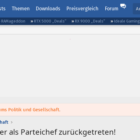
sts
Themen
Downloads
Preisvergleich
Forum
A
RAMageddon
RTX 5000 „Deals“
RX 9000 „Deals“
Ideale Gamin
ms Politik und Gesellschaft
.
chaft
r als Parteichef zurückgetreten!