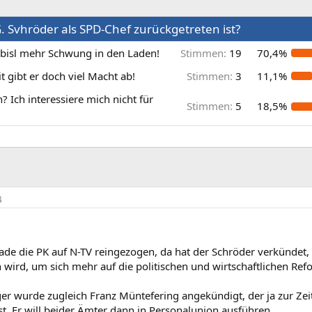
. Svhröder als SPD-Chef zurückgetreten ist?
 bisl mehr Schwung in den Laden!
Stimmen:
19
70,4%
t gibt er doch viel Macht ab!
Stimmen:
3
11,1%
 Ich interessiere mich nicht für
Stimmen:
5
18,5%
4
ade die PK auf N-TV reingezogen, da hat der Schröder verkündet, 
n wird, um sich mehr auf die politischen und wirtschaftlichen 
er wurde zugleich Franz Müntefering angekündigt, der ja zur Zei
t. Er will beider Ämter dann in Personalunion ausführen.