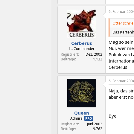
6. Februar 200
Otter schrie
Das Kartenh
Mag so sein
Cerberus
Nur, wer mei
Lt. Commander
Politik wird
Registriert
Dez. 2002
Beiträge
1.133
Internationa
Cerberus
6. Februar 200
Naja, das s
aber erst no
Queen
Bye,
Admiral
PRO
Registriert
Juni 2003
Beiträge
9.762