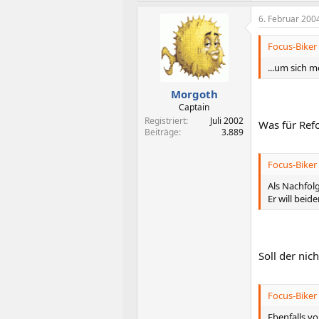
6. Februar 200
Focus-Biker 
...um sich 
Morgoth
Captain
Registriert
Juli 2002
Was für Re
Beiträge
3.889
Focus-Biker 
Als Nachfol
Er will bei
Soll der ni
Focus-Biker 
Ebenfalls vo