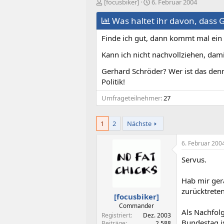
E
E
[focusbiker]
6. Februar 2004
r
r
s
Was haltet ihr davon, dass G
s
t
t
Finde ich gut, dann kommt mal ein
e
e
l
l
Kann ich nicht nachvollziehen, dami
l
l
e
t
Gerhard Schröder? Wer ist das denn?
r
a
Politik!
m
Umfrageteilnehmer
27
1
2
Nächste
6. Februar 200
Servus.
Hab mir ger
zurücktrete
[focusbiker]
Commander
Als Nachfolg
Registriert
Dez. 2003
Bundestag is
Beiträge
2.588