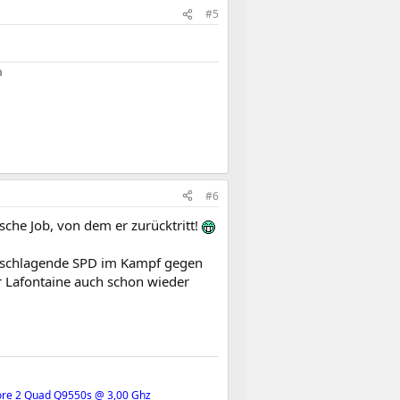
#5
n
#6
lsche Job, von dem er zurücktritt!
gelschlagende SPD im Kampf gegen
r Lafontaine auch schon wieder
Core 2 Quad Q9550s @ 3,00 Ghz