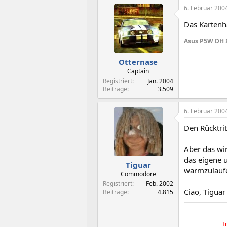
6. Februar 200
Das Kartenh
Asus P5W DH X
Otternase
Captain
Registriert
Jan. 2004
Beiträge
3.509
6. Februar 200
Den Rücktrit
Aber das wi
das eigene u
Tiguar
warmzulaufe
Commodore
Registriert
Feb. 2002
Ciao, Tiguar
Beiträge
4.815
I