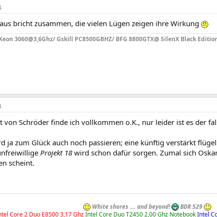
4
aus bricht zusammen, die vielen Lügen zeigen ihre Wirkung
eon 3060@3,6Ghz/ Gskill PC8500GBHZ/ BFG 8800GTX@ SilenX Black Editio
4
t von Schröder finde ich vollkommen o.K., nur leider ist es der fa
rd ja zum Glück auch noch passieren; eine künftig verstärkt flü
nfreiwillige
Projekt 18
wird schon dafür sorgen. Zumal sich Oska
n scheint.
White shores .... and beyond!
BDR 529
ntel Core 2 Duo E8500 3,17 Ghz
Intel Core Duo T2450 2,00 Ghz Notebook
Intel 