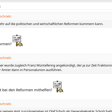
4
schrieb:
mehr auf die politischen und wirtschaftlichen Reformen kümmern kann.
formen?
schrieb:
ger wurde zugleich Franz Müntefering angekündigt, der ja zur Zeit Fraktions
der Ämter dann in Personalunion ausführen.
cht bei den Reformen mithelfen?
schrieb:
n seinem Amt zurückgetreten ist Olaf Scholz als Generalsekretär, Scholz hatt