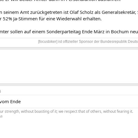
n seinem Amt zurückgetreten ist Olaf Scholz als Generalsekretär, 
ur 52% Ja-Stimmen für eine Wiederwahl erhalten.
mter sollen auf einem Sonderparteitag Ende März in Bochum neu
[focusbiker] ist offizieller Sponsor der Bundesrepublik Deuts
4
 vom Ende
r strength, without boasting of it; we respect that of others, without fearing it.
on