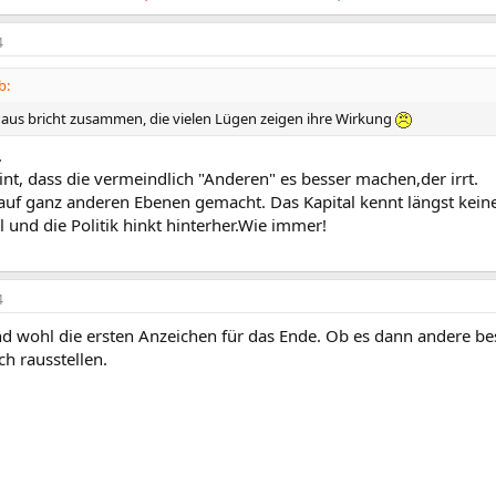
4
b:
aus bricht zusammen, die vielen Lügen zeigen ihre Wirkung
.
nt, dass die vermeindlich "Anderen" es besser machen,der irrt.
 auf ganz anderen Ebenen gemacht. Das Kapital kennt längst kein
l und die Politik hinkt hinterher.Wie immer!
4
ind wohl die ersten Anzeichen für das Ende. Ob es dann andere b
ch rausstellen.