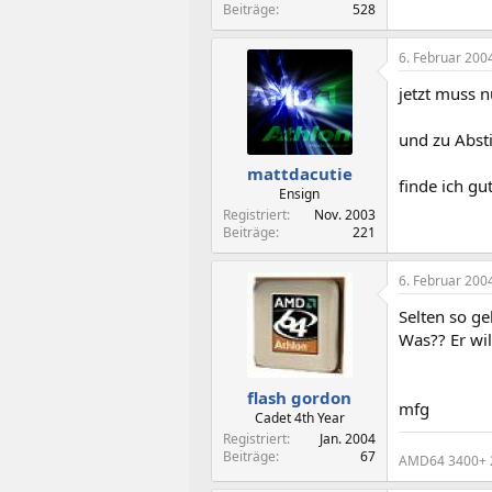
Beiträge
528
6. Februar 200
jetzt muss 
und zu Abst
mattdacutie
finde ich gu
Ensign
Registriert
Nov. 2003
Beiträge
221
6. Februar 200
Selten so ge
Was?? Er wi
flash gordon
mfg
Cadet 4th Year
Registriert
Jan. 2004
Beiträge
67
AMD64 3400+ 2.