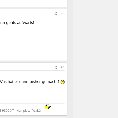
#3
nn gehts aufwärts!
#4
 Was hat er dann bisher gemacht?
 9800 XT - Komplett - Wakü -