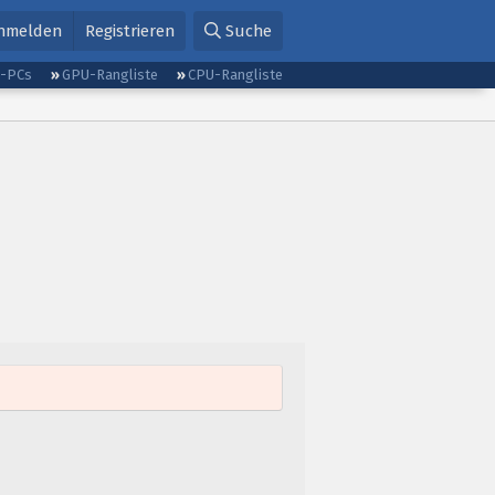
nmelden
Registrieren
Suche
g-PCs
GPU-Rangliste
CPU-Rangliste