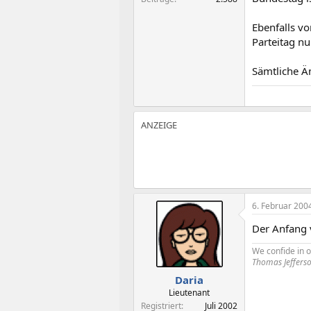
Ebenfalls vo
Parteitag n
Sämtliche Ä
6. Februar 200
Der Anfang
We confide in ou
Thomas Jeffers
Daria
Lieutenant
Registriert
Juli 2002