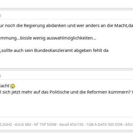
4
nur noch die Regierung abdanken und wer anders an die Macht,da
immung...bissle wenig auswahlmöglichkeiten...
t,sollte auch sein BundesKanzleramt abgeben fehlt da
4
lacht
ll sich jetzt mehr auf das Politische und die Reformen kümmern?
2GHZ - ASUS K8V - NT TSP 550W - Serail ATA/150 - 1GB A-DATA 500 DDR - ASUS