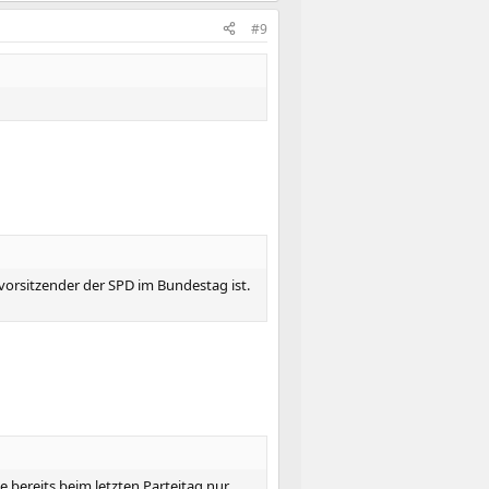
#9
vorsitzender der SPD im Bundestag ist.
e bereits beim letzten Parteitag nur