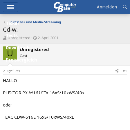
Hauptmenü
Anmelden
Fernseher und Media-Streaming
Ticker
Cd-w.
Tests
E
E
Unregistered
2. April 2001
r
r
Downloads
s
s
Unregistered
U
t
t
Gast
e
e
Preisvergleich
l
l
l
l
2. April 2001
#1
Forum
e
t
r
a
HALLO
Aktuelles
m
PLEXTOR PX-W1610TA 16xS/10xWS/40xL
Empfohlene Inhalte
Neue Beiträge
oder
Neueste Aktivitäten
TEAC CDW-516E 16xS/10xWS/40xL
Leserartikel