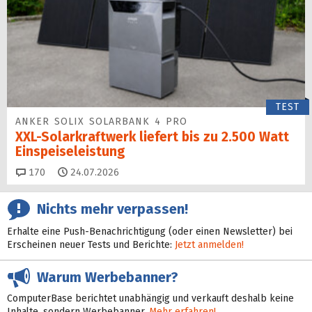
TEST
ANKER SOLIX SOLARBANK 4 PRO
XXL-Solarkraftwerk liefert bis zu 2.500 Watt
Einspeise­leistung
Kommentare
170
24.07.2026
Nichts mehr verpassen!
Erhalte eine Push-Benachrichtigung (oder einen Newsletter) bei
Erscheinen neuer Tests und Berichte:
Jetzt anmelden!
Warum Werbebanner?
ComputerBase berichtet unabhängig und verkauft deshalb keine
Inhalte, sondern Werbebanner.
Mehr erfahren!