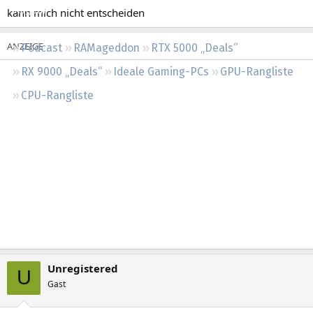
Regeln
kann mich nicht entscheiden
Podcast
RAMageddon
RTX 5000 „Deals“
RX 9000 „Deals“
Ideale Gaming-PCs
GPU-Rangliste
CPU-Rangliste
Unregistered
U
Gast