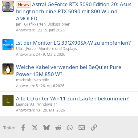
Astral GeForce RTX 5090 Edition 20: Asus
News
bringt noch eine RTX 5090 mit 800 W und
AMOLED
Jan
Grafikkarten: Diskussionen
Antworten
123
5. Juni 2026
Ist der Monitor LG 39GX90SA-W zu empfehlen?
Ultra_Force
Monitore und Displays
Antworten
24
9. März 2026
Welche Kabel verwenden bei BeQuiet Pure
Power 13M 850 W?
mschrak
Netzteile
Antworten
5
26. April 2026
Alte CD unter Win11 zum Laufen bekommen?
L
LeanderAT
Windows 11
Antworten
43
29. Mai 2026
Facebook
X (Twitter)
Bluesky
Reddit
WhatsApp
E-Mail
Link
Teilen: