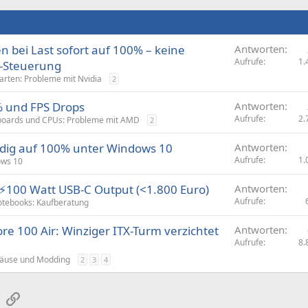
n bei Last sofort auf 100% – keine
Antworten
Aufrufe
1.
e-Steuerung
arten: Probleme mit Nvidia
2
 und FPS Drops
Antworten
Aufrufe
2.
oards und CPUs: Probleme mit AMD
2
dig auf 100% unter Windows 10
Antworten
Aufrufe
1.
ws 10
⚡100 Watt USB-C Output (<1.800 Euro)
Antworten
Aufrufe
tebooks: Kaufberatung
re 100 Air: Winziger ITX-Turm verzichtet
Antworten
Aufrufe
8.
äuse und Modding
2
3
4
sApp
E-Mail
Link