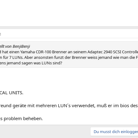
1
ellt von BenjiBenji
 hat einen Yamaha CDR-100 Brenner an seinem Adaptec 2940 SCSI Controlle
n für 7 LUNs. Aber ansonsten funzt der Brenner weiss jemand wie man di
ens jemand sagen was LUNs sind?
CAL UNITS.
reund geräte mit mehreren LUN´s verwendet, muß er im bios des 
das problem beheben.
Du musst dich einloggen