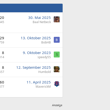
20
30. Mai 2025
445
Baal Netbeck
29
13. Oktober 2025
759
BobHB
8
9. Oktober 2023
S
014
speedy55
8
12. September 2025
657
Humbold
60
11. April 2025
877
MaverickM