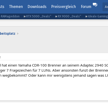
sts
Themen
Downloads
Preisvergleich
Forum
A
RAMageddon
RTX 5000 „Deals“
RX 9000 „Deals“
Ideale Gamin
beitsplatz
1
 hat einen Yamaha CDR-100 Brenner an seinem Adaptec 2940 SCSI
er 7 Fragezeichen für 7 LUNs. Aber ansonsten funzt der Brenne
en wegbekommt? Oder kann mir wenigstens jemand sagen was L