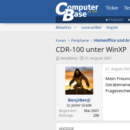
Ticker
Te
Podcast
Aktuelles
Leserartikel
Regeln
Foren
Peripherie
Homeoffice und Ar
CDR-100 unter WinXP
E
E
BenjiBenji
21. August 2001
r
r
s
s
21. August 200
t
t
Mein Freund
e
e
l
l
Gerätemanag
l
l
Fragezeich
e
t
BenjiBenji
r
a
m
Lt. Junior Grade
Registriert
Mai 2001
Beiträge
286