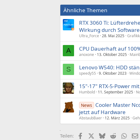
Ähnliche Themen
RTX 3060 Ti: Lüfterdrehe
Wirkung durch Softwar
Ultra_Force
28. Mai 2025
Grafikk
CPU Dauerhaft auf 100%
A
anoxone
13. Oktober 2025
Mainb
Lenovo W540: HDD stän
S
speedy55
9. Oktober 2023
Windo
15"-17" RTX-5-Power mit
Humbold
11. September 2025
No
Cooler Master Nco
News
jetzt auf Hardware
AbstaubBaer
12. März 2025
Geh
Facebook
X (Twitter)
Bluesky
Reddit
What
Teilen: