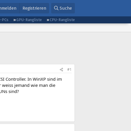
nmelden
Registrieren
Suche
g-PCs
GPU-Rangliste
CPU-Rangliste
#1
 Controller. In WinXP sind im
r weiss jemand wie man die
UNs sind?