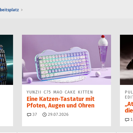
beitsplatz
YUNZII C75 MAO CAKE KITTEN
PUL
EDI
Eine Katzen-Tastatur mit
„A
Pfoten, Augen und Ohren
die
Kommentare
37
29.07.2026
1