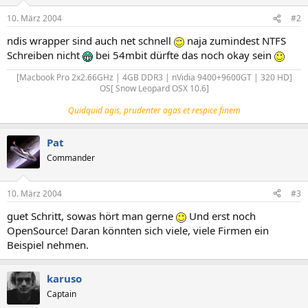
10. März 2004
#2
ndis wrapper sind auch net schnell
naja zumindest NTFS
Schreiben nicht
bei 54mbit dürfte das noch okay sein
[Macbook Pro 2x2.66GHz | 4GB DDR3 | nVidia 9400+9600GT | 320 HD]
OS[ Snow Leopard OSX 10.6]​
Quidquid agis, prudenter agas et respice finem
Pat
Commander
10. März 2004
#3
guet Schritt, sowas hört man gerne
Und erst noch
OpenSource! Daran könnten sich viele, viele Firmen ein
Beispiel nehmen.
karuso
Captain