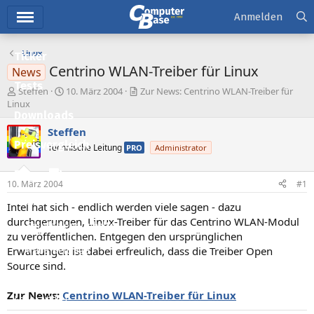
Hauptmenü
Anmelden
Linux
Ticker
Centrino WLAN-Treiber für Linux
News
Tests
E
E
Steffen
10. März 2004
Zur News: Centrino WLAN-Treiber für
r
r
Linux
Downloads
s
s
t
t
Steffen
e
e
Preisvergleich
Technische Leitung
PRO
Administrator
l
l
l
l
Forum
e
t
10. März 2004
#1
r
a
Aktuelles
m
Intel hat sich - endlich werden viele sagen - dazu
durchgerungen, Linux-Treiber für das Centrino WLAN-Modul
Empfohlene Inhalte
zu veröffentlichen. Entgegen den ursprünglichen
Erwartungen ist dabei erfreulich, dass die Treiber Open
Neue Beiträge
Source sind.
Neueste Aktivitäten
Zur News:
Centrino WLAN-Treiber für Linux
Leserartikel