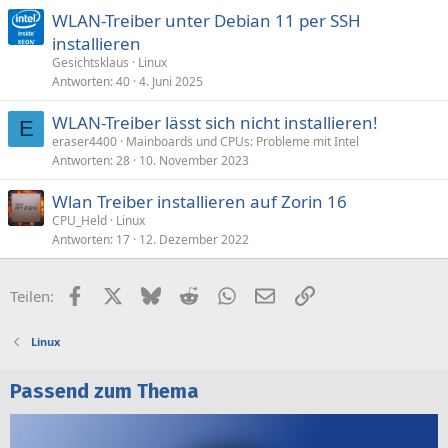
WLAN-Treiber unter Debian 11 per SSH
installieren
Gesichtsklaus
Linux
Antworten
40
4. Juni 2025
WLAN-Treiber lässt sich nicht installieren!
E
eraser4400
Mainboards und CPUs: Probleme mit Intel
Antworten
28
10. November 2023
Wlan Treiber installieren auf Zorin 16
CPU_Held
Linux
Antworten
17
12. Dezember 2022
Facebook
X (Twitter)
Bluesky
Reddit
WhatsApp
E-Mail
Link
Teilen:
Linux
Passend zum Thema