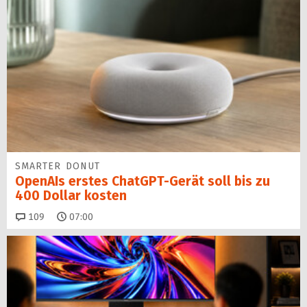
SMARTER DONUT
OpenAIs erstes ChatGPT-Gerät soll bis zu
400 Dollar kosten
Kommentare
109
07:00