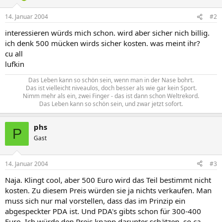
14. Januar 2004
#2
interessieren würds mich schon. wird aber sicher nich billig.
ich denk 500 mücken wirds sicher kosten. was meint ihr?
cu all
lufkin
Das Leben kann so schön sein, wenn man in der Nase bohrt.
Das ist vielleicht niveaulos, doch besser als wie gar kein Sport.
Nimm mehr als ein, zwei Finger - das ist dann schon Weltrekord.
Das Leben kann so schön sein, und zwar jetzt sofort.​
phs
P
Gast
14. Januar 2004
#3
Naja. Klingt cool, aber 500 Euro wird das Teil bestimmt nicht
kosten. Zu diesem Preis würden sie ja nichts verkaufen. Man
muss sich nur mal vorstellen, dass das im Prinzip ein
abgespeckter PDA ist. Und PDA's gibts schon für 300-400
Euro. Ich würde den Preis knapp darunter schätzen, so ca.