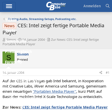
Hauptmenü
Anmelden
Gaming-Audio, Streaming-Setups, Podcasting etc.
Ticker
CES: Intel zeigt fertige Portable Media
News
Tests
Player
E
E
Simon
14. Januar 2004
Zur News: CES: Intel zeigt fertige
Downloads
r
r
Portable Media Player
s
s
Preisvergleich
t
t
Simon
S
e
e
Banned
l
l
Forum
l
l
e
t
Aktuelles
14. Januar 2004
#1
r
a
m
Auf der CES in Las Vegas gab Intel bekannt, in Kooperation
Empfohlene Inhalte
mit Creative Labs, iRiver America und Samsung, gemeinsam
Neue Beiträge
einen neuartigen
"Portablen Media Player"
, kurz PMP, auf
Basis der mobilen Intel X-Scale Technologie zu entwickeln.
Neueste Aktivitäten
Zur News:
CES: Intel zeigt fertige Portable Media Player
Leserartikel