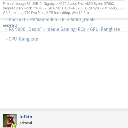
Fractal Design R6 USB-C, Gigabyte X570 Aorus Pro, AMD Ryzen 3700X,
Regeln
bequiet Dark Rock Pro 4, 32 GB Crucial DDR4-3200, Gigabyte GTX1660S, 500
GB Samsung 970 Evo Plus, 2 TB Intel 660p, Win 10 Pro
Podcast
RAMageddon
RTX 5000 „Deals“
RX 9000 „Deals“
Ideale Gaming-PCs
GPU-Rangliste
CPU-Rangliste
lufkin
Admiral