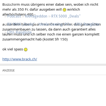
Regeln
Bildschirm muss übrigens einer dabei sein, wobei ich nicht
mehr als 350 Fr. dafür ausgeben will
wirklich
allerhöchstens 400.-
Podcast
RAMageddon
RTX 5000 „Deals“
ausserdem haben paar Freunde empfohlen das ganze schon
RX 9000 „Deals“
Ideale Gaming-PCs
GPU-Rangliste
zusammenbauen zu lassen, da dann auch garantiert alles
CPU-Rangliste
laufen muss und ich selber noch nie einen ganzen komplett
zusammengemacht hab (kostet Sfr 150)
ok viel spass
http://www.brack.ch/