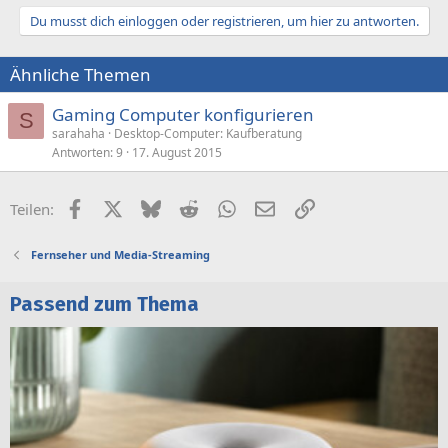
Du musst dich einloggen oder registrieren, um hier zu antworten.
Ähnliche Themen
Gaming Computer konfigurieren
S
sarahaha
Desktop-Computer: Kaufberatung
Antworten
9
17. August 2015
Facebook
X (Twitter)
Bluesky
Reddit
WhatsApp
E-Mail
Link
Teilen:
Fernseher und Media-Streaming
Passend zum Thema