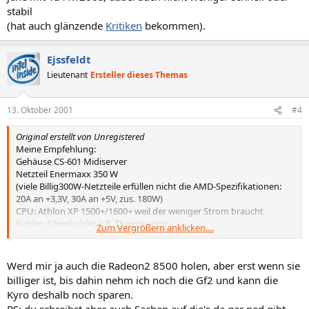
stabil
(hat auch glänzende
Kritiken
bekommen).
Ejssfeldt
Lieutenant
Ersteller dieses Themas
13. Oktober 2001
#4
Original erstellt von Unregistered
Meine Empfehlung:
Gehäuse CS-601 Midiserver
Netzteil Enermaxx 350 W
(viele Billig300W-Netzteile erfüllen nicht die AMD-Spezifikationen:
20A an +3,3V, 30A an +5V, zus. 180W)
CPU: Athlon XP 1500+/1600+ weil der weniger Strom braucht
Kühler: Silentkühler, z.B. Thermosonic
Zum Vergrößern anklicken....
Motherboard: MSI mit Via KT 266A
Ram: 256 bzw. 512 MB DDR-RAM Cl2 z.B. Apacer oder Infineon
Grafikkarte: ATI Radeon 7500 Festplatte: Seagate Barracuda IV (sehr
Werd mir ja auch die Radeon2 8500 holen, aber erst wenn sie
schnell, IBM wird zu heiß)
billiger ist, bis dahin nehm ich noch die Gf2 und kann die
CD: investier die paar Mark Aufpreis in ein DVD-Laufwerk
Kyro deshalb noch sparen.
Monitor: Samsung Samtron 95p (19") Preis: ca. 460 SF
PS: du schreibst aber auch Sachen auf die's da gar ned gibt,