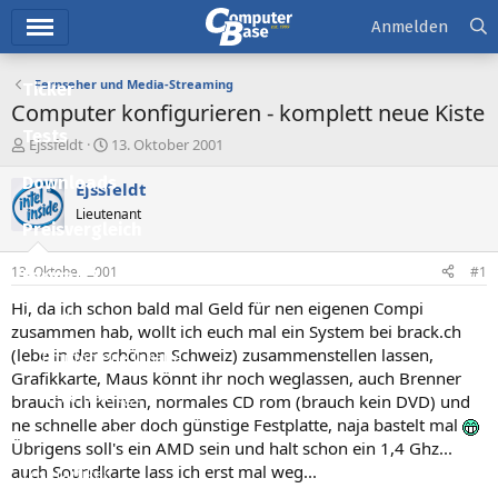
Hauptmenü
Anmelden
Fernseher und Media-Streaming
Ticker
Computer konfigurieren - komplett neue Kiste
Tests
E
E
Ejssfeldt
13. Oktober 2001
r
r
Downloads
s
s
Ejssfeldt
t
t
Lieutenant
e
e
Preisvergleich
l
l
l
l
13. Oktober 2001
#1
Forum
e
t
r
a
Hi, da ich schon bald mal Geld für nen eigenen Compi
Aktuelles
m
zusammen hab, wollt ich euch mal ein System bei brack.ch
(lebe in der schönen Schweiz) zusammenstellen lassen,
Empfohlene Inhalte
Grafikkarte, Maus könnt ihr noch weglassen, auch Brenner
Neue Beiträge
brauch ich keinen, normales CD rom (brauch kein DVD) und
ne schnelle aber doch günstige Festplatte, naja bastelt mal
Neueste Aktivitäten
Übrigens soll's ein AMD sein und halt schon ein 1,4 Ghz...
auch Soundkarte lass ich erst mal weg...
Leserartikel