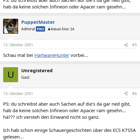
bei einem 17" einen Philips XXX für ca. 350 SF
hab da keine solchen Infineon oder Apacer ram gesehn...
Die Kombination würde mit Monitor ca. 1700 SF kosten.
Wenn du mehr Geld ausgeben willst ersetz die Grafikkarte durch
eine teurere Radeon 8500, bei einem niedrigeren Preis durch eine
PuppetMaster
Kyro 2 von Powercolor
Bei einem Thunderbird musst du ggf mehr Geld in einen Kühler
Admiral
PRO
🎄Rätsel-Elite ’24
investieren.
13. Oktober 2001
#5
Schau mal bei
HartwareHunter
vorbei...
Unregistered
U
Gast
13. Oktober 2001
#6
PS: du schreibst aber auch Sachen auf die's da gar ned gibt,
hab da keine solchen Infineon oder Apacer ram gesehn...
hä??? ich versteh den Einwand nicht so ganz.
Ich hab schon einige Schauergeschichten über des ECS K7S5A
gelesen...