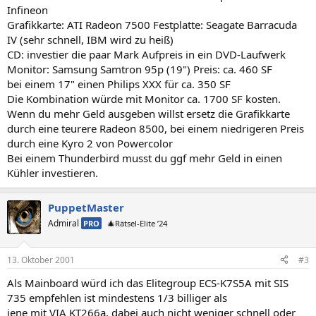
Infineon
Grafikkarte: ATI Radeon 7500 Festplatte: Seagate Barracuda
IV (sehr schnell, IBM wird zu heiß)
CD: investier die paar Mark Aufpreis in ein DVD-Laufwerk
Monitor: Samsung Samtron 95p (19") Preis: ca. 460 SF
bei einem 17" einen Philips XXX für ca. 350 SF
Die Kombination würde mit Monitor ca. 1700 SF kosten.
Wenn du mehr Geld ausgeben willst ersetz die Grafikkarte
durch eine teurere Radeon 8500, bei einem niedrigeren Preis
durch eine Kyro 2 von Powercolor
Bei einem Thunderbird musst du ggf mehr Geld in einen
Kühler investieren.
PuppetMaster
Admiral
PRO
🎄Rätsel-Elite ’24
13. Oktober 2001
#3
Als Mainboard würd ich das Elitegroup ECS-K7S5A mit SIS
735 empfehlen ist mindestens 1/3 billiger als
jene mit VIA KT266a, dabei auch nicht weniger schnell oder