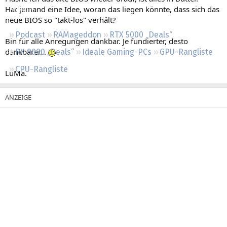
Regeln
Hat jemand eine Idee, woran das liegen könnte, dass sich das
neue BIOS so "takt-los" verhält?
Podcast
RAMageddon
RTX 5000 „Deals“
Bin für alle Anregungen dankbar. Je fundierter, desto
dankbarer...
RX 9000 „Deals“
Ideale Gaming-PCs
GPU-Rangliste
CPU-Rangliste
LuMa.