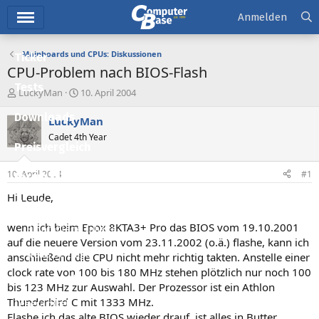
Hauptmenü
Anmelden
Mainboards und CPUs: Diskussionen
Ticker
CPU-Problem nach BIOS-Flash
Tests
E
E
LuckyMan
10. April 2004
r
r
Downloads
s
s
LuckyMan
t
t
Cadet 4th Year
e
e
Preisvergleich
l
l
l
l
10. April 2004
#1
Forum
e
t
r
a
Hi Leude,
Aktuelles
m
wenn ich beim Epox 8KTA3+ Pro das BIOS vom 19.10.2001
Empfohlene Inhalte
auf die neuere Version vom 23.11.2002 (o.ä.) flashe, kann ich
Neue Beiträge
anschließend die CPU nicht mehr richtig takten. Anstelle einer
clock rate von 100 bis 180 MHz stehen plötzlich nur noch 100
Neueste Aktivitäten
bis 123 MHz zur Auswahl. Der Prozessor ist ein Athlon
Thunderbird C mit 1333 MHz.
Leserartikel
Flashe ich das alte BIOS wieder drauf, ist alles in Butter.