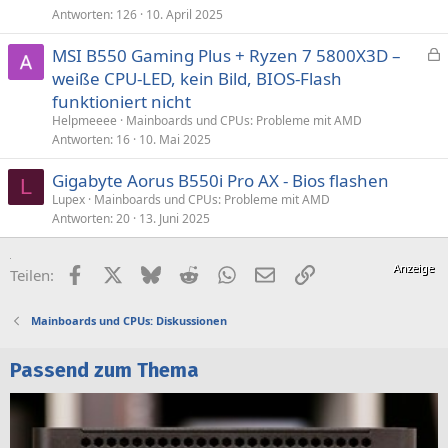
Antworten
126
10. April 2025
MSI B550 Gaming Plus + Ryzen 7 5800X3D –
e
weiße CPU-LED, kein Bild, BIOS-Flash
s
funktioniert nicht
p
Helpmeeee
Mainboards und CPUs: Probleme mit AMD
e
Antworten
16
10. Mai 2025
r
Gigabyte Aorus B550i Pro AX - Bios flashen
r
L
t
Lupex
Mainboards und CPUs: Probleme mit AMD
Antworten
20
13. Juni 2025
Facebook
X (Twitter)
Bluesky
Reddit
WhatsApp
E-Mail
Link
Teilen:
Mainboards und CPUs: Diskussionen
Passend zum Thema