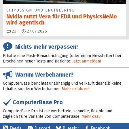
CHIPDESIGN UND ENGINEERING
Nvidia nutzt Vera für EDA und PhysicsNeMo
wird agentisch
Kommentare
23
27.07.2026
Nichts mehr verpassen!
Erhalte eine Push-Benachrichtigung (oder einen Newsletter) bei
Erscheinen neuer Tests und Berichte:
Jetzt anmelden!
Warum Werbebanner?
ComputerBase berichtet unabhängig und verkauft deshalb keine
Inhalte, sondern Werbebanner.
Mehr erfahren!
ComputerBase Pro
ComputerBase Pro ist die werbefreie, schnelle, flexible und
zugleich faire Variante von ComputerBase.
Mehr dazu!
Feeds
Discord
Bluesky
Facebook