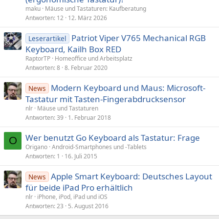
maku
Mäuse und Tastaturen: Kaufberatung
Antworten
12
12. März 2026
Patriot Viper V765 Mechanical RGB
Leserartikel
Keyboard, Kailh Box RED
RaptorTP
Homeoffice und Arbeitsplatz
Antworten
8
8. Februar 2020
Modern Keyboard und Maus: Microsoft-
News
Tastatur mit Tasten-Fingerabdrucksensor
nlr
Mäuse und Tastaturen
Antworten
39
1. Februar 2018
Wer benutzt Go Keyboard als Tastatur: Frage
O
Origano
Android-Smartphones und -Tablets
Antworten
1
16. Juli 2015
Apple Smart Keyboard: Deutsches Layout
News
für beide iPad Pro erhältlich
nlr
iPhone, iPod, iPad und iOS
Antworten
23
5. August 2016