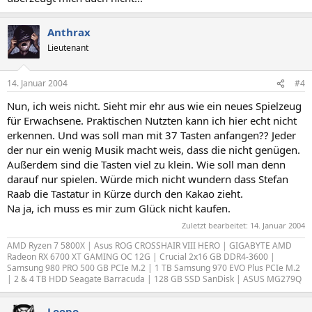
Anthrax
Lieutenant
14. Januar 2004
#4
Nun, ich weis nicht. Sieht mir ehr aus wie ein neues Spielzeug
für Erwachsene. Praktischen Nutzten kann ich hier echt nicht
erkennen. Und was soll man mit 37 Tasten anfangen?? Jeder
der nur ein wenig Musik macht weis, dass die nicht genügen.
Außerdem sind die Tasten viel zu klein. Wie soll man denn
darauf nur spielen. Würde mich nicht wundern dass Stefan
Raab die Tastatur in Kürze durch den Kakao zieht.
Na ja, ich muss es mir zum Glück nicht kaufen.
Zuletzt bearbeitet:
14. Januar 2004
AMD Ryzen 7 5800X | Asus ROG CROSSHAIR VIII HERO | GIGABYTE AMD
Radeon RX 6700 XT GAMING OC 12G | Crucial 2x16 GB DDR4-3600 |
Samsung 980 PRO 500 GB PCIe M.2 | 1 TB Samsung 970 EVO Plus PCIe M.2
| 2 & 4 TB HDD Seagate Barracuda | 128 GB SSD SanDisk | ASUS MG279Q
Loopo