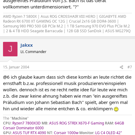
ausgereiftes Präludium von J.S. Bach ist das Gerät
vollkommen unterdimensioniert. "?"
AMD Ryzen 7 5800X | Asus ROG CROSSHAIR VIII HERO | GIGABYTE AMD
Radeon RX 6700 XT GAMING OC 12G | Crucial 2x16 GB DDR4-3600 |
Samsung 980 PRO 500 GB PCIe M.2 | 1 TB Samsung 970 EVO Plus PCIe M.2
| 2 & 4 TB HDD Seagate Barracuda | 128 GB SSD SanDisk | ASUS MG279Q
Jakxx
J
Lt. Commander
15. Januar 2004
#7
@6 ich glaube kaum dass sich diese kombi an leute richtet die
ernsthaft b.z.w. professionell musik produzieren/einspielen
wollen. dennoch ist es ne recht nette idee für leute wie mich
z.b. die zwar keine ahnung haben wie man "ein ausgereiftes
Präludium von Johann Sebastian Bach" spielt, aber gern mal
hin und wieder alle meine entchen & co. einklimpern
The "
Machine
"
CPU:
Ryzen7 7800X3D
MB:
ASUS ROG STRIX X670-F Gaming
RAM:
64GB
Corsair Dominator 6000
GPU:
ASUS TUF RTX 4090
NT:
Corsair 1000w
Monitor:
LG C4 OLED 42"