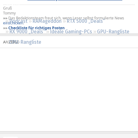
Regeln
Gruß
Tommy
»»
Das Redaktionsteam freut sich, wenn Leser selbst formulierte News
Podcast
RAMageddon
RTX 5000 „Deals“
einschicken
.
»»
Checkliste für richtiges Posten
RX 9000 „Deals“
Ideale Gaming-PCs
GPU-Rangliste
CPU-Rangliste