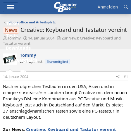
Hauptmenü
Anmelden
Homeoffice und Arbeitsplatz
Ticker
Creative: Keyboard und Tastatur vereint
News
Tests
E
E
Tommy
14. Januar 2004
Zur News: Creative: Keyboard und
r
r
Tastatur vereint
Downloads
s
s
t
t
Tommy
e
e
Preisvergleich
Chef-Optimist
Teammitglied
l
l
l
l
Forum
e
t
14. Januar 2004
#1
r
a
Aktuelles
m
Nach erfolgreichen Testläufen in den USA, Asien und in
einigen europäischen Ländern bringt Creative mit dem neuen
Empfohlene Inhalte
Prodikeys DM eine Kombination aus PC-Tastatur und Musik-
Keyboard jetzt auch in Deutschland auf den Markt. Es bietet
Neue Beiträge
37 anschlagdynamischen Tasten sowie eine PC-Tastatur in
Neueste Aktivitäten
deutschem Layout.
Leserartikel
Zur News:
Creative: Keyboard und Tastatur vereint