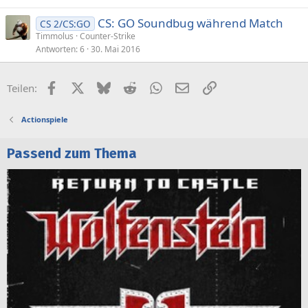
CS: GO Soundbug während Match
CS 2/CS:GO
Timmolus
Counter-Strike
Antworten
6
30. Mai 2016
Facebook
X (Twitter)
Bluesky
Reddit
WhatsApp
E-Mail
Link
Teilen:
Actionspiele
Passend zum Thema