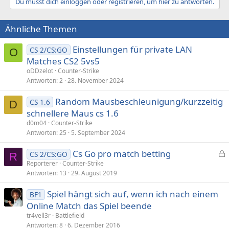
Du musst dich einloggen oder registrieren, um hier zu antworten.
Ähnliche Themen
Einstellungen für private LAN
CS 2/CS:GO
O
Matches CS2 5vs5
oDDzelot
Counter-Strike
Antworten
2
28. November 2024
Random Mausbeschleunigung/kurzzeitig
CS 1.6
D
schnellere Maus cs 1.6
d0m04
Counter-Strike
Antworten
25
5. September 2024
Cs Go pro match betting
CS 2/CS:GO
R
e
Reporterer
Counter-Strike
Antworten
13
29. August 2019
s
p
Spiel hängt sich auf, wenn ich nach einem
BF1
e
Online Match das Spiel beende
r
tr4vell3r
Battlefield
r
Antworten
8
6. Dezember 2016
t