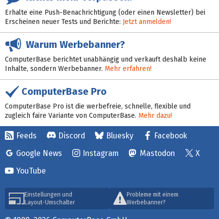
Erhalte eine Push-Benachrichtigung (oder einen Newsletter) bei
Erscheinen neuer Tests und Berichte:
Jetzt anmelden!
Warum Werbebanner?
ComputerBase berichtet unabhängig und verkauft deshalb keine
Inhalte, sondern Werbebanner.
Mehr erfahren!
ComputerBase Pro
ComputerBase Pro ist die werbefreie, schnelle, flexible und
zugleich faire Variante von ComputerBase.
Mehr dazu!
Feeds
Discord
Bluesky
Facebook
Google News
Instagram
Mastodon
X
YouTube
Einstellungen und
Probleme mit einem
Layout-Umschalter
Werbebanner?