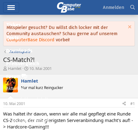
Hauptmenü
Anmelden
Ticker
Mitspieler gesucht? Du willst dich locker mit der
Community austauschen? Schau gerne auf unserem
Tests
ComputerBase Discord
vorbei!
Downloads
Actionspiele
CS-Match?!
Preisvergleich
E
E
Hamlet
10. Mai 2001
r
r
Forum
s
s
Hamlet
t
t
Nur mal kurz Reingucker
Aktuelles
e
e
l
l
Empfohlene Inhalte
l
l
10. Mai 2001
#1
e
t
Neue Beiträge
r
a
Was haltet ihr davon, wenn wir alle mal gepflegt eine Runde
m
CS-Zocken, der mit gierigsten Serveranbindung macht's auf! -
Neueste Aktivitäten
> Hardcore-Gaming!!!
Leserartikel