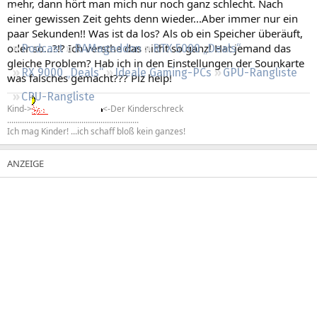
mehr, dann hört man mich nur noch ganz schlecht. Nach
Regeln
einer gewissen Zeit gehts denn wieder...Aber immer nur ein
paar Sekunden!! Was ist da los? Als ob ein Speicher überäuft,
oder so...?!? Ich versthe das nicht so ganz! Hat jemand das
Podcast
RAMageddon
RTX 5000 „Deals“
gleiche Problem? Hab ich in den Einstellungen der Sounkarte
RX 9000 „Deals“
Ideale Gaming-PCs
GPU-Rangliste
was falsches gemacht??? Plz help!
CPU-Rangliste
Kind->
<-Der Kinderschreck
..............................................................
Ich mag Kinder! ...ich schaff bloß kein ganzes!