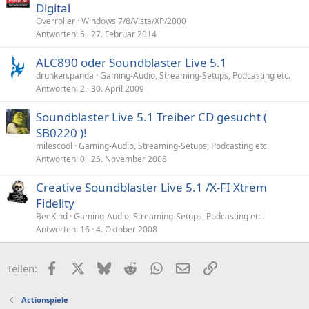
Digital
Overroller
Windows 7/8/Vista/XP/2000
Antworten
5
27. Februar 2014
ALC890 oder Soundblaster Live 5.1
drunken.panda
Gaming-Audio, Streaming-Setups, Podcasting etc.
Antworten
2
30. April 2009
Soundblaster Live 5.1 Treiber CD gesucht (
SB0220 )!
milescool
Gaming-Audio, Streaming-Setups, Podcasting etc.
Antworten
0
25. November 2008
Creative Soundblaster Live 5.1 /X-FI Xtrem
Fidelity
BeeKind
Gaming-Audio, Streaming-Setups, Podcasting etc.
Antworten
16
4. Oktober 2008
Facebook
X (Twitter)
Bluesky
Reddit
WhatsApp
E-Mail
Link
Teilen:
Actionspiele