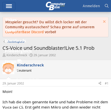
Hauptmenü
Anmelden
Ticker
Mitspieler gesucht? Du willst dich locker mit der
Community austauschen? Schau gerne auf unserem
Tests
ComputerBase Discord
vorbei!
Downloads
Actionspiele
CS-Voice und Soundblaster!Live 5.1 Prob
Preisvergleich
E
E
Kinderschreck
29. Januar 2002
r
r
Forum
s
s
Kinderschreck
t
t
Lieutenant
Aktuelles
e
e
l
l
Empfohlene Inhalte
l
l
29. Januar 2002
#1
e
t
Neue Beiträge
r
a
Moin!
m
Neueste Aktivitäten
Ich hab die oben genannte Karte und habe Probleme mit dem
Leserartikel
Voice bei CS. Erst geht mein Mikro und denn wieder nicht