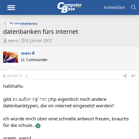
Hauptmenü
Anmelden
Programmieren
Ticker
datenbanken fürs internet
Tests
E
E
weird
8. Januar 2002
r
r
Downloads
s
s
weird
t
t
Lt. Commander
e
e
Preisvergleich
l
l
l
l
8. Januar 2002
#1
Forum
e
t
r
a
hallihallo.
Aktuelles
m
gibt es außer sql mit php eigentlich noch andere
Empfohlene Inhalte
datenbanktypen, die im internet eingesetzt werden?
Neue Beiträge
ich würde mich über eine schnelle antwort freuen, brauchs
Neueste Aktivitäten
für die schule...
Leserartikel
greets, weird