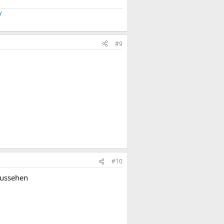
/
#9
#10
aussehen