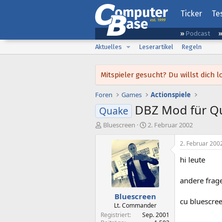
Ticker
Te
Podcast
Aktuelles
Leserartikel
Regeln
Mitspieler gesucht? Du willst dic
Foren
Games
Actionspiele
DBZ Mod für Q
Quake
E
E
Bluescreen
2. Februar 2002
r
r
s
s
2. Februar 200
t
t
hi leute
e
e
l
l
l
l
andere frag
e
t
Bluescreen
r
a
cu bluescre
m
Lt. Commander
Registriert
Sep. 2001