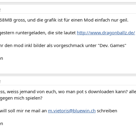
2
68MB gross, und die grafik ist für einen Mod einfach nur geil.
gestern runtergeladen, die site lautet
http://www.dragonballz.de/
ihr den mod inkl bilder als vorgeschmack unter "Dev. Games"
en
2
s, weiss jemand von euch, wo man pot s downloaden kann? alleine
 gegen mich spielen?
will soll mir ne mail an
m.vietoris@bluewin.ch
schreiben
en