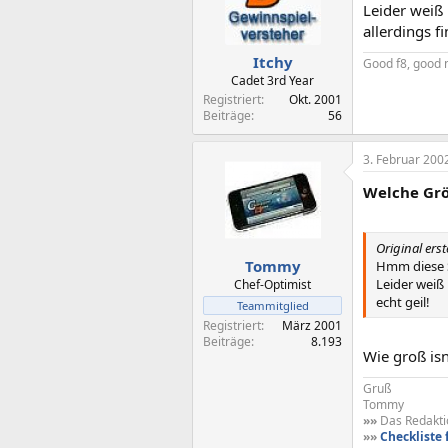
Leider weiß
allerdings fi
Itchy
Good f8, good 
Cadet 3rd Year
Registriert
Okt. 2001
Beiträge
56
3. Februar 200
Welche Gr
Original erst
Tommy
Hmm diese Se
Leider weiß
Chef-Optimist
echt geil!
Teammitglied
Registriert
März 2001
Beiträge
8.193
Wie groß is
Gruß
Tommy
»»
Das Redaktio
»»
Checkliste 