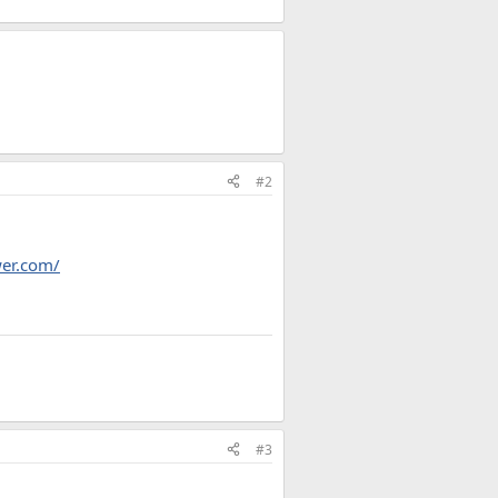
#2
wer.com/
#3