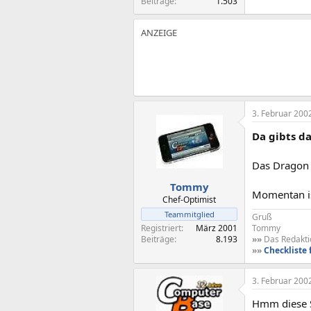
Beiträge
1.503
3. Februar 200
Da gibts d
Das Dragon 
Tommy
Momentan ist
Chef-Optimist
Teammitglied
Gruß
Tommy
Registriert
März 2001
»»
Das Redaktio
Beiträge
8.193
»»
Checkliste 
3. Februar 200
Hmm diese Se