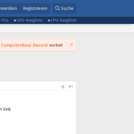
nmelden
Registrieren
Suche
g-PCs
GPU-Rangliste
CPU-Rangliste
m
ComputerBase Discord
vorbei!
#1
 link