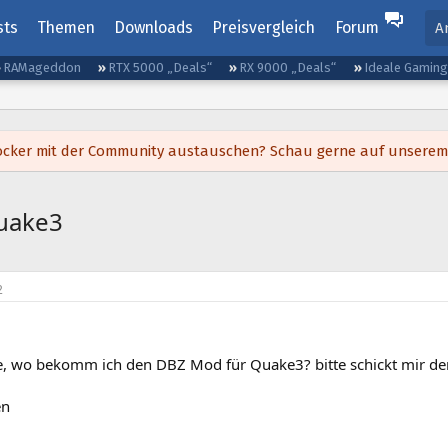
sts
Themen
Downloads
Preisvergleich
Forum
A
RAMageddon
RTX 5000 „Deals“
RX 9000 „Deals“
Ideale Gamin
h locker mit der Community austauschen? Schau gerne auf unsere
uake3
2
e, wo bekomm ich den DBZ Mod für Quake3? bitte schickt mir den
en