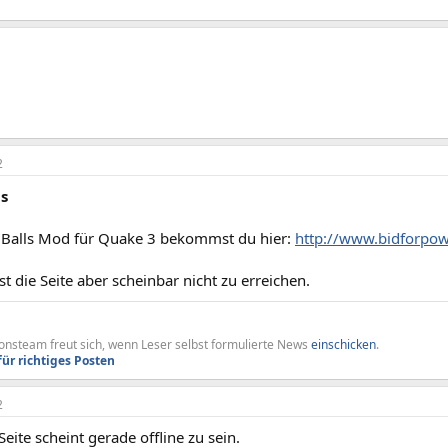
2
as
Balls Mod für Quake 3 bekommst du hier:
http://www.bidforpo
 die Seite aber scheinbar nicht zu erreichen.
nsteam freut sich, wenn Leser selbst formulierte News
einschicken
.
für richtiges Posten
2
ite scheint gerade offline zu sein.