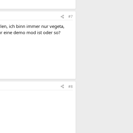
#7
hlen, ich binn immer nur vegeta,
nur eine demo mod ist oder so?
#8