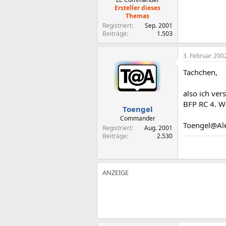
Ersteller dieses
Themas
Registriert
Sep. 2001
Beiträge
1.503
3. Februar 200
Tachchen,
also ich ver
BFP RC 4. Wa
Toengel
Commander
Toengel@Al
Registriert
Aug. 2001
Beiträge
2.530