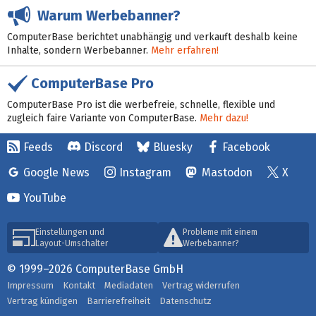
Warum Werbebanner?
ComputerBase berichtet unabhängig und verkauft deshalb keine
Inhalte, sondern Werbebanner.
Mehr erfahren!
ComputerBase Pro
ComputerBase Pro ist die werbefreie, schnelle, flexible und
zugleich faire Variante von ComputerBase.
Mehr dazu!
Feeds
Discord
Bluesky
Facebook
Google News
Instagram
Mastodon
X
YouTube
Einstellungen und
Probleme mit einem
Layout-Umschalter
Werbebanner?
© 1999–2026 ComputerBase GmbH
Impressum
Kontakt
Mediadaten
Vertrag widerrufen
Vertrag kündigen
Barrierefreiheit
Datenschutz