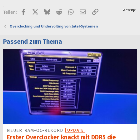
Facebook
X (Twitter)
Bluesky
Reddit
WhatsApp
E-Mail
Link
Teilen:
Overclocking und Undervolting von Intel-Systemen
Passend zum Thema
NEUER RAM-OC-REKORD
UPDATE
Erster Overclocker knackt mit DDR5 die