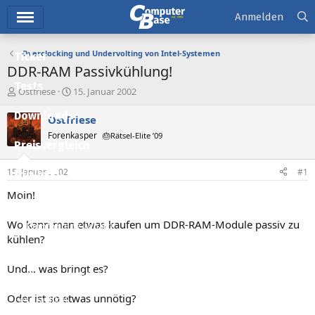
Hauptmenü
Anmelden
Overclocking und Undervolting von Intel-Systemen
Ticker
DDR-RAM Passivkühlung!
Tests
E
E
Ostfriese
15. Januar 2002
r
r
Downloads
s
s
Ostfriese
t
t
Forenkasper
🎂Rätsel-Elite ’09
e
e
Preisvergleich
l
l
l
l
15. Januar 2002
#1
Forum
e
t
r
a
Moin!
Aktuelles
m
Wo kann man etwas kaufen um DDR-RAM-Module passiv zu
Empfohlene Inhalte
kühlen?
Neue Beiträge
Und... was bringt es?
Neueste Aktivitäten
Oder ist so etwas unnötig?
Leserartikel