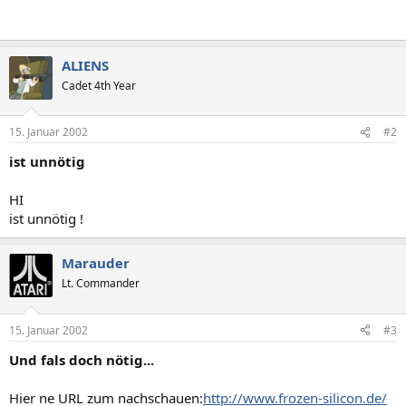
ALIENS
Cadet 4th Year
15. Januar 2002
#2
ist unnötig
HI
ist unnötig !
Marauder
Lt. Commander
15. Januar 2002
#3
Und fals doch nötig...
Hier ne URL zum nachschauen:
http://www.frozen-silicon.de/