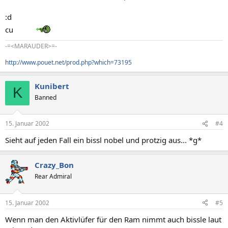
:d
cu
-=<MARAUDER>=-
http://www.pouet.net/prod.php?which=73195
Kunibert
K
Banned
15. Januar 2002
#4
Sieht auf jeden Fall ein bissl nobel und protzig aus... *g*
Crazy_Bon
Rear Admiral
15. Januar 2002
#5
Wenn man den Aktivlüfer für den Ram nimmt auch bissle laut