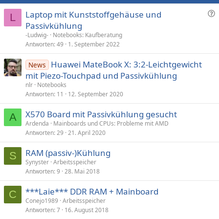
F
Laptop mit Kunststoffgehäuse und
L
r
Passivkühlung
a
-Ludwig-
Notebooks: Kaufberatung
g
Antworten
49
1. September 2022
e
Huawei MateBook X: 3:2-Leichtgewicht
News
mit Piezo-Touchpad und Passivkühlung
nlr
Notebooks
Antworten
11
12. September 2020
X570 Board mit Passivkühlung gesucht
A
Ardenda
Mainboards und CPUs: Probleme mit AMD
Antworten
29
21. April 2020
RAM (passiv-)Kühlung
S
Synyster
Arbeitsspeicher
Antworten
9
28. Mai 2018
***Laie*** DDR RAM + Mainboard
C
Conejo1989
Arbeitsspeicher
Antworten
7
16. August 2018