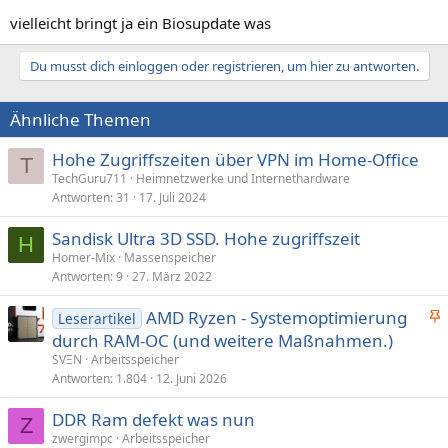
vielleicht bringt ja ein Biosupdate was
Du musst dich einloggen oder registrieren, um hier zu antworten.
Ähnliche Themen
Hohe Zugriffszeiten über VPN im Home-Office
T
TechGuru711
Heimnetzwerke und Internethardware
Antworten
31
17. Juli 2024
Sandisk Ultra 3D SSD. Hohe zugriffszeit
H
Homer-Mix
Massenspeicher
Antworten
9
27. März 2022
AMD Ryzen - Systemoptimierung
Leserartikel
n
durch RAM-OC (und weitere Maßnahmen.)
g
SVΞN
Arbeitsspeicher
e
Antworten
1.804
12. Juni 2026
p
DDR Ram defekt was nun
i
Z
zwergimpc
Arbeitsspeicher
n