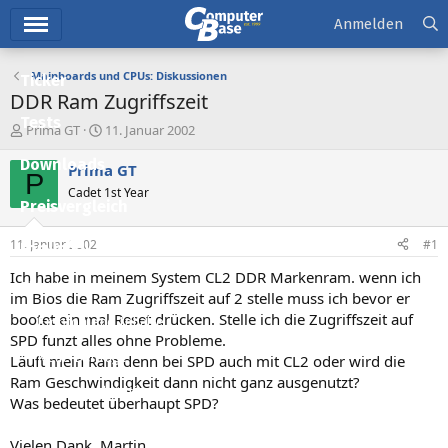
Hauptmenü
Anmelden
Mainboards und CPUs: Diskussionen
Ticker
DDR Ram Zugriffszeit
Tests
E
E
Prima GT
11. Januar 2002
r
r
Downloads
s
s
Prima GT
P
t
t
Cadet 1st Year
e
e
Preisvergleich
l
l
l
l
11. Januar 2002
#1
Forum
e
t
r
a
Ich habe in meinem System CL2 DDR Markenram. wenn ich
Aktuelles
m
im Bios die Ram Zugriffszeit auf 2 stelle muss ich bevor er
bootet ein mal Reset drücken. Stelle ich die Zugriffszeit auf
Empfohlene Inhalte
SPD funzt alles ohne Probleme.
Neue Beiträge
Läuft mein Ram denn bei SPD auch mit CL2 oder wird die
Ram Geschwindigkeit dann nicht ganz ausgenutzt?
Neueste Aktivitäten
Was bedeutet überhaupt SPD?
Leserartikel
Vielen Dank, Martin