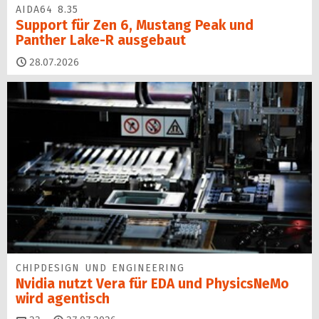
AIDA64 8.35
Support für Zen 6, Mustang Peak und
Panther Lake-R ausgebaut
28.07.2026
CHIPDESIGN UND ENGINEERING
Nvidia nutzt Vera für EDA und PhysicsNeMo
wird agentisch