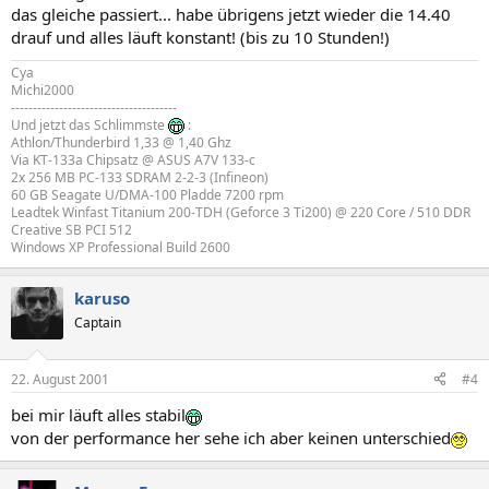
das gleiche passiert... habe übrigens jetzt wieder die 14.40
drauf und alles läuft konstant! (bis zu 10 Stunden!)
Cya
Michi2000
--------------------------------------
Und jetzt das Schlimmste
:
Athlon/Thunderbird 1,33 @ 1,40 Ghz
Via KT-133a Chipsatz @ ASUS A7V 133-c
2x 256 MB PC-133 SDRAM 2-2-3 (Infineon)
60 GB Seagate U/DMA-100 Pladde 7200 rpm
Leadtek Winfast Titanium 200-TDH (Geforce 3 Ti200) @ 220 Core / 510 DDR
Creative SB PCI 512
Windows XP Professional Build 2600
karuso
Captain
22. August 2001
#4
bei mir läuft alles stabil
von der performance her sehe ich aber keinen unterschied