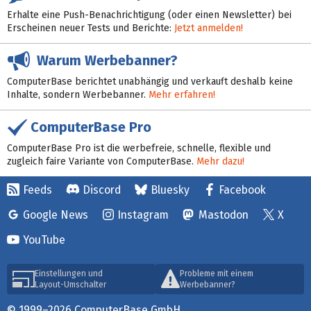
Erhalte eine Push-Benachrichtigung (oder einen Newsletter) bei
Erscheinen neuer Tests und Berichte:
Jetzt anmelden!
Warum Werbebanner?
ComputerBase berichtet unabhängig und verkauft deshalb keine
Inhalte, sondern Werbebanner.
Mehr erfahren!
ComputerBase Pro
ComputerBase Pro ist die werbefreie, schnelle, flexible und
zugleich faire Variante von ComputerBase.
Mehr dazu!
Feeds
Discord
Bluesky
Facebook
Google News
Instagram
Mastodon
X
YouTube
Einstellungen und
Probleme mit einem
Layout-Umschalter
Werbebanner?
© 1999–2026 ComputerBase GmbH