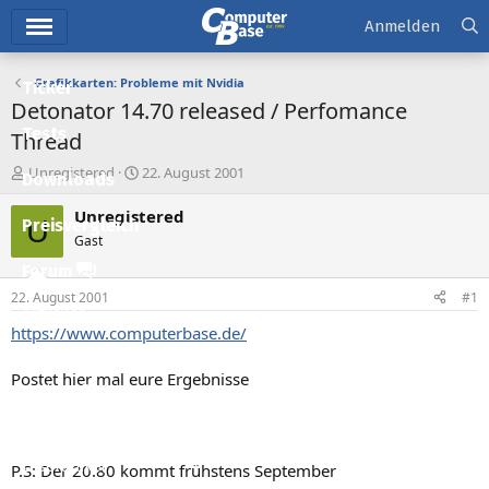
Hauptmenü
Anmelden
Grafikkarten: Probleme mit Nvidia
Ticker
Detonator 14.70 released / Perfomance
Tests
Thread
E
E
Unregistered
22. August 2001
Downloads
r
r
s
s
Unregistered
U
Preisvergleich
t
t
Gast
e
e
l
l
Forum
l
l
22. August 2001
#1
e
t
Aktuelles
r
a
https://www.computerbase.de/
m
Empfohlene Inhalte
Postet hier mal eure Ergebnisse
Neue Beiträge
Neueste Aktivitäten
Leserartikel
P.S: Der 20.80 kommt frühstens September