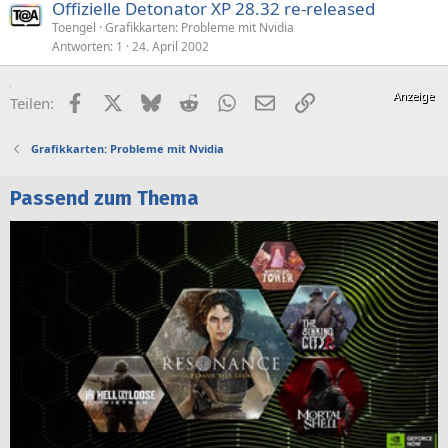
Offizielle Detonator XP 28.32 re-released
Toengel
Grafikkarten: Probleme mit Nvidia
Antworten
1
24. April 2002
Facebook
X (Twitter)
Bluesky
Reddit
WhatsApp
E-Mail
Link
Teilen:
Grafikkarten: Probleme mit Nvidia
Passend zum Thema