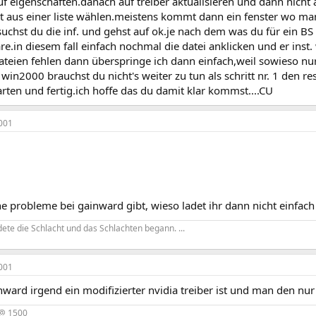
uf eigenschaften.danach auf treiber aktualisieren und dann nicht
st aus einer liste wählen.meistens kommt dann ein fenster wo ma
chst du die inf. und gehst auf ok.je nach dem was du für ein BS 
re.in diesem fall einfach nochmal die datei anklicken und er ins
ateien fehlen dann überspringe ich dann einfach,weil sowieso nur
b win2000 brauchst du nicht's weiter zu tun als schritt nr. 1 den 
rten und fertig.ich hoffe das du damit klar kommst....CU
001
 probleme bei gainward gibt, wieso ladet ihr dann nicht einfach 
dete die Schlacht und das Schlachten begann. ...
001
nward irgend ein modifizierter nvidia treiber ist und man den nu
 @ 1500