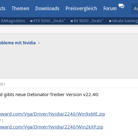
sts
Themen
Downloads
Preisvergleich
Forum
A
RAMageddon
RTX 5000 „Deals“
RX 9000 „Deals“
Ideale Gamin
obleme mit Nvidia
001
d gibts neue Detonator-Treiber Version v22.40:
ainward.com/Vga/Driver/Nvidia/2240/Win9xME.zip
 :
ainward.com/Vga/Driver/Nvidia/2240/Win2kXP.zip