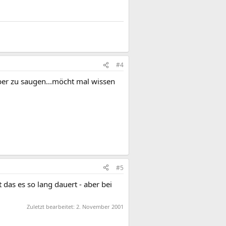
#4
eiber zu saugen...möcht mal wissen
#5
t das es so lang dauert - aber bei
Zuletzt bearbeitet:
2. November 2001