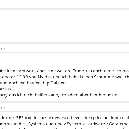
001
habe keine Antwort, aber eine weitere Frage, ich dachte mir ich 
onator 12.90 von NVidia, und ich habe keinen Schimmer wie ich den
 und noch ein haufen .hlp Dateien.
orraus
rry das ich nicht helfen kann, trotzdem aber hier hin poste
001
t für ne' GF2 mit der beste gewesen bevor die xp treiber kamen a
normal in die ..Systemsteuerung->System->Hardware->Gerätemana