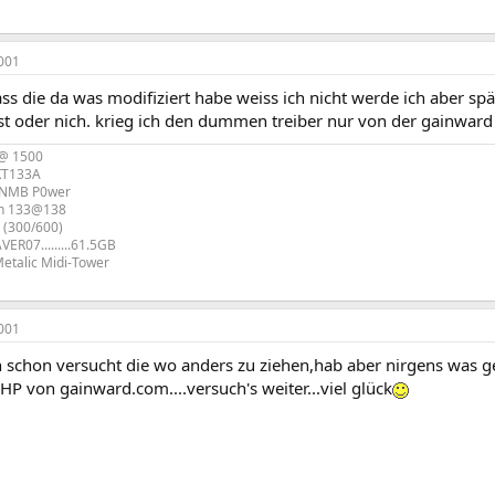
001
ass die da was modifiziert habe weiss ich nicht werde ich aber s
st oder nich. krieg ich den dummen treiber nur von der gainward
 @ 1500
KT133A
 NMB P0wer
on 133@138
(300/600)
ER07.........61.5GB
Metalic Midi-Tower
001
 schon versucht die wo anders zu ziehen,hab aber nirgens was ge
HP von gainward.com....versuch's weiter...viel glück