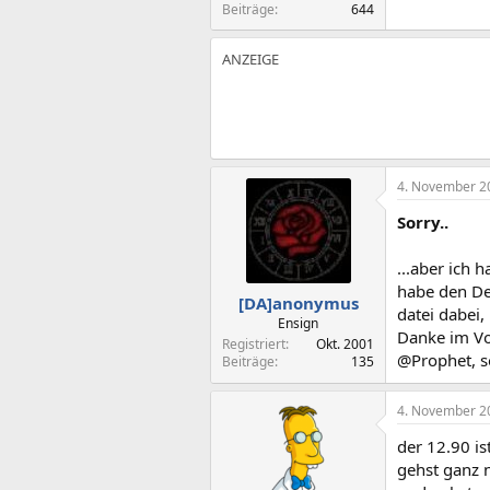
Beiträge
644
4. November 2
Sorry..
...aber ich 
habe den Det
[DA]anonymus
datei dabei,
Ensign
Danke im V
Registriert
Okt. 2001
@Prophet, so
Beiträge
135
4. November 2
der 12.90 is
gehst ganz 