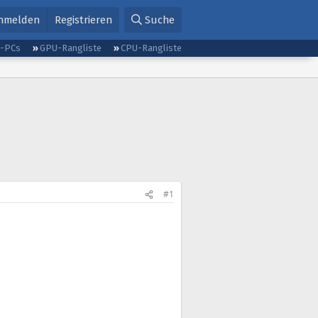
nmelden
Registrieren
Suche
g-PCs
GPU-Rangliste
CPU-Rangliste
#1