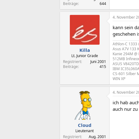
Beiträge
644
4. November 2
kann sein d
geschehen i
Athlon-C 1333
Asus A7V 133 
Killa
Kanie 294M @
Lt. Junior Grade
512MB Infine
Registriert
Juni 2001
ASUS V8420TD 
Beiträge
415
IBM IC35L060AV
CS-601 Silber 
WIN XP
4. November 2
ich hab auch
auch nur zu 
Cloud
Lieutenant
Registriert
Aug. 2001