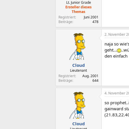
Lt. Junior Grade
Ersteller dieses
Themas
Registriert
Juni 2001
Beiträge
478
2. November 2
naja so wie'
geht...
..w
den einfach
Cloud
Lieutenant
Registriert
Aug. 2001
Beiträge
644
4. November 2
so prophet..
gainward st
(21.83,22.40
Cloud
Lieutenant