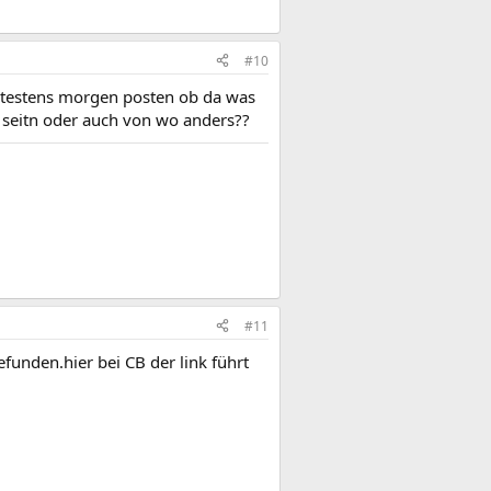
#10
pätestens morgen posten ob da was
 seitn oder auch von wo anders??
#11
funden.hier bei CB der link führt