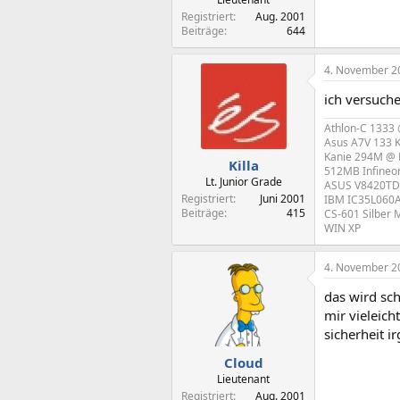
Registriert
Aug. 2001
Beiträge
644
4. November 2
ich versuche
Athlon-C 1333
Asus A7V 133 
Kanie 294M @
Killa
512MB Infine
Lt. Junior Grade
ASUS V8420TD 
Registriert
Juni 2001
IBM IC35L060AV
Beiträge
415
CS-601 Silber 
WIN XP
4. November 2
das wird sch
mir vieleich
sicherheit i
Cloud
Lieutenant
Registriert
Aug. 2001