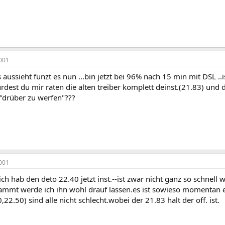
001
s aussieht funzt es nun ...bin jetzt bei 96% nach 15 min mit DSL .
ürdest du mir raten die alten treiber komplett deinst.(21.83) und 
 "drüber zu werfen"???
001
ich hab den deto 22.40 jetzt inst.--ist zwar nicht ganz so schnell 
ammt werde ich ihn wohl drauf lassen.es ist sowieso momentan
,22.50) sind alle nicht schlecht.wobei der 21.83 halt der off. ist.