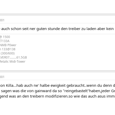
001
 auch schon seit ner guten stunde den treiber zu laden aber kein
 @ 1500
KT133A
 NMB P0wer
on 133@138
(300/600)
ER07.........61.5GB
Metalic Midi-Tower
001
on Killa...hab auch ne' halbe ewigkeit gebraucht..wenn du denn 
t sagen was die von gainward da so "reingebastelt"haben,jeder Gr
rgend was an den treibern modifizieren.so wie das auch asus imm