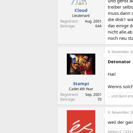
und gehst a
treiber selb
Cloud
muss.dann su
Lieutenant
die disk1 wä
Registriert
Aug. 2001
das einige d
Beiträge
644
nicht alle.a
noch neu sta
9. November 2
Detonator
Hai!
Stampi
Wenns solche
Cadet 4th Year
Registriert
Sep. 2001
... und dann en
Beiträge
70
9. November 2
weil der gai
Athlon-C 1333