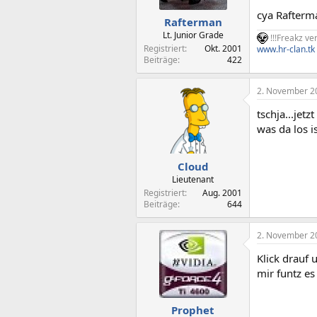
cya Rafterm
Rafterman
Lt. Junior Grade
!!!Freakz ver
Registriert
Okt. 2001
www.hr-clan.tk
Beiträge
422
2. November 2
tschja...jet
was da los i
Cloud
Lieutenant
Registriert
Aug. 2001
Beiträge
644
2. November 2
Klick drauf 
mir funtz es
Prophet