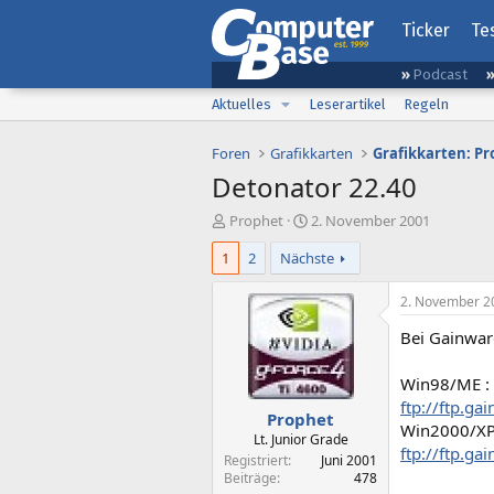
Ticker
Te
Podcast
Aktuelles
Leserartikel
Regeln
Foren
Grafikkarten
Grafikkarten: Pr
Detonator 22.40
E
E
Prophet
2. November 2001
r
r
1
2
Nächste
s
s
t
t
e
e
2. November 2
l
l
Bei Gainwar
l
l
e
t
r
a
Win98/ME :
m
ftp://ftp.g
Prophet
Win2000/XP
Lt. Junior Grade
ftp://ftp.g
Registriert
Juni 2001
Beiträge
478