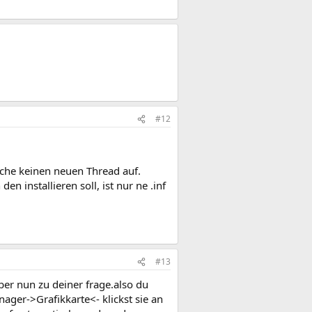
#12
mache keinen neuen Thread auf.
 installieren soll, ist nur ne .inf
#13
ber nun zu deiner frage.also du
ger->Grafikkarte<- klickst sie an