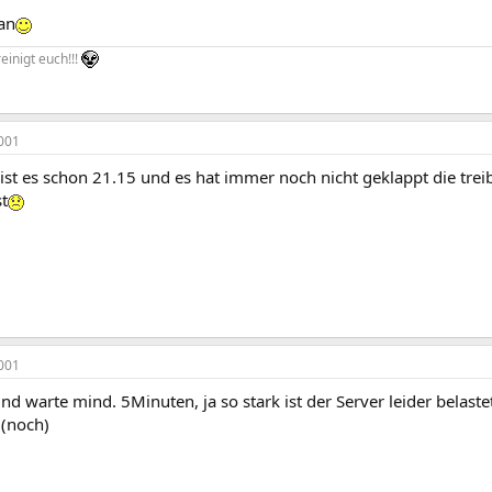
an
einigt euch!!!
001
zt ist es schon 21.15 und es hat immer noch nicht geklappt die tr
st
001
und warte mind. 5Minuten, ja so stark ist der Server leider belaste
 (noch)