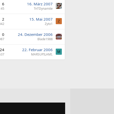
6
16. März 2007
145
TnTDynamite
2
15. Mai 2007
Z
042
Zyto1
0
24. Dezember 2006
987
Blade1988
24
22. Februar 2006
M
537
MARSUPILAMI.