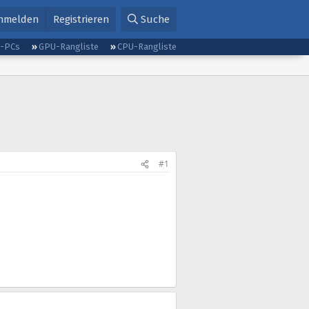
nmelden
Registrieren
Suche
g-PCs
GPU-Rangliste
CPU-Rangliste
#1