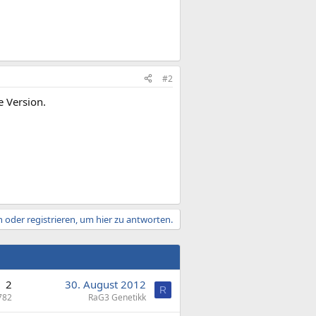
#2
e Version.
 oder registrieren, um hier zu antworten.
2
30. August 2012
R
782
RaG3 Genetikk