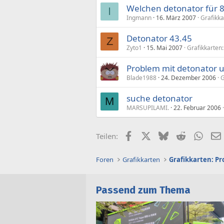
Welchen detonator für 
I
Ingmann
16. März 2007
Grafikka
Detonator 43.45
Z
Zyto1
15. Mai 2007
Grafikkarten
Problem mit detonator u
Blade1988
24. Dezember 2006
G
suche detonator
M
MARSUPILAMI.
22. Februar 2006
Facebook
X (Twitter)
Bluesky
Reddit
What
Teilen:
Foren
Grafikkarten
Grafikkarten: Pr
Passend zum Thema