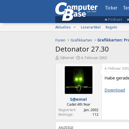
Ticker
Te
Podcast
Aktuelles
Leserartikel
Regeln
Foren
Grafikkarten
Grafikkarten: Pr
Detonator 27.30
E
E
S@emel
4. Februar 2002
r
r
s
s
4. Februar 200
t
t
Habe gerade
e
e
l
l
l
l
Download
e
t
S@emel
r
a
m
Cadet 4th Year
Registriert
Jan. 2002
Beiträge
112