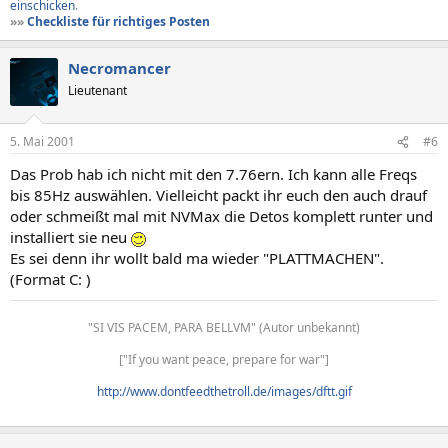
einschicken
.
»»
Checkliste für richtiges Posten
Necromancer
Lieutenant
5. Mai 2001
#6
Das Prob hab ich nicht mit den 7.76ern. Ich kann alle Freqs
bis 85Hz auswählen. Vielleicht packt ihr euch den auch drauf
oder schmeißt mal mit NVMax die Detos komplett runter und
installiert sie neu
Es sei denn ihr wollt bald ma wieder "PLATTMACHEN".
(Format C: )
"SI VIS PACEM, PARA BELLVM" (Autor unbekannt)
["If you want peace, prepare for war"]
http://www.dontfeedthetroll.de/images/dftt.gif