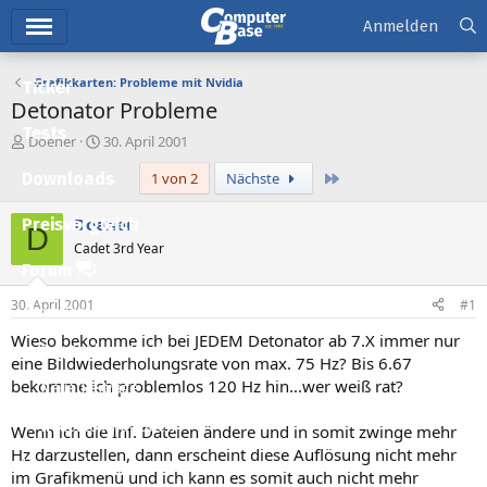
Hauptmenü
Anmelden
Grafikkarten: Probleme mit Nvidia
Ticker
Detonator Probleme
Tests
E
E
Doener
30. April 2001
r
r
Letzte
Downloads
1 von 2
Nächste
s
s
t
t
e
e
Doener
Preisvergleich
D
l
l
Cadet 3rd Year
l
l
Forum
e
t
r
a
30. April 2001
#1
Aktuelles
m
Wieso bekomme ich bei JEDEM Detonator ab 7.X immer nur
Empfohlene Inhalte
eine Bildwiederholungsrate von max. 75 Hz? Bis 6.67
bekomme ich problemlos 120 Hz hin...wer weiß rat?
Neue Beiträge
Neueste Aktivitäten
Wenn ich die Inf. Dateien ändere und in somit zwinge mehr
Hz darzustellen, dann erscheint diese Auflösung nicht mehr
Leserartikel
im Grafikmenü und ich kann es somit auch nicht mehr