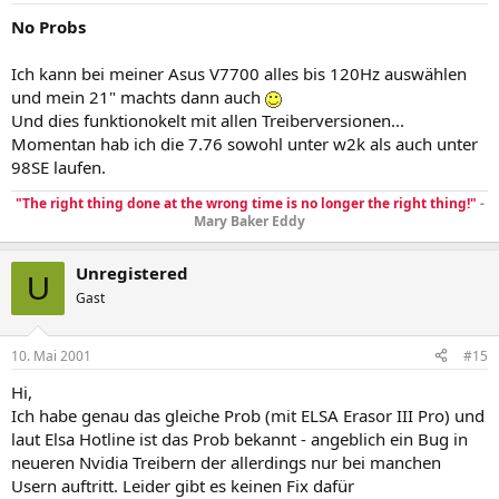
No Probs
Ich kann bei meiner Asus V7700 alles bis 120Hz auswählen
und mein 21" machts dann auch
Und dies funktionokelt mit allen Treiberversionen...
Momentan hab ich die 7.76 sowohl unter w2k als auch unter
98SE laufen.
"The right thing done at the wrong time is no longer the right thing!"
-
Mary Baker Eddy
Unregistered
U
Gast
10. Mai 2001
#15
Hi,
Ich habe genau das gleiche Prob (mit ELSA Erasor III Pro) und
laut Elsa Hotline ist das Prob bekannt - angeblich ein Bug in
neueren Nvidia Treibern der allerdings nur bei manchen
Usern auftritt. Leider gibt es keinen Fix dafür