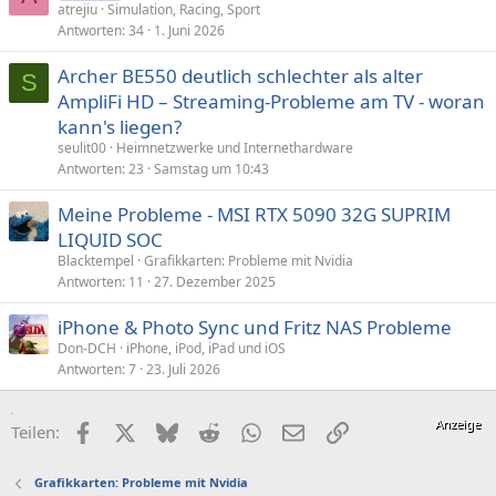
atrejiu
Simulation, Racing, Sport
Antworten
34
1. Juni 2026
Archer BE550 deutlich schlechter als alter
S
AmpliFi HD – Streaming-Probleme am TV - woran
kann's liegen?
seulit00
Heimnetzwerke und Internethardware
Antworten
23
Samstag um 10:43
Meine Probleme - MSI RTX 5090 32G SUPRIM
LIQUID SOC
Blacktempel
Grafikkarten: Probleme mit Nvidia
Antworten
11
27. Dezember 2025
iPhone & Photo Sync und Fritz NAS Probleme
Don-DCH
iPhone, iPod, iPad und iOS
Antworten
7
23. Juli 2026
Facebook
X (Twitter)
Bluesky
Reddit
WhatsApp
E-Mail
Link
Teilen:
Grafikkarten: Probleme mit Nvidia