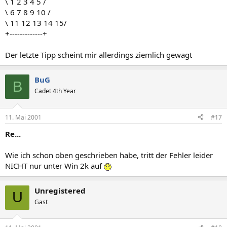
\ 1 2 3 4 5 /
\ 6 7 8 9 10 /
\ 11 12 13 14 15/
+-------------+
Der letzte Tipp scheint mir allerdings ziemlich gewagt
BuG
B
Cadet 4th Year
11. Mai 2001
#17
Re...
Wie ich schon oben geschrieben habe, tritt der Fehler leider
NICHT nur unter Win 2k auf
Unregistered
U
Gast