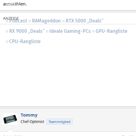
auswählen.
Regeln
Podcast
RAMageddon
RTX 5000 „Deals“
RX 9000 „Deals“
Ideale Gaming-PCs
GPU-Rangliste
CPU-Rangliste
Tommy
Chef-Optimist
Teammitglied