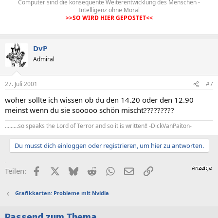
Computer sind die konsequente Weiterentwicklung des Menschen -
Intelligenz ohne Moral
>>SO WIRD HIER GEPOSTET<<
DvP
Admiral
27. Juli 2001
#7
woher sollte ich wissen ob du den 14.20 oder den 12.90
meinst wenn du sie sooooo schön mischt?????????
.........so speaks the Lord of Terror and so it is written!! -DickVanPaiton-
Du musst dich einloggen oder registrieren, um hier zu antworten.
Facebook
X (Twitter)
Bluesky
Reddit
WhatsApp
E-Mail
Link
Teilen:
Grafikkarten: Probleme mit Nvidia
Passend zum Thema