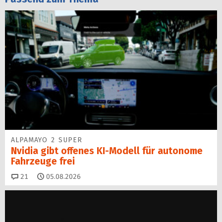
ALPAMAYO 2 SUPER
Nvidia gibt offenes KI-Modell für autonome
Fahrzeuge frei
Kommentare
21
05.08.2026