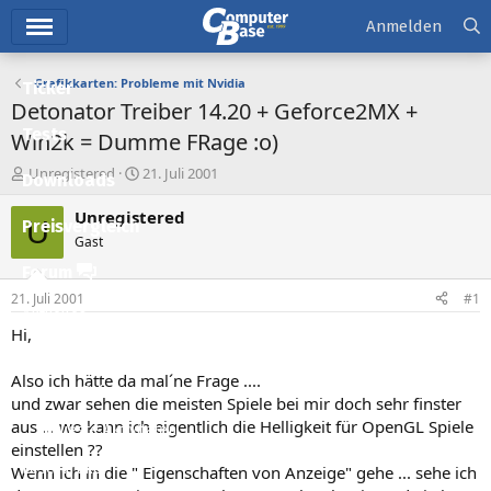
Hauptmenü
Anmelden
Grafikkarten: Probleme mit Nvidia
Ticker
Detonator Treiber 14.20 + Geforce2MX +
Tests
Win2k = Dumme FRage :o)
E
E
Unregistered
21. Juli 2001
Downloads
r
r
s
s
Unregistered
U
Preisvergleich
t
t
Gast
e
e
l
l
Forum
l
l
21. Juli 2001
#1
e
t
Aktuelles
r
a
Hi,
m
Empfohlene Inhalte
Also ich hätte da mal´ne Frage ....
Neue Beiträge
und zwar sehen die meisten Spiele bei mir doch sehr finster
aus ... wo kann ich eigentlich die Helligkeit für OpenGL Spiele
Neueste Aktivitäten
einstellen ??
Leserartikel
Wenn ich in die " Eigenschaften von Anzeige" gehe ... sehe ich