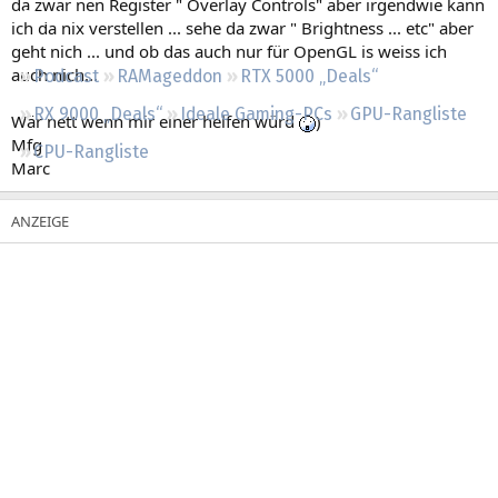
da zwar nen Register " Overlay Controls" aber irgendwie kann
Regeln
ich da nix verstellen ... sehe da zwar " Brightness ... etc" aber
geht nich ... und ob das auch nur für OpenGL is weiss ich
auch nich...
Podcast
RAMageddon
RTX 5000 „Deals“
RX 9000 „Deals“
Ideale Gaming-PCs
GPU-Rangliste
Wär nett wenn mir einer helfen würd
)
Mfg
CPU-Rangliste
Marc