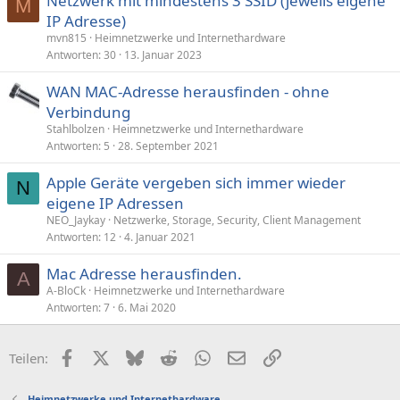
Netzwerk mit mindestens 3 SSID (jeweils eigene
M
IP Adresse)
mvn815
Heimnetzwerke und Internethardware
Antworten
30
13. Januar 2023
WAN MAC-Adresse herausfinden - ohne
Verbindung
Stahlbolzen
Heimnetzwerke und Internethardware
Antworten
5
28. September 2021
Apple Geräte vergeben sich immer wieder
N
eigene IP Adressen
NEO_Jaykay
Netzwerke, Storage, Security, Client Management
Antworten
12
4. Januar 2021
Mac Adresse herausfinden.
A
A-BloCk
Heimnetzwerke und Internethardware
Antworten
7
6. Mai 2020
Facebook
X (Twitter)
Bluesky
Reddit
WhatsApp
E-Mail
Link
Teilen:
Heimnetzwerke und Internethardware