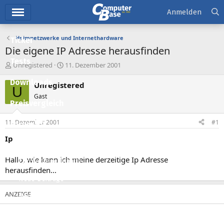
Hauptmenü
Anmelden
Heimnetzwerke und Internethardware
Ticker
Die eigene IP Adresse herausfinden
Tests
E
E
Unregistered
11. Dezember 2001
r
r
Downloads
s
s
Unregistered
U
t
t
Gast
e
e
Preisvergleich
l
l
l
l
11. Dezember 2001
#1
Forum
e
t
r
a
Ip
Aktuelles
m
Hallo, wie kann ich meine derzeitige Ip Adresse
Empfohlene Inhalte
herausfinden...
Neue Beiträge
Neueste Aktivitäten
Leserartikel